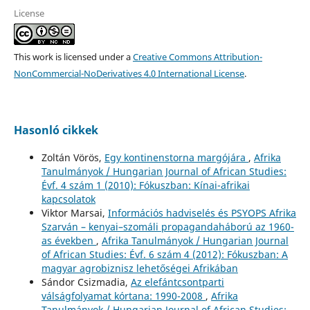
License
This work is licensed under a
Creative Commons Attribution-
NonCommercial-NoDerivatives 4.0 International License
.
Hasonló cikkek
Zoltán Vörös,
Egy kontinenstorna margójára
,
Afrika
Tanulmányok / Hungarian Journal of African Studies:
Évf. 4 szám 1 (2010): Fókuszban: Kínai-afrikai
kapcsolatok
Viktor Marsai,
Információs hadviselés és PSYOPS Afrika
Szarván – kenyai–szomáli propagandaháború az 1960-
as években
,
Afrika Tanulmányok / Hungarian Journal
of African Studies: Évf. 6 szám 4 (2012): Fókuszban: A
magyar agrobiznisz lehetőségei Afrikában
Sándor Csizmadia,
Az elefántcsontparti
válságfolyamat kórtana: 1990-2008
,
Afrika
Tanulmányok / Hungarian Journal of African Studies: