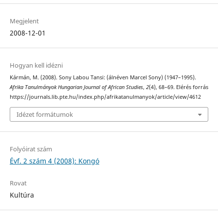
Megjelent
2008-12-01
Hogyan kell idézni
Kármán, M. (2008). Sony Labou Tansi: (álnéven Marcel Sony) (1947–1995).
Afrika Tanulmányok Hungarian Journal of African Studies
,
2
(4), 68–69. Elérés forrás
https://journals.lib.pte.hu/index.php/afrikatanulmanyok/article/view/4612
Idézet formátumok
Folyóirat szám
Évf. 2 szám 4 (2008): Kongó
Rovat
Kultúra