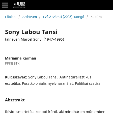
Főoldal
/
Archívum
/
Évf. 2 szám 4 (2008): Kongó
/
Kultúra
Sony Labou Tansi
(álnéven Marcel Sony) (1947–1995)
Marianna Kármán
PPKE BTK
Kulcsszavak:
Sony Labou Tansi, Antinaturalisztikus
esztétika, Posztkoloniális nyelvhasználat, Politikai szatíra
Absztrakt
Rövid ismertető a kongói íróról, aki mindhárom műnemben