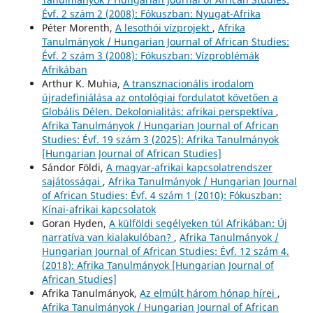
Évf. 2 szám 2 (2008): Fókuszban: Nyugat-Afrika
Péter Morenth,
A lesothói vízprojekt
,
Afrika
Tanulmányok / Hungarian Journal of African Studies:
Évf. 2 szám 3 (2008): Fókuszban: Vízproblémák
Afrikában
Arthur K. Muhia,
A transznacionális irodalom
újradefiniálása az ontológiai fordulatot követően a
Globális Délen. Dekolonialitás: afrikai perspektíva
,
Afrika Tanulmányok / Hungarian Journal of African
Studies: Évf. 19 szám 3 (2025): Afrika Tanulmányok
[Hungarian Journal of African Studies]
Sándor Földi,
A magyar-afrikai kapcsolatrendszer
sajátosságai
,
Afrika Tanulmányok / Hungarian Journal
of African Studies: Évf. 4 szám 1 (2010): Fókuszban:
Kínai-afrikai kapcsolatok
Goran Hyden,
A külföldi segélyeken túl Afrikában: Új
narratíva van kialakulóban?
,
Afrika Tanulmányok /
Hungarian Journal of African Studies: Évf. 12 szám 4.
(2018): Afrika Tanulmányok [Hungarian Journal of
African Studies]
Afrika Tanulmányok,
Az elmúlt három hónap hírei
,
Afrika Tanulmányok / Hungarian Journal of African