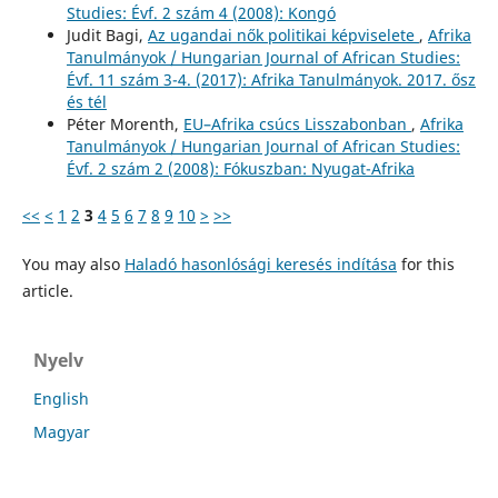
Studies: Évf. 2 szám 4 (2008): Kongó
Judit Bagi,
Az ugandai nők politikai képviselete
,
Afrika
Tanulmányok / Hungarian Journal of African Studies:
Évf. 11 szám 3-4. (2017): Afrika Tanulmányok. 2017. ősz
és tél
Péter Morenth,
EU–Afrika csúcs Lisszabonban
,
Afrika
Tanulmányok / Hungarian Journal of African Studies:
Évf. 2 szám 2 (2008): Fókuszban: Nyugat-Afrika
<<
<
1
2
3
4
5
6
7
8
9
10
>
>>
You may also
Haladó hasonlósági keresés indítása
for this
article.
Nyelv
English
Magyar