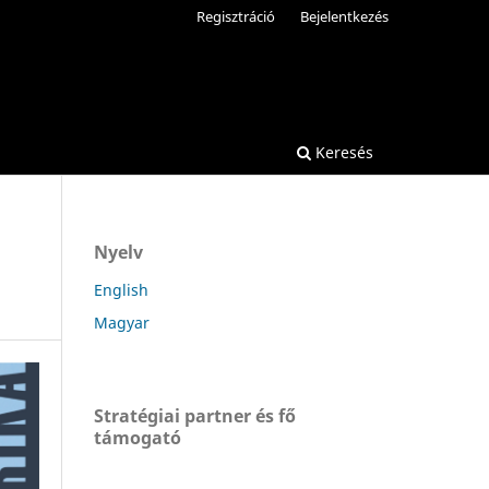
Regisztráció
Bejelentkezés
Keresés
Nyelv
English
Magyar
Stratégiai partner és fő
támogató