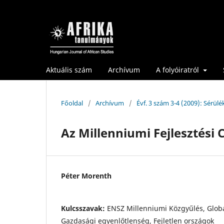
Aktuális szám
Archívum
A folyóiratról
Főoldal
/
Archívum
/
Évf. 3 szám 3-4 (2009): Sérül
Az Millenniumi Fejlesztési 
Péter Morenth
Kulcsszavak:
ENSZ Millenniumi Közgyűlés, Globá
Gazdasági egyenlőtlenség, Fejletlen országok