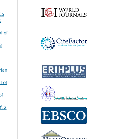
ÉS
:
l of
3
rian
l of
of
f. 2