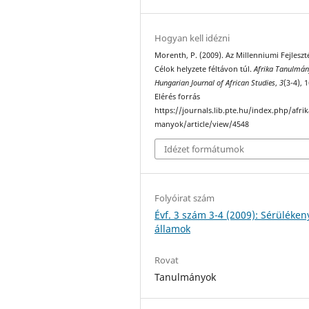
Hogyan kell idézni
Morenth, P. (2009). Az Millenniumi Fejleszt
Célok helyzete féltávon túl.
Afrika Tanulmá
Hungarian Journal of African Studies
,
3
(3-4), 
Elérés forrás
https://journals.lib.pte.hu/index.php/afri
manyok/article/view/4548
Idézet formátumok
Folyóirat szám
Évf. 3 szám 3-4 (2009): Sérüléken
államok
Rovat
Tanulmányok