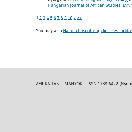
Hungarian Journal of African Studies: Évf.
1
2
3
4
5
6
7
8
9
10
>
>>
You may also
Haladó hasonlósági keresés indítá
AFRIKA TANULMÁNYOK | ISSN 1788-6422 (Nyomtat