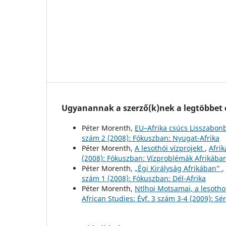
Ugyanannak a szerző(k)nek a legtöbbet o
Péter Morenth,
EU–Afrika csúcs Lisszabo
szám 2 (2008): Fókuszban: Nyugat-Afrika
Péter Morenth,
A lesothói vízprojekt
,
Afrik
(2008): Fókuszban: Vízproblémák Afrikába
Péter Morenth,
„Égi Királyság Afrikában”
,
szám 1 (2008): Fókuszban: Dél-Afrika
Péter Morenth,
Ntlhoi Motsamai, a lesoth
African Studies: Évf. 3 szám 3-4 (2009): S