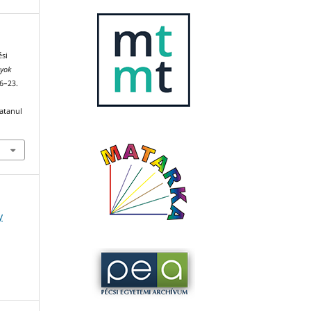
ési
nyok
16–23.
katanul
y