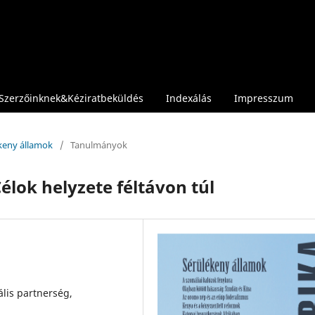
Szerzőinknek&Kéziratbeküldés
Indexálás
Impresszum
ékeny államok
/
Tanulmányok
Célok helyzete féltávon túl
lis partnerség,