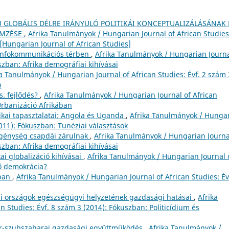
U GLOBÁLIS DÉLRE IRÁNYULÓ POLITIKÁI KONCEPTUALIZÁLÁSÁNAK 
EMZÉSE
,
Afrika Tanulmányok / Hungarian Journal of African Studies
[Hungarian Journal of African Studies]
i-infokommunikációs térben
,
Afrika Tanulmányok / Hungarian Journa
szban: Afrika demográfiai kihívásai
a Tanulmányok / Hungarian Journal of African Studies: Évf. 2 szám 
n
s. fejlődés?
,
Afrika Tanulmányok / Hungarian Journal of African
Urbanizáció Afrikában
ikai tapasztalatai: Angola és Uganda
,
Afrika Tanulmányok / Hunga
2011): Fókuszban: Tunéziai választások
génység csapdái zárulnak
,
Afrika Tanulmányok / Hungarian Journa
szban: Afrika demográfiai kihívásai
kai globalizáció kihívásai
,
Afrika Tanulmányok / Hungarian Journal 
lő demokrácia?
nban
,
Afrika Tanulmányok / Hungarian Journal of African Studies: Év
kai országok egészségügyi helyzetének gazdasági hatásai
,
Afrika
 Studies: Évf. 8 szám 3 (2014): Fókuszban: Politicídium és
ar-szubszaharai gazdasági együttműködés
,
Afrika Tanulmányok /