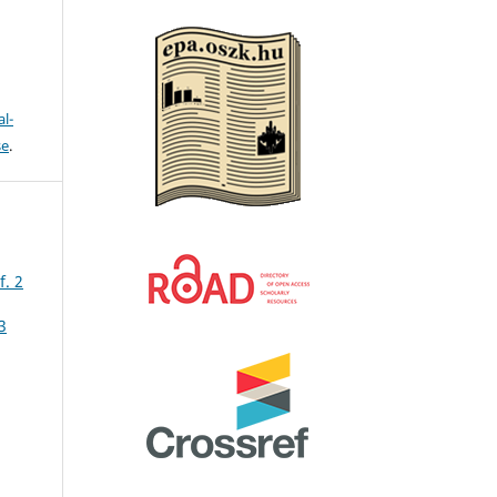
l-
se
.
f. 2
3