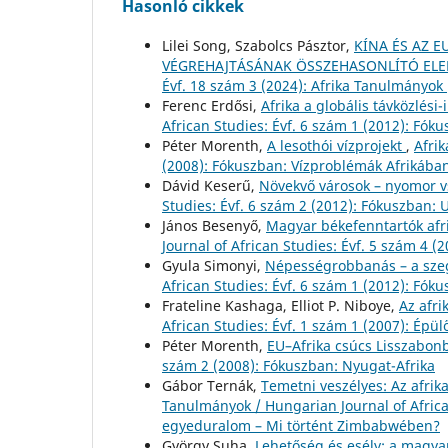
Hasonló cikkek
Lilei Song, Szabolcs Pásztor,
KÍNA ÉS AZ E
VÉGREHAJTÁSÁNAK ÖSSZEHASONLÍTÓ EL
Évf. 18 szám 3 (2024): Afrika Tanulmányok 
Ferenc Erdősi,
Afrika a globális távközlés
African Studies: Évf. 6 szám 1 (2012): Fóku
Péter Morenth,
A lesothói vízprojekt
,
Afrik
(2008): Fókuszban: Vízproblémák Afrikába
Dávid Keserű,
Növekvő városok – nyomor v
Studies: Évf. 6 szám 2 (2012): Fókuszban: 
János Besenyő,
Magyar békefenntartók afr
Journal of African Studies: Évf. 5 szám 4 (
Gyula Simonyi,
Népességrobbanás – a sze
African Studies: Évf. 6 szám 1 (2012): Fóku
Frateline Kashaga, Elliot P. Niboye,
Az afri
African Studies: Évf. 1 szám 1 (2007): Épü
Péter Morenth,
EU–Afrika csúcs Lisszabo
szám 2 (2008): Fókuszban: Nyugat-Afrika
Gábor Ternák,
Temetni veszélyes: Az afri
Tanulmányok / Hungarian Journal of African
egyeduralom – Mi történt Zimbabwében?
György Suha,
Lehetőség és esély: a magy