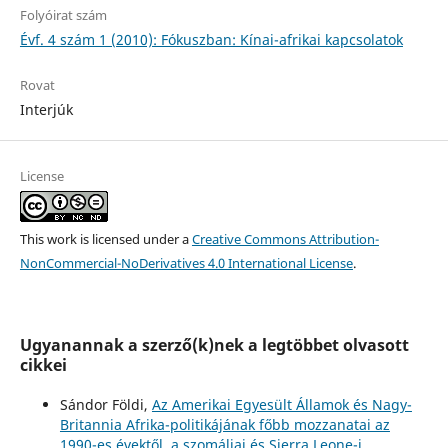
Folyóirat szám
Évf. 4 szám 1 (2010): Fókuszban: Kínai-afrikai kapcsolatok
Rovat
Interjúk
License
This work is licensed under a
Creative Commons Attribution-
NonCommercial-NoDerivatives 4.0 International License
.
Ugyanannak a szerző(k)nek a legtöbbet olvasott
cikkei
Sándor Földi,
Az Amerikai Egyesült Államok és Nagy-
Britannia Afrika-politikájának főbb mozzanatai az
1990-es évektől, a szomáliai és Sierra Leone-i