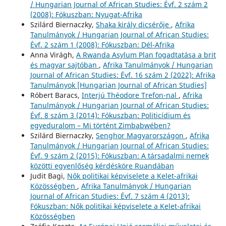
/ Hungarian Journal of African Studies: Évf. 2 szám 2
(2008): Fókuszban: Nyugat-Afrika
Szilárd Biernaczky,
Shaka király dicsérője
,
Afrika
Tanulmányok / Hungarian Journal of African Studies:
Évf. 2 szám 1 (2008): Fókuszban: Dél-Afrika
Anna Virágh,
A Rwanda Asylum Plan fogadtatása a brit
és magyar sajtóban
,
Afrika Tanulmányok / Hungarian
Journal of African Studies: Évf. 16 szám 2 (2022): Afrika
Tanulmányok [Hungarian Journal of African Studies]
Róbert Baracs,
Interjú Théodore Trefon-nal
,
Afrika
Tanulmányok / Hungarian Journal of African Studies:
Évf. 8 szám 3 (2014): Fókuszban: Politicídium és
egyeduralom – Mi történt Zimbabwében?
Szilárd Biernaczky,
Senghor Magyarországon
,
Afrika
Tanulmányok / Hungarian Journal of African Studies:
Évf. 9 szám 2 (2015): Fókuszban: A társadalmi nemek
közötti egyenlőség kérdésköre Ruandában
Judit Bagi,
Nők politikai képviselete a Kelet-afrikai
Közösségben
,
Afrika Tanulmányok / Hungarian
Journal of African Studies: Évf. 7 szám 4 (2013):
Fókuszban: Nők politikai képviselete a Kelet-afrikai
Közösségben