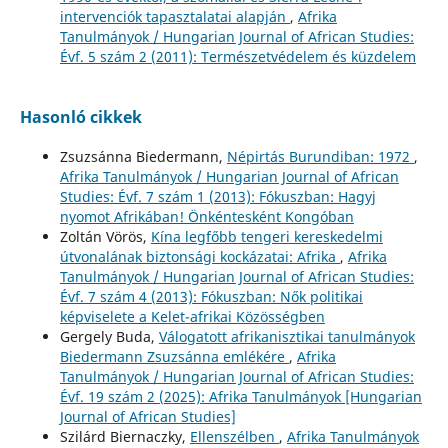
intervenciók tapasztalatai alapján
,
Afrika
Tanulmányok / Hungarian Journal of African Studies:
Évf. 5 szám 2 (2011): Természetvédelem és küzdelem
Hasonló cikkek
Zsuzsánna Biedermann,
Népirtás Burundiban: 1972
,
Afrika Tanulmányok / Hungarian Journal of African
Studies: Évf. 7 szám 1 (2013): Fókuszban: Hagyj
nyomot Afrikában! Önkéntesként Kongóban
Zoltán Vörös,
Kína legfőbb tengeri kereskedelmi
útvonalának biztonsági kockázatai: Afrika
,
Afrika
Tanulmányok / Hungarian Journal of African Studies:
Évf. 7 szám 4 (2013): Fókuszban: Nők politikai
képviselete a Kelet-afrikai Közösségben
Gergely Buda,
Válogatott afrikanisztikai tanulmányok
Biedermann Zsuzsánna emlékére
,
Afrika
Tanulmányok / Hungarian Journal of African Studies:
Évf. 19 szám 2 (2025): Afrika Tanulmányok [Hungarian
Journal of African Studies]
Szilárd Biernaczky,
Ellenszélben
,
Afrika Tanulmányok