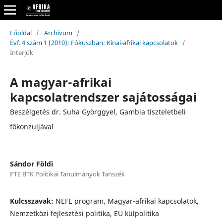
Főoldal
/
Archívum
/
Évf. 4 szám 1 (2010): Fókuszban: Kínai-afrikai kapcsolatok
/
Interjúk
A magyar-afrikai
kapcsolatrendszer sajátosságai
Beszélgetés dr. Suha Györggyel, Gambia tiszteletbeli
főkonzuljával
Sándor Földi
PTE BTK Politikai Tanulmányok Tanszék
Kulcsszavak:
NEFE program, Magyar-afrikai kapcsolatok,
Nemzetközi fejlesztési politika, EU külpolitika