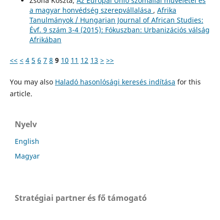
Zsófia Koszta,
Az Európai Unió szomáliai műveletei és
a magyar honvédség szerepvállalása
,
Afrika
Tanulmányok / Hungarian Journal of African Studies:
Évf. 9 szám 3-4 (2015): Fókuszban: Urbanizációs válság
Afrikában
<<
<
4
5
6
7
8
9
10
11
12
13
>
>>
You may also
Haladó hasonlósági keresés indítása
for this
article.
Nyelv
English
Magyar
Stratégiai partner és fő támogató