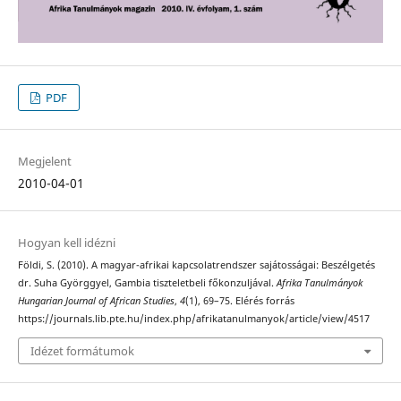
PDF
Megjelent
2010-04-01
Hogyan kell idézni
Földi, S. (2010). A magyar-afrikai kapcsolatrendszer sajátosságai: Beszélgetés
dr. Suha Györggyel, Gambia tiszteletbeli főkonzuljával.
Afrika Tanulmányok
Hungarian Journal of African Studies
,
4
(1), 69–75. Elérés forrás
https://journals.lib.pte.hu/index.php/afrikatanulmanyok/article/view/4517
Idézet formátumok