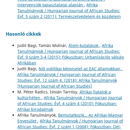
intervenciók tapasztalatai alapján
,
Afrika
Tanulmányok / Hungarian Journal of African Studies:
Évf. 5 szám 2 (2011): Természetvédelem és küzdelem
Hasonló cikkek
Judit Bagi, Tamás Molnár,
Álom-kutatások
,
Afrika
Tanulmányok / Hungarian Journal of African Studies:
Évf. 9 szám 3-4 (2015): Fókuszban: Urbanizációs válság
Afrikában
Judit Bagi,
Női politikai képviselet az EAC államokban
,
Afrika Tanulmányok / Hungarian Journal of African
Studies: Évf. 12 szám 4. (2018): Afrika Tanulmányok
[Hungarian Journal of African Studies]
M. Péter Radics, István Tarrósy,
Afrikai fiatalok a
kultúrhéten
,
Afrika Tanulmányok / Hungarian Journal
of African Studies: Évf. 4 szám 4 (2010): Fókuszban:
Afrikai birodalmak
Afrika Tanulmányok,
Bemutatkozik… Az Afrikai-Magyar
Egyesület
,
Afrika Tanulmányok / Hungarian Journal of
African Studies: Évf. 2 szám 1 (2008): Fókuszban: Dél-