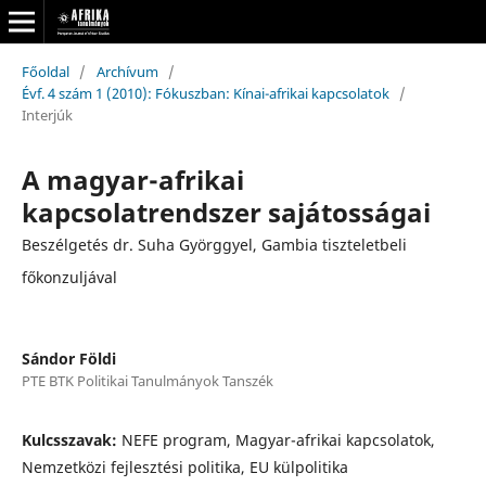
Főoldal
/
Archívum
/
Évf. 4 szám 1 (2010): Fókuszban: Kínai-afrikai kapcsolatok
/
Interjúk
A magyar-afrikai
kapcsolatrendszer sajátosságai
Beszélgetés dr. Suha Györggyel, Gambia tiszteletbeli
főkonzuljával
Sándor Földi
PTE BTK Politikai Tanulmányok Tanszék
Kulcsszavak:
NEFE program, Magyar-afrikai kapcsolatok,
Nemzetközi fejlesztési politika, EU külpolitika