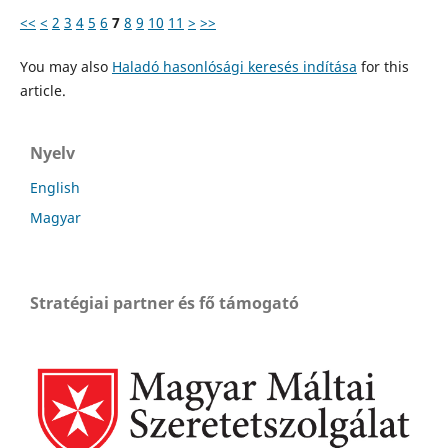
<<
<
2
3
4
5
6
7
8
9
10
11
>
>>
You may also
Haladó hasonlósági keresés indítása
for this
article.
Nyelv
English
Magyar
Stratégiai partner és fő támogató