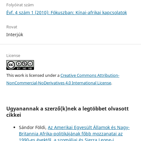
Folyóirat szám
Évf. 4 szám 1 (2010): Fókuszban: Kínai-afrikai kapcsolatok
Rovat
Interjúk
License
This work is licensed under a
Creative Commons Attribution-
NonCommercial-NoDerivatives 4.0 International License
.
Ugyanannak a szerző(k)nek a legtöbbet olvasott
cikkei
Sándor Földi,
Az Amerikai Egyesült Államok és Nagy-
Britannia Afrika-politikájának főbb mozzanatai az
1990-es évektől, a szomáliai és Sierra Leone-i