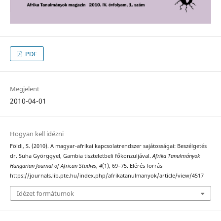
PDF
Megjelent
2010-04-01
Hogyan kell idézni
Földi, S. (2010). A magyar-afrikai kapcsolatrendszer sajátosságai: Beszélgetés
dr. Suha Györggyel, Gambia tiszteletbeli főkonzuljával.
Afrika Tanulmányok
Hungarian Journal of African Studies
,
4
(1), 69–75. Elérés forrás
https://journals.lib.pte.hu/index.php/afrikatanulmanyok/article/view/4517
Idézet formátumok