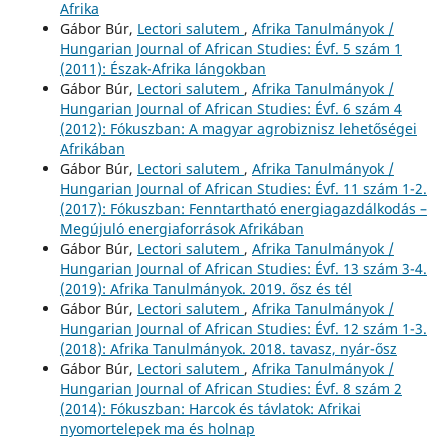
Afrika
Gábor Búr,
Lectori salutem
,
Afrika Tanulmányok /
Hungarian Journal of African Studies: Évf. 5 szám 1
(2011): Észak-Afrika lángokban
Gábor Búr,
Lectori salutem
,
Afrika Tanulmányok /
Hungarian Journal of African Studies: Évf. 6 szám 4
(2012): Fókuszban: A magyar agrobiznisz lehetőségei
Afrikában
Gábor Búr,
Lectori salutem
,
Afrika Tanulmányok /
Hungarian Journal of African Studies: Évf. 11 szám 1-2.
(2017): Fókuszban: Fenntartható energiagazdálkodás –
Megújuló energiaforrások Afrikában
Gábor Búr,
Lectori salutem
,
Afrika Tanulmányok /
Hungarian Journal of African Studies: Évf. 13 szám 3-4.
(2019): Afrika Tanulmányok. 2019. ősz és tél
Gábor Búr,
Lectori salutem
,
Afrika Tanulmányok /
Hungarian Journal of African Studies: Évf. 12 szám 1-3.
(2018): Afrika Tanulmányok. 2018. tavasz, nyár-ősz
Gábor Búr,
Lectori salutem
,
Afrika Tanulmányok /
Hungarian Journal of African Studies: Évf. 8 szám 2
(2014): Fókuszban: Harcok és távlatok: Afrikai
nyomortelepek ma és holnap