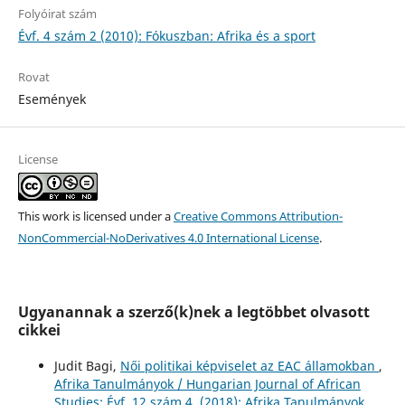
Folyóirat szám
Évf. 4 szám 2 (2010): Fókuszban: Afrika és a sport
Rovat
Események
License
This work is licensed under a
Creative Commons Attribution-
NonCommercial-NoDerivatives 4.0 International License
.
Ugyanannak a szerző(k)nek a legtöbbet olvasott
cikkei
Judit Bagi,
Női politikai képviselet az EAC államokban
,
Afrika Tanulmányok / Hungarian Journal of African
Studies: Évf. 12 szám 4. (2018): Afrika Tanulmányok