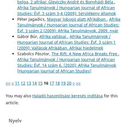
belga, 2 afrikai: Gleviczky André és Bonyhádi Béla
,
Afrika Tanulmányok / Hungarian Journal of African
Studies: Évf. 3 szám 3-4 (2009): Sérülékeny államok
Péter Jagadics,
Magyar lobogó alatt Afrikában
,
Afrika
Tanulmányok / Hungarian Journal of African Studies:
Évf. 3 szám 2 (2009): Afrika Tanulmányok. 2009. nyár
Gábor Búr,
Afrika vallásai
,
Afrika Tanulmányok /
Hungarian Journal of African Studies: Évf. 3 szám 1
(2009): Vallások Afrikában. Afrikai hiedelmek
Szabolcs Pásztor,
The Rift: A New Africa Breaks Free
,
Afrika Tanulmányok / Hungarian Journal of African
Studies: Évf. 14 szám 6. (2020): Afrika Tanulmányok
[Hungarian Journal of African Studies]
<<
<
11
12
13
14
15
16
17
18
19
20
>
>>
You may also
Haladó hasonlósági keresés indítása
for this
article.
Nyelv