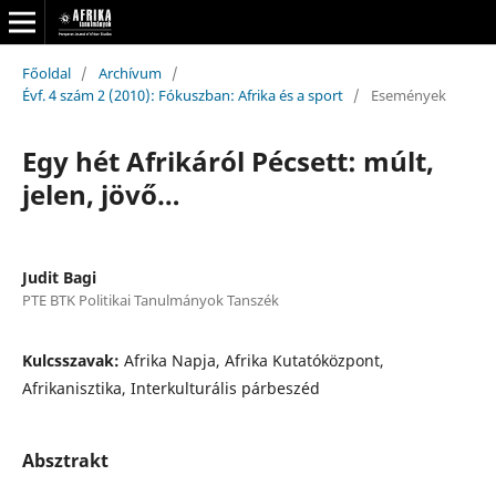
Főoldal
/
Archívum
/
Évf. 4 szám 2 (2010): Fókuszban: Afrika és a sport
/
Események
Egy hét Afrikáról Pécsett: múlt,
jelen, jövő…
Judit Bagi
PTE BTK Politikai Tanulmányok Tanszék
Kulcsszavak:
Afrika Napja, Afrika Kutatóközpont,
Afrikanisztika, Interkulturális párbeszéd
Absztrakt