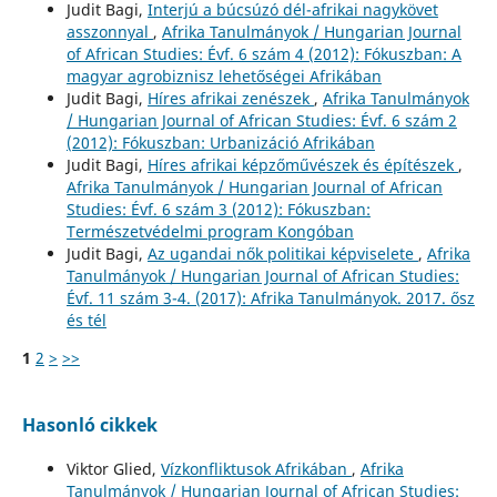
Judit Bagi,
Interjú a búcsúzó dél-afrikai nagykövet
asszonnyal
,
Afrika Tanulmányok / Hungarian Journal
of African Studies: Évf. 6 szám 4 (2012): Fókuszban: A
magyar agrobiznisz lehetőségei Afrikában
Judit Bagi,
Híres afrikai zenészek
,
Afrika Tanulmányok
/ Hungarian Journal of African Studies: Évf. 6 szám 2
(2012): Fókuszban: Urbanizáció Afrikában
Judit Bagi,
Híres afrikai képzőművészek és építészek
,
Afrika Tanulmányok / Hungarian Journal of African
Studies: Évf. 6 szám 3 (2012): Fókuszban:
Természetvédelmi program Kongóban
Judit Bagi,
Az ugandai nők politikai képviselete
,
Afrika
Tanulmányok / Hungarian Journal of African Studies:
Évf. 11 szám 3-4. (2017): Afrika Tanulmányok. 2017. ősz
és tél
1
2
>
>>
Hasonló cikkek
Viktor Glied,
Vízkonfliktusok Afrikában
,
Afrika
Tanulmányok / Hungarian Journal of African Studies: