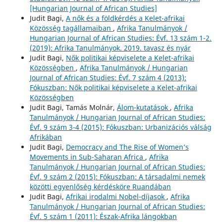
[Hungarian Journal of African Studies]
Judit Bagi,
A nők és a földkérdés a Kelet-afrikai
Közösség tagállamaiban
,
Afrika Tanulmányok /
Hungarian Journal of African Studies: Évf. 13 szám 1-2.
(2019): Afrika Tanulmányok. 2019. tavasz és nyár
Judit Bagi,
Nők politikai képviselete a Kelet-afrikai
Közösségben
,
Afrika Tanulmányok / Hungarian
Journal of African Studies: Évf. 7 szám 4 (2013):
Fókuszban: Nők politikai képviselete a Kelet-afrikai
Közösségben
Judit Bagi, Tamás Molnár,
Álom-kutatások
,
Afrika
Tanulmányok / Hungarian Journal of African Studies:
Évf. 9 szám 3-4 (2015): Fókuszban: Urbanizációs válság
Afrikában
Judit Bagi,
Democracy and The Rise of Women’s
Movements in Sub-Saharan Africa
,
Afrika
Tanulmányok / Hungarian Journal of African Studies:
Évf. 9 szám 2 (2015): Fókuszban: A társadalmi nemek
közötti egyenlőség kérdésköre Ruandában
Judit Bagi,
Afrikai irodalmi Nobel-díjasok
,
Afrika
Tanulmányok / Hungarian Journal of African Studies:
Évf. 5 szám 1 (2011): Észak-Afrika lángokban