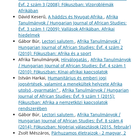
Évf. 2 szám 3 (2008): Fókuszban: Vízproblémák
Afrikában
Dávid Keserű,
A háddzs és Nyugat-Afrika
,
Afrika
Tanulmányok / Hungarian Journal of African Studies:
Évf. 3 szám 1 (2009): Vallások Afrikában. Afrikai
hiedelmek
Gábor Búr,
Lectori salutem
,
Afrika Tanulmányok /
Hungarian Journal of African Studies: Évf. 4 szám 2
(2010): Fókuszban: Afrika és a sport
Afrika Tanulmányok,
Hírválogatás
,
Afrika Tanulmányok
/ Hungarian Journal of African Studies: Évf. 4 szám 1
(2010): Fókuszban: Kínai-afrikai kapcsolatok
István Harkai,
Humanitárius és emberi jogi
jogsértések, valamint a menekültek helyzete Afrika
utolsó „gyarmatán”
,
Afrika Tanulmányok / Hungarian
Journal of African Studies: Évf. 9 szám 1 (2015):
Fókuszban: Afrika a nemzetközi kapcsolatok
rendszerében
Gábor Búr,
Lectori salutem
,
Afrika Tanulmányok /
Hungarian Journal of African Studies: Évf. 8 szám 4
(2014): Fókuszban: Nigériai választások (2015. február)
Zsolt Mészáros,
Párhuzamos életrajzok - 2 magyar, 2