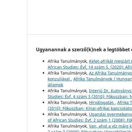
Ugyanannak a szerző(k)nek a legtöbbet o
Afrika Tanulmányok,
Kelet-afrikát megjárt
African Studies: Évf. 14 szám 5. (2020): A
Afrika Tanulmányok,
Az Afrika Tanulmányok 
konzuljával
,
Afrika Tanulmányok / Hungaria
államok
Afrika Tanulmányok,
Interjú Dr. Kutnyánys
Studies: Évf. 4 szám 3 (2010): Fókuszban: 
Afrika Tanulmányok,
Hírválogatás
,
Afrika 
(2010): Fókuszban: Kínai-afrikai kapcsolato
Afrika Tanulmányok,
Ugandai gyermekanyá
of African Studies: Évf. 2 szám 1 (2008): F
Afrika Tanulmányok,
Van, ahol a víz máig 
2 szám 3 (2008): Fókuszban: Vízproblémák