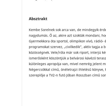
Absztrakt
Kembe Sorelnek sok arca van, de mindegyik érde
nagydumás. Ő az, akire azt szokták mondani, hog
Gyermekkora óta sportol, olimpikon vívó, rádió- 
programokat szervez, „civilkedik”, aktív tagja a b
közösségnek. Vele/róla már sok riport, interjú kés
ismerősként köszöntjük a belvárosi kávézó teras
különleges apropója van, mivel nemrég jelent m
Négercsókkal című, önéletrajzi ihletésű könyve,
szereplője a TV2-n futó Jóban Rosszban című so