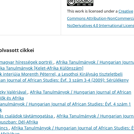
This work is licensed under a
Creative
Commons Attribution-NonCommercia
NoDerivatives 4.0 International Licen
lvasott cikkei
 magyar hírességek portréi
,
Afrika Tanulmányok / Hungarian Journa
frika Tanulmányok [Kelet-Afrika Különszám]
interjúja Morenth Péterrel, a Lesothoi Királyság tiszteletbeli
n Journal of African Studies: Évf. 3 szám 3-4 (2009): Sérülékeny
zky Valériával
,
Afrika Tanulmányok / Hungarian Journal of African
Nők és Afrika
Tanulmányok / Hungarian Journal of African Studies: Évf. 4 szám 1
k
s családok távtámogatása
,
Afrika Tanulmányok / Hungarian Journ
ókuszban: Dél-Afrika
kincs
,
Afrika Tanulmányok / Hungarian Journal of African Studies: É
 Afrikában