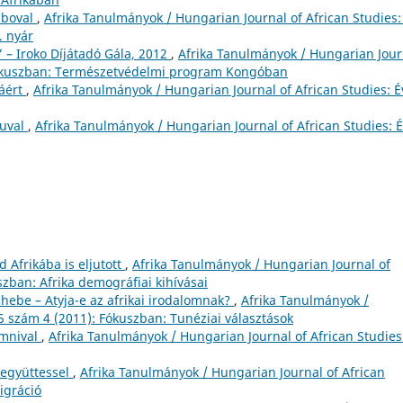
mboval
,
Afrika Tanulmányok / Hungarian Journal of African Studies: 
. nyár
 – Iroko Díjátadó Gála, 2012
,
Afrika Tanulmányok / Hungarian Jour
: Fókuszban: Természetvédelmi program Kongóban
áért
,
Afrika Tanulmányok / Hungarian Journal of African Studies: Év
suval
,
Afrika Tanulmányok / Hungarian Journal of African Studies: É
d Afrikába is eljutott
,
Afrika Tanulmányok / Hungarian Journal of
szban: Afrika demográfiai kihívásai
hebe – Atyja-e az afrikai irodalomnak?
,
Afrika Tanulmányok /
 5 szám 4 (2011): Fókuszban: Tunéziai választások
mnival
,
Afrika Tanulmányok / Hungarian Journal of African Studies
 együttessel
,
Afrika Tanulmányok / Hungarian Journal of African
migráció