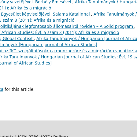
tvány vezetőjével, Borbély Emesével
,
Afrika Tanulmányok / Hungar
011): Afrika és a migráció
a Egyesület képviselőjével, Salama Katalinnal
,
Afrika Tanulmányok /
5 szám 3 (2011): Afrika és a migráció
olitikájának legfontosabb állomásairól röviden – A Solid program
,
African Studies: Évf. 5 szám 3 (2011): Afrika és a migráció
g Global Context
,
Afrika Tanulmányok / Hungarian Journal of Afric
nulmányok [Hungarian Journal of African Studies]
ai az IKT-szolgáltatásokra a munkaerőre és a migrációra vonatkozt
frika Tanulmányok / Hungarian Journal of African Studies: Évf. 19 
urnal of African Studies]
sa
for this article.
ott) | ISSN 2786-1937 (Online)