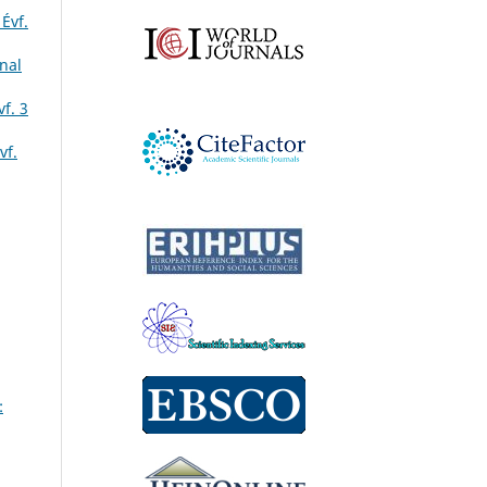
Évf.
nal
f. 3
vf.
: