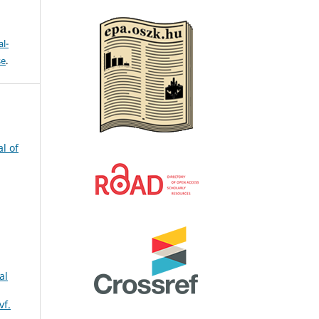
l-
se
.
l of
al
vf.