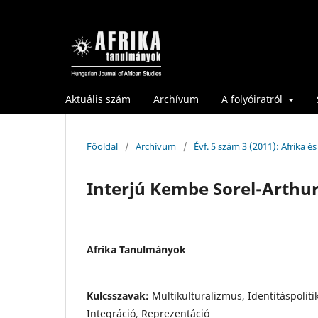
Aktuális szám
Archívum
A folyóiratról
Főoldal
/
Archívum
/
Évf. 5 szám 3 (2011): Afrika é
Interjú Kembe Sorel-Arthur
Afrika Tanulmányok
Kulcsszavak:
Multikulturalizmus, Identitáspoliti
Integráció, Reprezentáció