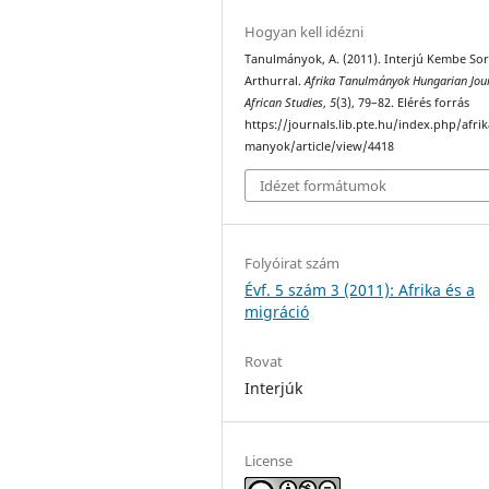
Hogyan kell idézni
Tanulmányok, A. (2011). Interjú Kembe Sor
Arthurral.
Afrika Tanulmányok Hungarian Jour
African Studies
,
5
(3), 79–82. Elérés forrás
https://journals.lib.pte.hu/index.php/afri
manyok/article/view/4418
Idézet formátumok
Folyóirat szám
Évf. 5 szám 3 (2011): Afrika és a
migráció
Rovat
Interjúk
License