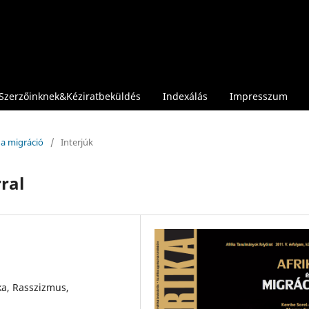
Szerzőinknek&Kéziratbeküldés
Indexálás
Impresszum
s a migráció
/
Interjúk
ral
ka, Rasszizmus,