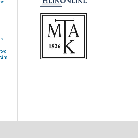
ian
an
atva
szám