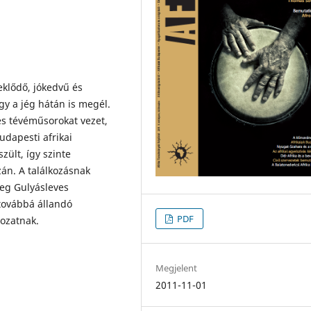
klődő, jókedvű és
y a jég hátán is megél.
és tévéműsorokat vezet,
udapesti afrikai
zült, így szinte
zán. A találkozásnak
eg Gulyásleves
 továbbá állandó
PDF
rozatnak.
Megjelent
2011-11-01