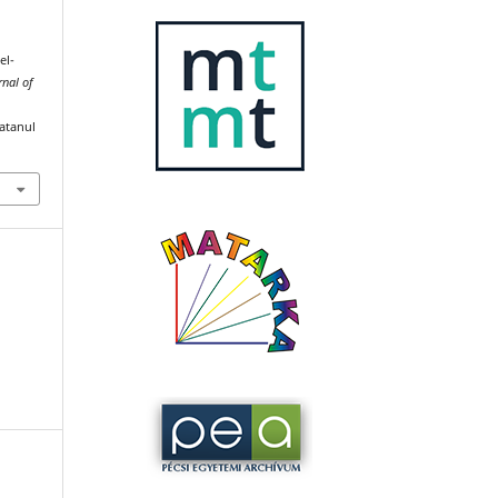
el-
nal of
katanul