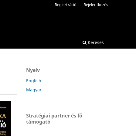
Regisztráció
Bejelentkezés
Keresés
Nyelv
English
Magyar
Stratégiai partner és fő
támogató