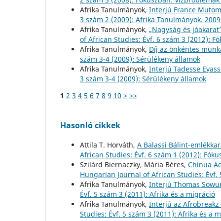
Afrika Tanulmányok,
Interjú France Muto
3 szám 2 (2009): Afrika Tanulmányok. 2009
Afrika Tanulmányok,
„Nagyság és jóakarat”
of African Studies: Évf. 6 szám 3 (2012)
Afrika Tanulmányok,
Díj az önkéntes munk
szám 3-4 (2009): Sérülékeny államok
Afrika Tanulmányok,
Interjú Tadesse Eyas
3 szám 3-4 (2009): Sérülékeny államok
1
2
3
4
5
6
7
8
9
10
>
>>
Hasonló cikkek
Attila T. Horváth,
A Balassi Bálint-emlékkar
African Studies: Évf. 6 szám 1 (2012): Fóku
Szilárd Biernaczky, Mária Béres,
Chinua Ac
Hungarian Journal of African Studies: Évf.
Afrika Tanulmányok,
Interjú Thomas Sowu
Évf. 5 szám 3 (2011): Afrika és a migráció
Afrika Tanulmányok,
Interjú az Afrobreakz
Studies: Évf. 5 szám 3 (2011): Afrika és a 