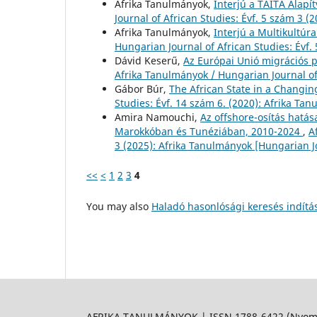
Afrika Tanulmányok,
Interjú a TAITA Alapí
Journal of African Studies: Évf. 5 szám 3 (2
Afrika Tanulmányok,
Interjú a Multikultúr
Hungarian Journal of African Studies: Évf. 
Dávid Keserű,
Az Európai Unió migrációs p
Afrika Tanulmányok / Hungarian Journal of 
Gábor Búr,
The African State in a Changin
Studies: Évf. 14 szám 6. (2020): Afrika Ta
Amira Namouchi,
Az offshore-osítás hatás
Marokkóban és Tunéziában, 2010-2024
,
A
3 (2025): Afrika Tanulmányok [Hungarian Jo
<<
<
1
2
3
4
You may also
Haladó hasonlósági keresés indítá
AFRIKA TANULMÁNYOK | ISSN 1788-6422 (Nyomtat