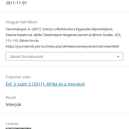
2011-11-01
Hogyan kell idézni
Tanulmányok, A. (2011). Interjú a Multikultúra Egyesület képviselőjével,
Salama Katalinnal.
Afrika Tanulmányok Hungarian Journal of African Studies
,
5
(3),
111–113. Elérés forrás
https://journals.lib.pte.hu/index.php/afrikatanulmanyok/article/view/4424
Idézet formátumok
Folyóirat szám
Évf. 5 szám 3 (2011): Afrika és a migráció
Rovat
Interjúk
License