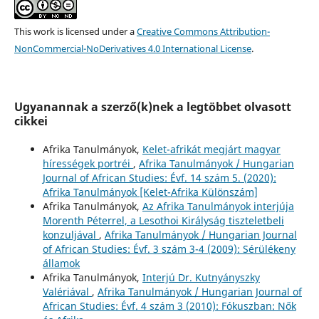
This work is licensed under a
Creative Commons Attribution-
NonCommercial-NoDerivatives 4.0 International License
.
Ugyanannak a szerző(k)nek a legtöbbet olvasott
cikkei
Afrika Tanulmányok,
Kelet-afrikát megjárt magyar
hírességek portréi
,
Afrika Tanulmányok / Hungarian
Journal of African Studies: Évf. 14 szám 5. (2020):
Afrika Tanulmányok [Kelet-Afrika Különszám]
Afrika Tanulmányok,
Az Afrika Tanulmányok interjúja
Morenth Péterrel, a Lesothoi Királyság tiszteletbeli
konzuljával
,
Afrika Tanulmányok / Hungarian Journal
of African Studies: Évf. 3 szám 3-4 (2009): Sérülékeny
államok
Afrika Tanulmányok,
Interjú Dr. Kutnyányszky
Valériával
,
Afrika Tanulmányok / Hungarian Journal of
African Studies: Évf. 4 szám 3 (2010): Fókuszban: Nők