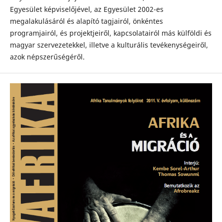
Egyesület képviselőjével, az Egyesület 2002-es
megalakulásáról és alapító tagjairól, önkéntes
programjairól, és projektjeiről, kapcsolatairól más külföldi és
magyar szervezetekkel, illetve a kulturális tevékenységeiről,
azok népszerűségéről.