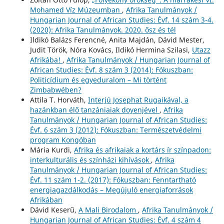
Mohamed Víz Múzeumban
,
Afrika Tanulmányok /
Hungarian Journal of African Studies: Évf. 14 szám 3-4.
(2020): Afrika Tanulmányok. 2020. ősz és tél
Ildikó Balázs Ferencné, Anita Majdán, Dávid Mester,
Judit Török, Nóra Kovács, Ildikó Hermina Szilasi,
Utazz
Afrikába!
,
Afrika Tanulmányok / Hungarian Journal of
African Studies: Évf. 8 szám 3 (2014): Fókuszban:
Politicídium és egyeduralom – Mi történt
Zimbabwében?
Attila T. Horváth,
Interjú Josephat Rugaikával, a
hazánkban élő tanzániaiak doyenjével
,
Afrika
Tanulmányok / Hungarian Journal of African Studies:
Évf. 6 szám 3 (2012): Fókuszban: Természetvédelmi
program Kongóban
Mária Kurdi,
Afrika és afrikaiak a kortárs ír színpadon:
interkulturális és színházi kihívások
,
Afrika
Tanulmányok / Hungarian Journal of African Studies:
Évf. 11 szám 1-2. (2017): Fókuszban: Fenntartható
energiagazdálkodás – Megújuló energiaforrások
Afrikában
Dávid Keserű,
A Mali Birodalom
,
Afrika Tanulmányok /
Hungarian Journal of African Studies: Évf. 4 szám 4