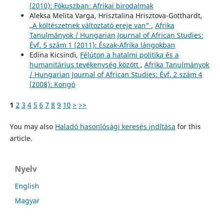
(2010): Fókuszban: Afrikai birodalmak
Aleksa Melita Varga, Hrisztalina Hrisztova-Gotthardt,
„A költészetnek változtató ereje van”
,
Afrika
Tanulmányok / Hungarian Journal of African Studies:
Évf. 5 szám 1 (2011): Észak-Afrika lángokban
Edina Kicsindi,
Félúton a hatalmi politika és a
humanitárius tevékenység között
,
Afrika Tanulmányok
/ Hungarian Journal of African Studies: Évf. 2 szám 4
(2008): Kongó
1
2
3
4
5
6
7
8
9
10
>
>>
You may also
Haladó hasonlósági keresés indítása
for this
article.
Nyelv
English
Magyar