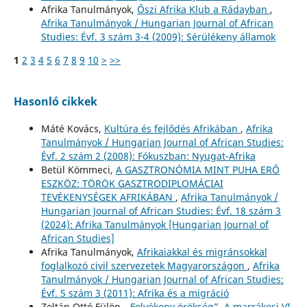
Afrika Tanulmányok,
Őszi Afrika Klub a Rádayban
,
Afrika Tanulmányok / Hungarian Journal of African
Studies: Évf. 3 szám 3-4 (2009): Sérülékeny államok
1
2
3
4
5
6
7
8
9
10
>
>>
Hasonló cikkek
Máté Kovács,
Kultúra és fejlődés Afrikában
,
Afrika
Tanulmányok / Hungarian Journal of African Studies:
Évf. 2 szám 2 (2008): Fókuszban: Nyugat-Afrika
Betül Kömmeci,
A GASZTRONÓMIA MINT PUHA ERŐ
ESZKÖZ: TÖRÖK GASZTRODIPLOMÁCIAI
TEVÉKENYSÉGEK AFRIKÁBAN
,
Afrika Tanulmányok /
Hungarian Journal of African Studies: Évf. 18 szám 3
(2024): Afrika Tanulmányok [Hungarian Journal of
African Studies]
Afrika Tanulmányok,
Afrikaiakkal és migránsokkal
foglalkozó civil szervezetek Magyarországon
,
Afrika
Tanulmányok / Hungarian Journal of African Studies:
Évf. 5 szám 3 (2011): Afrika és a migráció
Zoltán Ottó Fülöp,
„Folyékony örökség”. A marrákesi VI.