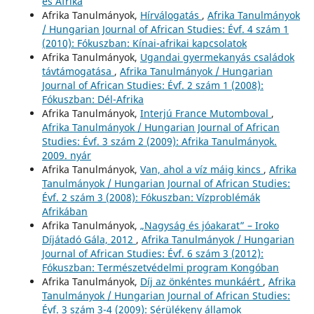
és Afrika
Afrika Tanulmányok,
Hírválogatás
,
Afrika Tanulmányok
/ Hungarian Journal of African Studies: Évf. 4 szám 1
(2010): Fókuszban: Kínai-afrikai kapcsolatok
Afrika Tanulmányok,
Ugandai gyermekanyás családok
távtámogatása
,
Afrika Tanulmányok / Hungarian
Journal of African Studies: Évf. 2 szám 1 (2008):
Fókuszban: Dél-Afrika
Afrika Tanulmányok,
Interjú France Mutomboval
,
Afrika Tanulmányok / Hungarian Journal of African
Studies: Évf. 3 szám 2 (2009): Afrika Tanulmányok.
2009. nyár
Afrika Tanulmányok,
Van, ahol a víz máig kincs
,
Afrika
Tanulmányok / Hungarian Journal of African Studies:
Évf. 2 szám 3 (2008): Fókuszban: Vízproblémák
Afrikában
Afrika Tanulmányok,
„Nagyság és jóakarat” – Iroko
Díjátadó Gála, 2012
,
Afrika Tanulmányok / Hungarian
Journal of African Studies: Évf. 6 szám 3 (2012):
Fókuszban: Természetvédelmi program Kongóban
Afrika Tanulmányok,
Díj az önkéntes munkáért
,
Afrika
Tanulmányok / Hungarian Journal of African Studies:
Évf. 3 szám 3-4 (2009): Sérülékeny államok