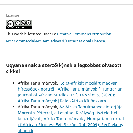
License
This work is licensed under a
Creative Commons Attribution-
NonCommercial-NoDerivatives 4.0 International License
.
Ugyanannak a szerző(k)nek a legtöbbet olvasott
cikkei
Afrika Tanulmányok,
Kelet-afrikát megjárt magyar
hírességek portréi
,
Afrika Tanulmányok / Hungarian
Journal of African Studies: Évf. 14 szám 5. (2020):
Afrika Tanulmányok [Kelet-Afrika Különszám]
Afrika Tanulmányok,
Az Afrika Tanulmányok interjúja
Morenth Péterrel, a Lesothoi Királyság tiszteletbeli
konzuljával
,
Afrika Tanulmányok / Hungarian Journal
of African Studies: Évf. 3 szám 3-4 (2009): Sérülékeny
államok