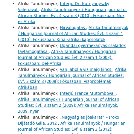
Afrika Tanulmányok,
Interjú Dr. Kutnyányszky
Valériával
,
Afrika Tanulmányok / Hungarian Journal of
African Studies: Évf. 4 szám 3 (2010): Fókuszban: Nők
és Afrika
Afrika Tanulmányok,
Hírválogatás
,
Afrika Tanulmányok
/ Hungarian Journal of African Studies: Évf. 4 szám 1
(2010): Fókuszban: Kínai-afrikai kapcsolatok
Afrika Tanulmányok,
Ugandai gyermekanyás családok
távtámogatása
,
Afrika Tanulmányok / Hungarian
Journal of African Studies: Évf. 2 szám 1 (2008):
Fókuszban: Dél-Afrika
Afrika Tanulmányok,
Van, ahol a víz máig kincs
,
Afrika
Tanulmányok / Hungarian Journal of African Studies:
Évf. 2 szám 3 (2008): Fókuszban: Vízproblémák
Afrikában
Afrika Tanulmányok,
Interjú France Mutomboval
,
Afrika Tanulmányok / Hungarian Journal of African
Studies: Évf. 3 szám 2 (2009): Afrika Tanulmányok.
2009. nyár
Afrika Tanulmányok,
„Nagyság és jóakarat” – Iroko
Díjátadó Gála, 2012
,
Afrika Tanulmányok / Hungarian
Journal of African Studies: Évf. 6 szám 3 (2012):