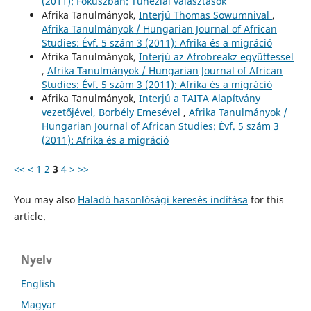
(2011): Fókuszban: Tunéziai választások
Afrika Tanulmányok,
Interjú Thomas Sowumnival
,
Afrika Tanulmányok / Hungarian Journal of African
Studies: Évf. 5 szám 3 (2011): Afrika és a migráció
Afrika Tanulmányok,
Interjú az Afrobreakz együttessel
,
Afrika Tanulmányok / Hungarian Journal of African
Studies: Évf. 5 szám 3 (2011): Afrika és a migráció
Afrika Tanulmányok,
Interjú a TAITA Alapítvány
vezetőjével, Borbély Emesével
,
Afrika Tanulmányok /
Hungarian Journal of African Studies: Évf. 5 szám 3
(2011): Afrika és a migráció
<<
<
1
2
3
4
>
>>
You may also
Haladó hasonlósági keresés indítása
for this
article.
Nyelv
English
Magyar