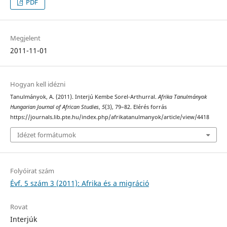
PDF
Megjelent
2011-11-01
Hogyan kell idézni
Tanulmányok, A. (2011). Interjú Kembe Sorel-Arthurral.
Afrika Tanulmányok
Hungarian Journal of African Studies
,
5
(3), 79–82. Elérés forrás
https://journals.lib.pte.hu/index.php/afrikatanulmanyok/article/view/4418
Idézet formátumok
Folyóirat szám
Évf. 5 szám 3 (2011): Afrika és a migráció
Rovat
Interjúk