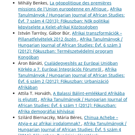
Mihály Benkes,
La géopolitique des premières
missions de l’Union européenne en Afrique
,
Afrika
Tanulmányok / Hungarian Journal of African Studies:
Évf. 7 szám 4 (2013): Fókuszban: Nők politikai
képviselete a Kelet-afrikai Közösségben
István Tarrósy, Gábor Búr,
Afrikai transzformációk –
Pillanatfelvételek 2012 őszén
,
Afrika Tanulmányok /
Hungarian Journal of African Studies: Évf. 6 szám 3
(2012): Fókuszban: Természetvédelmi program
Kongóban
Áron Bánáti,
Családegyesítés az Európai Unióban
Körkép a 7. Európai Integrációs Fórumról
,
Afrika
Tanulmányok / Hungarian Journal of African Studies:
Évf. 6 szám 2 (2012): Fókuszban: Urbanizáció
Afrikában
Attila T. Horváth,
A Balassi Bálint-emlékkard Afrikába
is eljutott
,
Afrika Tanulmányok / Hungarian Journal of
African Studies: Évf. 6 szám 1 (2012): Fókuszban:
Afrika demográfiai kihívásai
Szilárd Biernaczky, Mária Béres,
Chinua Achebe –
Atyja-e az afrikai irodalomnak?
,
Afrika Tanulmányok /
Hungarian Journal of African Studies: Évf. 5 szám 4