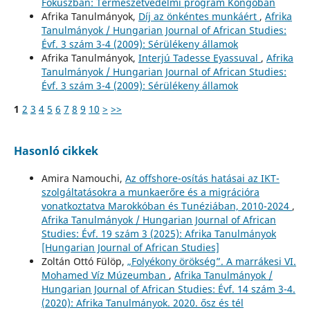
Fókuszban: Természetvédelmi program Kongóban
Afrika Tanulmányok,
Díj az önkéntes munkáért
,
Afrika
Tanulmányok / Hungarian Journal of African Studies:
Évf. 3 szám 3-4 (2009): Sérülékeny államok
Afrika Tanulmányok,
Interjú Tadesse Eyassuval
,
Afrika
Tanulmányok / Hungarian Journal of African Studies:
Évf. 3 szám 3-4 (2009): Sérülékeny államok
1
2
3
4
5
6
7
8
9
10
>
>>
Hasonló cikkek
Amira Namouchi,
Az offshore-osítás hatásai az IKT-
szolgáltatásokra a munkaerőre és a migrációra
vonatkoztatva Marokkóban és Tunéziában, 2010-2024
,
Afrika Tanulmányok / Hungarian Journal of African
Studies: Évf. 19 szám 3 (2025): Afrika Tanulmányok
[Hungarian Journal of African Studies]
Zoltán Ottó Fülöp,
„Folyékony örökség”. A marrákesi VI.
Mohamed Víz Múzeumban
,
Afrika Tanulmányok /
Hungarian Journal of African Studies: Évf. 14 szám 3-4.
(2020): Afrika Tanulmányok. 2020. ősz és tél