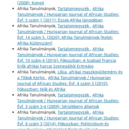
(2008): Kongó
Afrika Tanulmányok,
Tartalomjegyzék
,
Afrika
Tanulmányok / Hungarian Journal of African Studies:
Évf. 5 szám 1 (2011): Észak-Afrika lángokban
Afrika Tanulmányok,
Tartalomjegyzék
,
Afrika
Tanulmányok / Hungarian Journal of African Studies:
Évf. 14 szám 5. (2020): Afrika Tanulmányok [Kelet-
Afrika Különszám]
Afrika Tanulmányok,
Tartalomjegyzék
,
Afrika
Tanulmányok / Hungarian Journal of African Studies:
Évf. 10 szám 4 (2016): Fókuszban: A Szabad Francia
Erők afrikai harcai Szenegáltól Eritreáig
Afrika Tanulmányok,
Líbia, afrikai maszkgyűjtemény és
a Titkok Kertje
,
Afrika Tanulmányok / Hungarian
Journal of African Studies: Évf. 4 szám 3 (2010):
Fókuszban: Nők és Afrika
Afrika Tanulmányok,
Tartalomjegyzék
,
Afrika
Tanulmányok / Hungarian Journal of African Studies:
Évf. 3 szám 3-4 (2009): Sérülékeny államok
Afrika Tanulmányok,
Tartalomjegyzék
,
Afrika
Tanulmányok / Hungarian Journal of African Studies:
Évf. 8 szám 3 (2014): Fókuszban: Politicídium és