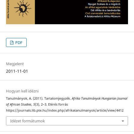
PDF
Megjelent
2011-11-01
Hogyan kell idézni
Tanulmányok, A. (2011). Tartalomjegyzék.
Afrika Tanulmányok Hungarian Journal
of African Studies
,
5
(3), 2–3. Elérés forrás
https://journals.lib.pte.hu/index.php/afrikatanulmanyok/article/view/4412
Idézet formátumok