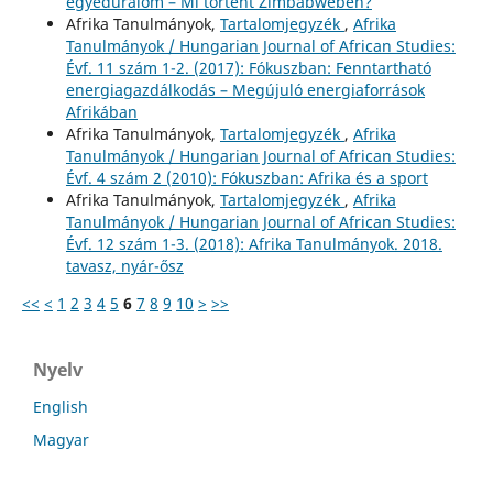
egyeduralom – Mi történt Zimbabwében?
Afrika Tanulmányok,
Tartalomjegyzék
,
Afrika
Tanulmányok / Hungarian Journal of African Studies:
Évf. 11 szám 1-2. (2017): Fókuszban: Fenntartható
energiagazdálkodás – Megújuló energiaforrások
Afrikában
Afrika Tanulmányok,
Tartalomjegyzék
,
Afrika
Tanulmányok / Hungarian Journal of African Studies:
Évf. 4 szám 2 (2010): Fókuszban: Afrika és a sport
Afrika Tanulmányok,
Tartalomjegyzék
,
Afrika
Tanulmányok / Hungarian Journal of African Studies:
Évf. 12 szám 1-3. (2018): Afrika Tanulmányok. 2018.
tavasz, nyár-ősz
<<
<
1
2
3
4
5
6
7
8
9
10
>
>>
Nyelv
English
Magyar