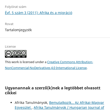
Folyóirat szám
Évf. 5 szám 3 (2011): Afrika és a migráció
Rovat
Tartalomjegyzék
License
This work is licensed under a
Creative Commons Attribution-
NonCommercial-NoDerivatives 4.0 International License
.
Ugyanannak a szerző(k)nek a legtöbbet olvasott
cikkei
Afrika Tanulmányok,
Bemutatkozik… Az Afrikai-Magyar
Egyesület
,
Afrika Tanulmányok / Hungarian Journal of