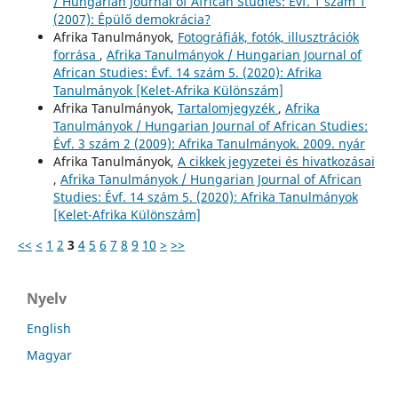
/ Hungarian Journal of African Studies: Évf. 1 szám 1
(2007): Épülő demokrácia?
Afrika Tanulmányok,
Fotográfiák, fotók, illusztrációk
forrása
,
Afrika Tanulmányok / Hungarian Journal of
African Studies: Évf. 14 szám 5. (2020): Afrika
Tanulmányok [Kelet-Afrika Különszám]
Afrika Tanulmányok,
Tartalomjegyzék
,
Afrika
Tanulmányok / Hungarian Journal of African Studies:
Évf. 3 szám 2 (2009): Afrika Tanulmányok. 2009. nyár
Afrika Tanulmányok,
A cikkek jegyzetei és hivatkozásai
,
Afrika Tanulmányok / Hungarian Journal of African
Studies: Évf. 14 szám 5. (2020): Afrika Tanulmányok
[Kelet-Afrika Különszám]
<<
<
1
2
3
4
5
6
7
8
9
10
>
>>
Nyelv
English
Magyar