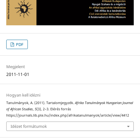
PDF
Megjelent
2011-11-01
Hogyan kell idézni
Tanulmányok, A. (2011). Tartalomjegyzék.
Afrika Tanulmányok Hungarian Journal
of African Studies
,
5
(3), 2–3. Elérés forrás
https://journals.lib.pte.hu/index.php/afrikatanulmanyok/article/view/4412
Idézet formátumok