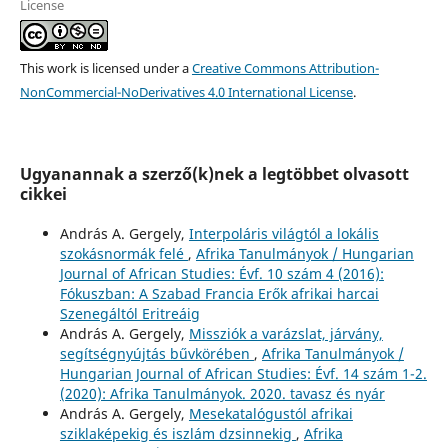
License
This work is licensed under a
Creative Commons Attribution-
NonCommercial-NoDerivatives 4.0 International License
.
Ugyanannak a szerző(k)nek a legtöbbet olvasott
cikkei
András A. Gergely,
Interpoláris világtól a lokális
szokásnormák felé
,
Afrika Tanulmányok / Hungarian
Journal of African Studies: Évf. 10 szám 4 (2016):
Fókuszban: A Szabad Francia Erők afrikai harcai
Szenegáltól Eritreáig
András A. Gergely,
Missziók a varázslat, járvány,
segítségnyújtás bűvkörében
,
Afrika Tanulmányok /
Hungarian Journal of African Studies: Évf. 14 szám 1-2.
(2020): Afrika Tanulmányok. 2020. tavasz és nyár
András A. Gergely,
Mesekatalógustól afrikai
sziklaképekig és iszlám dzsinnekig
,
Afrika