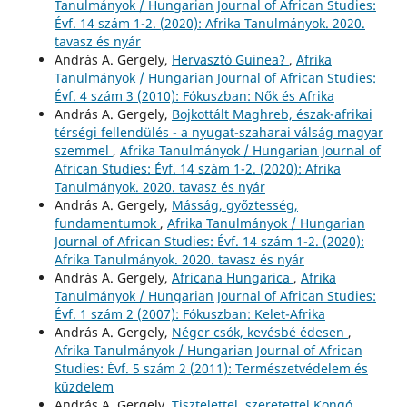
Tanulmányok / Hungarian Journal of African Studies:
Évf. 14 szám 1-2. (2020): Afrika Tanulmányok. 2020.
tavasz és nyár
András A. Gergely,
Hervasztó Guinea?
,
Afrika
Tanulmányok / Hungarian Journal of African Studies:
Évf. 4 szám 3 (2010): Fókuszban: Nők és Afrika
András A. Gergely,
Bojkottált Maghreb, észak-afrikai
térségi fellendülés - a nyugat-szaharai válság magyar
szemmel
,
Afrika Tanulmányok / Hungarian Journal of
African Studies: Évf. 14 szám 1-2. (2020): Afrika
Tanulmányok. 2020. tavasz és nyár
András A. Gergely,
Másság, győztesség,
fundamentumok
,
Afrika Tanulmányok / Hungarian
Journal of African Studies: Évf. 14 szám 1-2. (2020):
Afrika Tanulmányok. 2020. tavasz és nyár
András A. Gergely,
Africana Hungarica
,
Afrika
Tanulmányok / Hungarian Journal of African Studies:
Évf. 1 szám 2 (2007): Fókuszban: Kelet-Afrika
András A. Gergely,
Néger csók, kevésbé édesen
,
Afrika Tanulmányok / Hungarian Journal of African
Studies: Évf. 5 szám 2 (2011): Természetvédelem és
küzdelem
András A. Gergely,
Tisztelettel, szeretettel Kongó…
,