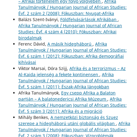
– Afrikai történelem egy folyó völgyében
,
Afrika
Tanulmányok / Hungarian Journal of African Studies:
Évf. 2 szám 2 (2008): Fókuszban: Nyugat-Afrika
Balázs Szent-Iványi,
Földfelvásárlások Afrikában
,
Afrika Tanulmányok / Hungarian Journal of African
Studies: Évf. 4 szám 4 (2010): Fókuszban: Afrikai
birodalmak
Ferenc Dávid,
A másik hidegháború
,
Afrika
Tanulmányok / Hungarian Journal of African Studies:
Évf. 6 szám 1 (2012): Fókuszban: Afrika demográfiai
kihívásai
Viktor Marsai, Dóra Szijj,
Afrika és a terrorizmus – Az
Al-Kaida jelenség a fekete kontinensen
,
Afrika
Tanulmányok / Hungarian Journal of African Studies:
Évf. 5 szám 1 (2011): Észak-Afrika lángokban
Afrika Tanulmányok,
Egy csepp Afrika a Balaton
partján – A balatonedericsi Afrika Múzeum
,
Afrika
Tanulmányok / Hungarian Journal of African Studies:
Évf. 5 szám 3 (2011): Afrika és a migráció
Mihály Benkes,
A nemzetközi biztonság és Szuez
szerepe a hidegháború utáni globális világban
,
Afrika
Tanulmányok / Hungarian Journal of African Studies:
Évf. 2 szám 3 (2008): Fókuszban: Vízproblémák