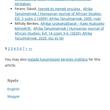
Afrikában
Ferenc Dávid,
Igenek és nemek országa
,
Afrika
Tanulmányok / Hungarian Journal of African Studies:
Évf. 3 szám 2 (2009): Afrika Tanulmányok. 2009. nyár
Mihály Benkes,
Afrikai szükségállapot – Kako Nubupko
könyvéről
,
Afrika Tanulmányok / Hungarian Journal of
African Studies: Évf. 14 szám 3-4. (2020): Afrika
Tanulmányok. 2020. ősz és tél
1
2
3
4
5
6
7
>
>>
You may also
Haladó hasonlósági keresés indítása
for this
article.
Nyelv
English
Magyar