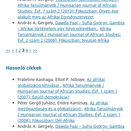
Afrika Tanulmányok / Hungarian Journal of African
Studies: Évf. 7 szám 2 (2013): Fókuszban: Ötven éve
alakult meg az Afrikai Egységszervezet
András A. Gergely,
Dawda Faal – Suha György: Gambia
– Afrikai történelem egy folyó völgyében
,
Afrika
Tanulmányok / Hungarian Journal of African Studies:
Évf. 2 szám 2 (2008): Fókuszban: Nyugat-Afrika
<<
<
1
2
3
4
>
>>
Hasonló cikkek
Frateline Kashaga, Elliot P. Niboye,
Az afrikai
globalizáció kihívásai
,
Afrika Tanulmányok /
Hungarian Journal of African Studies: Évf. 1 szám 1
(2007): Épülő demokrácia?
Péter Gergő Juhász, Endre Kanizsay,
Az afrikai
mezőgazdaság és a globalizáció
,
Afrika Tanulmányok
/ Hungarian Journal of African Studies: Évf. 2 szám 1
(2008): Fókuszban: Dél-Afrika
András A. Gergely,
Dawda Faal – Suha György: Gambia