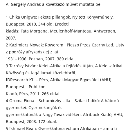
A. Gergely András a következő művet mutatta be:
1 Chika Unigwe: Fekete pillangók. Nyitott Könyvműhely,
Budapest, 2010, 344 old. Eredeti
kiadás: Fata Morgana. Meulenhoff-Manteau, Antwerpen,
2007.
2 Kazimierz Nowak: Rowerem i Pieszo Przez Czarny Ląd. Listy
z podróży afrykańskiej z lat
1931–1936. Poznan, 2007. 389 oldal.
3 Tarrósy István: Kelet-Afrika a fejlődés útján. A Kelet-afrikai
Közösség és tagállamai közelebbről.
IDResearch Kft – Pécs, Afrikai-Magyar Egyesület (AHU)
Budapest – Publikon
Kiadó, Pécs, 2011. 266 oldal.
4 Oroma Fiona – Schumiczky Lilla – Szilasi Ildikó: A háború
gyermekei. Gyermekanyák és
gyermekkatonák a Nagy Tavak vidékén. Afribook Kiadó, AHU,
Budapest, 2008. 172 oldal.
5 Ishmael Beah: Gyerekkatona voltam Afrikában – amíg ti