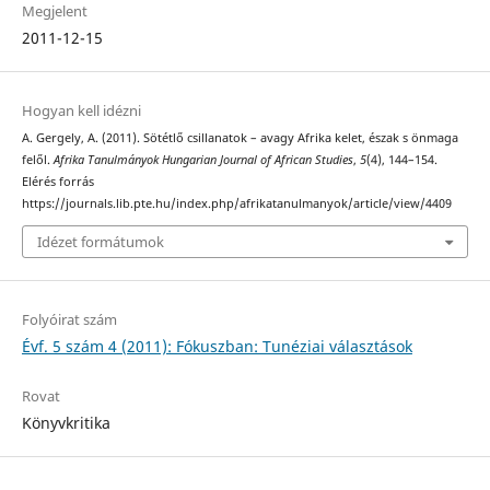
Megjelent
2011-12-15
Hogyan kell idézni
A. Gergely, A. (2011). Sötétlő csillanatok – avagy Afrika kelet, észak s önmaga
felől.
Afrika Tanulmányok Hungarian Journal of African Studies
,
5
(4), 144–154.
Elérés forrás
https://journals.lib.pte.hu/index.php/afrikatanulmanyok/article/view/4409
Idézet formátumok
Folyóirat szám
Évf. 5 szám 4 (2011): Fókuszban: Tunéziai választások
Rovat
Könyvkritika