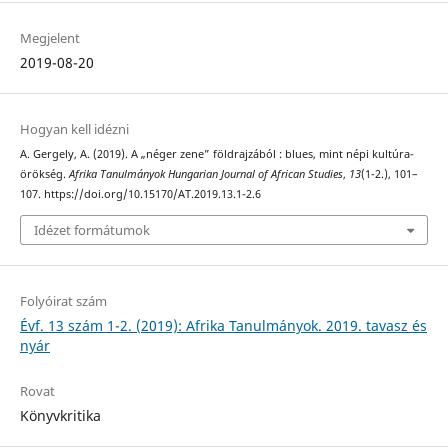
Megjelent
2019-08-20
Hogyan kell idézni
A. Gergely, A. (2019). A „néger zene” földrajzából : blues, mint népi kultúra-
örökség.
Afrika Tanulmányok Hungarian Journal of African Studies
,
13
(1-2.), 101–
107. https://doi.org/10.15170/AT.2019.13.1-2.6
Idézet formátumok
Folyóirat szám
Évf. 13 szám 1-2. (2019): Afrika Tanulmányok. 2019. tavasz és
nyár
Rovat
Könyvkritika