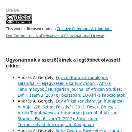
License
This work is licensed under a
Creative Commons Attribution-
NonCommercial-NoDerivatives 4.0 International License
.
Ugyanannak a szerző(k)nek a legtöbbet olvasott
cikkei
András A. Gergely,
Egy zöldfülű antropológus
kalandjai - Feljegyzések a sárkunyhóból
,
Afrika
Tanulmányok / Hungarian Journal of African Studies:
Évf. 1 szám 3 (2007): Fókuszban: EU-Afrika kapcsolatok
András A. Gergely,
Egy afrikai zenekaraván budapesti
hangjai /20. Sziget Fesztivál, 2012, Desert Blues/
,
Afrika Tanulmányok / Hungarian Journal of African
Studies: Évf. 6 szám 3 (2012): Fókuszban:
Természetvédelmi program Kongóban
András A. Gergely,
Suha György: Bevezetés a szangó