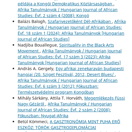
példája a Kongói Demokratikus Köztársaságban
,
Afrika Tanulmányok / Hungarian Journal of African
Studies: Évf. 2 szám 4 (2008): Kongó
Balázs Balogh,
Szafarivezetőként Dél-Afrikában
,
Afrika
Tanulmányok / Hungarian Journal of African Studies:
Évf. 18 szám 1 (2024): Afrika Tanulmányok [Hungarian
Journal of African Studies]
Nadjiba Bouallegue,
Spirituality in the Black Arts
Movement
,
Afrika Tanulmányok / Hungarian Journal
of African Studies: Évf. 17 szám 3 (2023): Afrika
Tanulmányok [Hungarian Journal of African Studies]
András A. Gergely,
Egy afrikai zenekaraván budapesti
hangjai /20. Sziget Fesztivál, 2012, Desert Blues/
,
Afrika Tanulmányok / Hungarian Journal of African
Studies: Évf. 6 szám 3 (2012): Fókuszban:
Természetvédelmi program Kongóban
Mihály Sárkány, Attila T. Horváth,
Megemlékezés Füssi
Nagy Gézáról
,
Afrika Tanulmányok / Hungarian
Journal of African Studies: Évf. 2 szám 2 (2008):
Fókuszban: Nyugat-Afrika
Betül Kömmeci,
A GASZTRONÓMIA MINT PUHA ERŐ
ESZKÖZ: TÖRÖK GASZTRODIPLOMÁCIAI