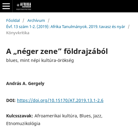
Főoldal
/
Archívum
/
Évf. 13 szám 1-2. (2019): Afrika Tanulmányok. 2019. tavasz és nyár
/
Könyvkritika
A „néger zene” földrajzából
blues, mint népi kultúra-örökség
András A. Gergely
DOI:
https://doi.org/10.15170/AT.2019.13.1-2.6
Kulcsszavak:
Afroamerikai kultúra, Blues, Jazz,
Etnomuzikológia