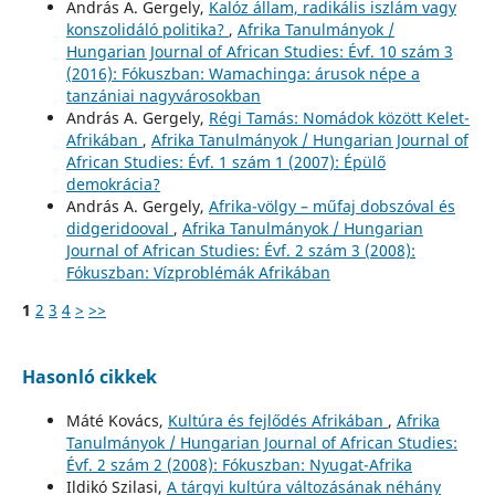
András A. Gergely,
Kalóz állam, radikális iszlám vagy
konszolidáló politika?
,
Afrika Tanulmányok /
Hungarian Journal of African Studies: Évf. 10 szám 3
(2016): Fókuszban: Wamachinga: árusok népe a
tanzániai nagyvárosokban
András A. Gergely,
Régi Tamás: Nomádok között Kelet-
Afrikában
,
Afrika Tanulmányok / Hungarian Journal of
African Studies: Évf. 1 szám 1 (2007): Épülő
demokrácia?
András A. Gergely,
Afrika-völgy – műfaj dobszóval és
didgeridooval
,
Afrika Tanulmányok / Hungarian
Journal of African Studies: Évf. 2 szám 3 (2008):
Fókuszban: Vízproblémák Afrikában
1
2
3
4
>
>>
Hasonló cikkek
Máté Kovács,
Kultúra és fejlődés Afrikában
,
Afrika
Tanulmányok / Hungarian Journal of African Studies:
Évf. 2 szám 2 (2008): Fókuszban: Nyugat-Afrika
Ildikó Szilasi,
A tárgyi kultúra változásának néhány