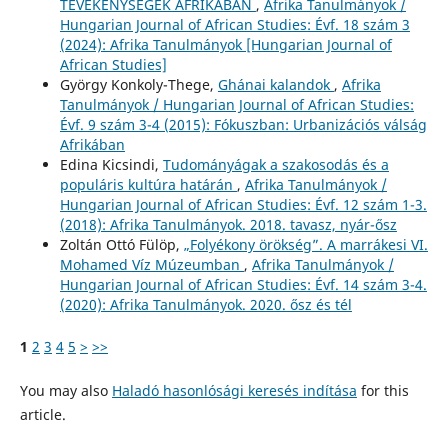
TEVÉKENYSÉGEK AFRIKÁBAN
,
Afrika Tanulmányok /
Hungarian Journal of African Studies: Évf. 18 szám 3
(2024): Afrika Tanulmányok [Hungarian Journal of
African Studies]
György Konkoly-Thege,
Ghánai kalandok
,
Afrika
Tanulmányok / Hungarian Journal of African Studies:
Évf. 9 szám 3-4 (2015): Fókuszban: Urbanizációs válság
Afrikában
Edina Kicsindi,
Tudományágak a szakosodás és a
populáris kultúra határán
,
Afrika Tanulmányok /
Hungarian Journal of African Studies: Évf. 12 szám 1-3.
(2018): Afrika Tanulmányok. 2018. tavasz, nyár-ősz
Zoltán Ottó Fülöp,
„Folyékony örökség”. A marrákesi VI.
Mohamed Víz Múzeumban
,
Afrika Tanulmányok /
Hungarian Journal of African Studies: Évf. 14 szám 3-4.
(2020): Afrika Tanulmányok. 2020. ősz és tél
1
2
3
4
5
>
>>
You may also
Haladó hasonlósági keresés indítása
for this
article.