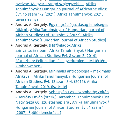
nyelvbe. Magyar-szangó szójegyzékkel
,
Afrika
Tanulmányok / Hungarian Journal of African Studies:
Évf. 15 szám 1-2 (2021): Afrika Tanulmányok. 2021.
tavasz és nyár
András A. Gergely,
Egy migrációgazdaság lehetséges
útjáról
,
Afrika Tanulmányok / Hungarian Journal of
African Studies: Évf. 16 szám 2 (2022): Afrika
Tanulmányok [Hungarian Journal of African Studies]
András A. Gergely,
(Hit?)világok Afrika
színváltozásaiban
,
Afrika Tanulmányok / Hungarian
Journal of African Studies: Évf. 8 szám 3 (2014):
Fókuszban: Politicídium és egyeduralom – Mi történt
Zimbabwében?
András A. Gergely,
Minimális antropológia – maximális
Afrikával
,
Afrika Tanulmányok / Hungarian Journal of
African Studies: Évf. 13 szám 3-4. (2019): Afrika
Tanulmányok. 2019. ősz és tél
András A. Gergely,
Sebestyén Éva – Szombathy Zoltán
– Tarrósy István (szerk.) Harambee. Tanulmányok Füssi
Nagy Géza 60. születésnapjára
,
Afrika Tanulmányok /
Hungarian Journal of African Studies: Évf. 1 szám 1
(2007): Épülő demokrácia?