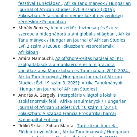
fesztivál Tunéziában
,
Afrika Tanulmányok / Hungarian
Journal of African Studies: Évf. 9 szám 2 (2015):
Fókuszban: A társadalmi nemek közötti egyenlőség
kérdésköre Ruandában
Mihály Benkes,
A nemzetközi biztonság és Szuez
szerepe a hidegháború utáni globális világban
,
Afrika
Tanulmányok / Hungarian Journal of African Studies:
Évf. 2 szám 3 (2008): Fókuszban: Vízproblémák
Afrikában
Amira Namouchi,
Az offshore-osítás hatásai az IKT-
szolgáltatásokra a munkaerőre és a migrációra
vonatkoztatva Marokkóban és Tunéziában, 2010-2024
,
Afrika Tanulmányok / Hungarian Journal of African
Studies: Évf. 19 szám 3 (2025): Afrika Tanulmányok
[Hungarian Journal of African Studies]
András A. Gergely,
Interpoláris világtól a lokális
szokásnormák felé
,
Afrika Tanulmányok / Hungarian
Journal of African Studies: Évf. 10 szám 4 (2016):
Fókuszban: A Szabad Francia Erők afrikai harcai
Szenegáltól Eritreáig
Ildikó Szilasi, Zoltán Mánfai,
Turisztikai itinerek -
Elődeink nyomában
,
Afrika Tanulmányok / Hungarian