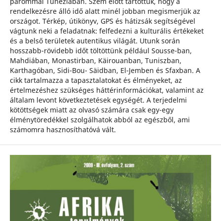
párommal Tunéziában. Szem előtt tartottuk, hogy a
rendelkezésre álló idő alatt minél jobban megismerjük az
országot. Térkép, útikönyv, GPS és hátizsák segítségével
vágtunk neki a feladatnak: felfedezni a kulturális értékeket
és a belső területek autentikus világát. Utunk során
hosszabb-rövidebb időt töltöttünk például Sousse-ban,
Mahdiában, Monastirban, Käirouanban, Tuniszban,
Karthagóban, Sidi-Bou- Säidban, El-Jemben és Sfaxban. A
cikk tartalmazza a tapasztalatokat és élményeket, az
értelmezéshez szükséges háttérinformációkat, valamint az
általam levont következtetések egységét. A terjedelmi
kötöttségek miatt az olvasó számára csak egy-egy
élménytöredékkel szolgálhatok abból az egészből, ami
számomra hasznosíthatóvá vált.