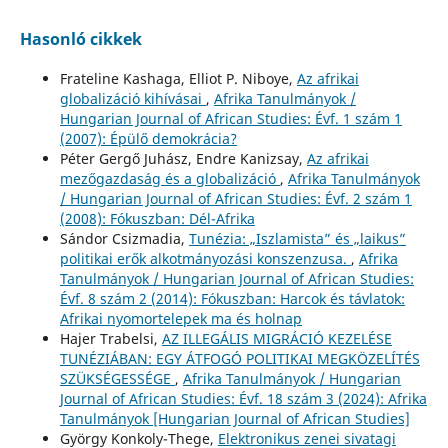
Hasonló cikkek
Frateline Kashaga, Elliot P. Niboye,
Az afrikai
globalizáció kihívásai
,
Afrika Tanulmányok /
Hungarian Journal of African Studies: Évf. 1 szám 1
(2007): Épülő demokrácia?
Péter Gergő Juhász, Endre Kanizsay,
Az afrikai
mezőgazdaság és a globalizáció
,
Afrika Tanulmányok
/ Hungarian Journal of African Studies: Évf. 2 szám 1
(2008): Fókuszban: Dél-Afrika
Sándor Csizmadia,
Tunézia: „Iszlamista” és „laikus”
politikai erők alkotmányozási konszenzusa.
,
Afrika
Tanulmányok / Hungarian Journal of African Studies:
Évf. 8 szám 2 (2014): Fókuszban: Harcok és távlatok:
Afrikai nyomortelepek ma és holnap
Hajer Trabelsi,
AZ ILLEGÁLIS MIGRÁCIÓ KEZELÉSE
TUNÉZIÁBAN: EGY ÁTFOGÓ POLITIKAI MEGKÖZELÍTÉS
SZÜKSÉGESSÉGE
,
Afrika Tanulmányok / Hungarian
Journal of African Studies: Évf. 18 szám 3 (2024): Afrika
Tanulmányok [Hungarian Journal of African Studies]
György Konkoly-Thege,
Elektronikus zenei sivatagi