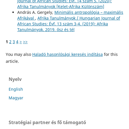
Journal of African Studies: Évf. 14 szám 5. (2020):
Afrika Tanulmányok [Kelet-Afrika Különszám]
András A. Gergely,
Minimális antropológia – maximális
Afrikával
,
Afrika Tanulmányok / Hungarian Journal of
African Studies: Évf. 13 szám 3-4. (2019): Afrika
Tanulmányok. 2019. ősz és tél
1
2
3
4
>
>>
You may also
Haladó hasonlósági keresés indítása
for this
article.
Nyelv
English
Magyar
Stratégiai partner és fő támogató