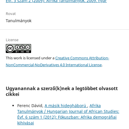
Évf. 3 szám 2 (2009): Afrika Tanulmányok. 2009. nyár
Rovat
Tanulmányok
License
This work is licensed under a
Creative Commons Attribution-
NonCommercial-NoDerivatives 4.0 International License
.
Ugyanannak a szerző(k)nek a legtöbbet olvasott
cikkei
Ferenc Dávid,
A másik hidegháború
,
Afrika
Tanulmányok / Hungarian Journal of African Studies:
Évf. 6 szám 1 (2012): Fókuszban: Afrika demográfiai
kihívásai