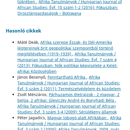
tükrében
,
Afrika Tanulmányok / Hungarian Journal of
African Studies: Évf. 10 szám 1-2 (2016): Fókuszban:
Oroszlángazdaságok – Botswana
Hasonló cikkek
Máté Deák,
Afrika szerepe Észak- és Dél-Amerika
légtereinek brit geopolitikai szempontból történő
megítélésében (1919–1939)
,
Afrika Tanulmányok /
Hungarian Journal of African Studies: Évf. 7 szám 4
(2013): Fókuszban: Nők politikai képviselete a Kelet-
afrikai Közösségben
János Besenyő,
Fenntartható Afrika
,
Afrika
Tanulmányok / Hungarian Journal of African Studies:
Évf. 5 szám 2 (2011): Természetvédelem és küzdelem
Zsolt Mészáros,
Párhuzamos életrajzok - 2 magyar, 2
belga, 2 afrikai: Gleviczky André és Bonyhádi Béla
,
Afrika Tanulmányok / Hungarian Journal of African
Studies: Évf. 3 szám 3-4 (2009): Sérülékeny államok
Péter Jagadics,
Magyar lobogó alatt Afrikában
,
Afrika
Tanulmányok / Hungarian Journal of African Studies:
Évf. 3 szám 2 (2009): Afrika Tanulmányok. 2009. nyár