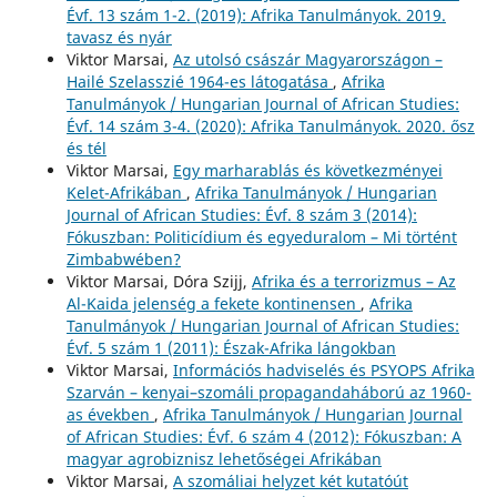
Évf. 13 szám 1-2. (2019): Afrika Tanulmányok. 2019.
tavasz és nyár
Viktor Marsai,
Az utolsó császár Magyarországon –
Hailé Szelasszié 1964-es látogatása
,
Afrika
Tanulmányok / Hungarian Journal of African Studies:
Évf. 14 szám 3-4. (2020): Afrika Tanulmányok. 2020. ősz
és tél
Viktor Marsai,
Egy marharablás és következményei
Kelet-Afrikában
,
Afrika Tanulmányok / Hungarian
Journal of African Studies: Évf. 8 szám 3 (2014):
Fókuszban: Politicídium és egyeduralom – Mi történt
Zimbabwében?
Viktor Marsai, Dóra Szijj,
Afrika és a terrorizmus – Az
Al-Kaida jelenség a fekete kontinensen
,
Afrika
Tanulmányok / Hungarian Journal of African Studies:
Évf. 5 szám 1 (2011): Észak-Afrika lángokban
Viktor Marsai,
Információs hadviselés és PSYOPS Afrika
Szarván – kenyai–szomáli propagandaháború az 1960-
as években
,
Afrika Tanulmányok / Hungarian Journal
of African Studies: Évf. 6 szám 4 (2012): Fókuszban: A
magyar agrobiznisz lehetőségei Afrikában
Viktor Marsai,
A szomáliai helyzet két kutatóút