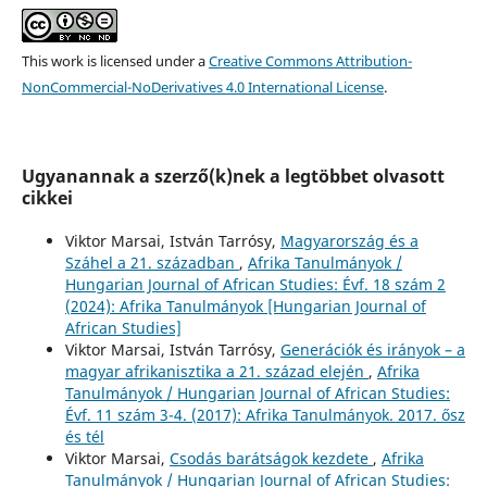
This work is licensed under a
Creative Commons Attribution-
NonCommercial-NoDerivatives 4.0 International License
.
Ugyanannak a szerző(k)nek a legtöbbet olvasott
cikkei
Viktor Marsai, István Tarrósy,
Magyarország és a
Száhel a 21. században
,
Afrika Tanulmányok /
Hungarian Journal of African Studies: Évf. 18 szám 2
(2024): Afrika Tanulmányok [Hungarian Journal of
African Studies]
Viktor Marsai, István Tarrósy,
Generációk és irányok – a
magyar afrikanisztika a 21. század elején
,
Afrika
Tanulmányok / Hungarian Journal of African Studies:
Évf. 11 szám 3-4. (2017): Afrika Tanulmányok. 2017. ősz
és tél
Viktor Marsai,
Csodás barátságok kezdete
,
Afrika
Tanulmányok / Hungarian Journal of African Studies: