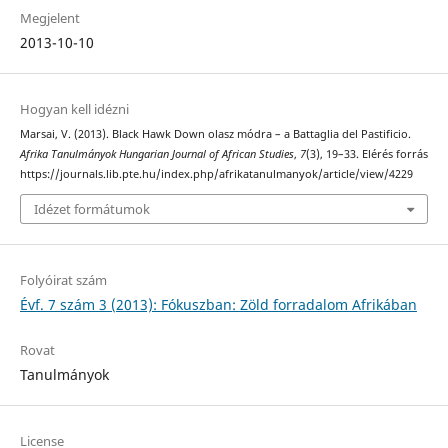
Megjelent
2013-10-10
Hogyan kell idézni
Marsai, V. (2013). Black Hawk Down olasz módra – a Battaglia del Pastificio.
Afrika Tanulmányok Hungarian Journal of African Studies
,
7
(3), 19–33. Elérés forrás
https://journals.lib.pte.hu/index.php/afrikatanulmanyok/article/view/4229
Idézet formátumok
Folyóirat szám
Évf. 7 szám 3 (2013): Fókuszban: Zöld forradalom Afrikában
Rovat
Tanulmányok
License