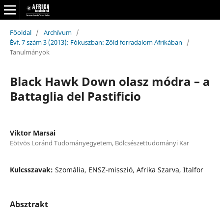
Főoldal
/
Archívum
/
Évf. 7 szám 3 (2013): Fókuszban: Zöld forradalom Afrikában
/
Tanulmányok
Black Hawk Down olasz módra – a
Battaglia del Pastificio
Viktor Marsai
Eötvös Loránd Tudományegyetem, Bölcsészettudományi Kar
Kulcsszavak:
Szomália, ENSZ-misszió, Afrika Szarva, Italfor
Absztrakt