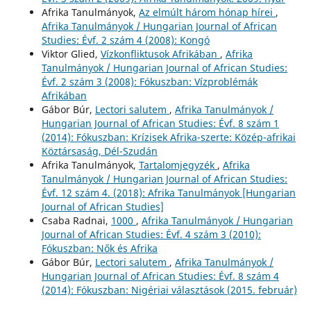
Afrika Tanulmányok,
Az elmúlt három hónap hírei
,
Afrika Tanulmányok / Hungarian Journal of African
Studies: Évf. 2 szám 4 (2008): Kongó
Viktor Glied,
Vízkonfliktusok Afrikában
,
Afrika
Tanulmányok / Hungarian Journal of African Studies:
Évf. 2 szám 3 (2008): Fókuszban: Vízproblémák
Afrikában
Gábor Búr,
Lectori salutem
,
Afrika Tanulmányok /
Hungarian Journal of African Studies: Évf. 8 szám 1
(2014): Fókuszban: Krízisek Afrika-szerte: Közép-afrikai
Köztársaság, Dél-Szudán
Afrika Tanulmányok,
Tartalomjegyzék
,
Afrika
Tanulmányok / Hungarian Journal of African Studies:
Évf. 12 szám 4. (2018): Afrika Tanulmányok [Hungarian
Journal of African Studies]
Csaba Radnai,
1000
,
Afrika Tanulmányok / Hungarian
Journal of African Studies: Évf. 4 szám 3 (2010):
Fókuszban: Nők és Afrika
Gábor Búr,
Lectori salutem
,
Afrika Tanulmányok /
Hungarian Journal of African Studies: Évf. 8 szám 4
(2014): Fókuszban: Nigériai választások (2015. február)