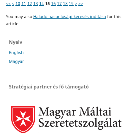
<<
<
10
11
12
13
14
15
16
17
18
19
>
>>
You may also
Haladó hasonlósági keresés indítása
for this
article.
Nyelv
English
Magyar
Stratégiai partner és fő támogató