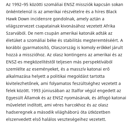
Az 1992–95 közötti szomáliai ENSZ missziók kapcsán sokan
önkéntelenül is az amerikai részvételre és a híres Black
Hawk Down incidensre gondolnak, amely aztán a
világszervezet csapatainak kivonásához vezetett Afrika
Szarvából. De nem csupán amerikai katonák adták az
életüket a szomáliai béke és stabilitás megteremtéséért. A
korábbi gyarmatosító, Olaszország is komoly erőkkel járult
hozzá a misszióhoz. Az olasz kontingens az amerikai és az
ENSZ-es megközelítéstől teljesen más perspektívából
szemlélte az eseményeket, és a masszív katonai erő
alkalmazása helyett a politikai megoldást tartotta
kivitelezhetőnek, ami folyamatos feszültséghez vezetett a
felek között. 1993 júniusában az Italfor végül engedett az
Egyesült Államok és az ENSZ nyomásának, és átfogó katonai
műveletet indított, ami véres harcokhoz és az olasz
hadseregnek a második világháború óta ütközetben
elszenvedett első halálos veszteségeihez vezetett.