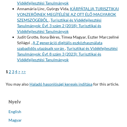
Vidékfejlesztési Tanulmányok
Annamária Linc, György Vida,
KÁRPÁTALJA TURISZTIKAI
VONZERŐINEK MEGÍTÉLÉSE AZ OTT ÉLŐ MAGYAROK
SZEMSZÖGÉBŐL
,
Turisztikai és Vidékfejlesztési
Tanulmányok: Évf. 3 szám 2 (2018): Turisztikai és
Vidékfejlesztési Tanulmányok
Judit Grotte, Ilona Béres, Tímea Magyar, Eszter Marczellné
Szilágyi ,
A Z generáció digitális eszközhasználata
szabadidős utazásaik során
,
Turisztikai és Vidékfejlesztési
Tanulmányok: Évf. 8 szám 3 (2023): Turisztikai és
Vidékfejlesztési Tanulmányok
1
2
3
4
>
>>
You may also
Haladó hasonlósági keresés indítása
for this article.
Nyelv
English
Magyar