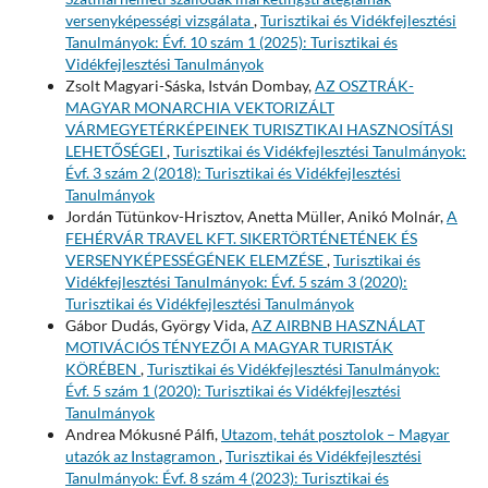
versenyképességi vizsgálata
,
Turisztikai és Vidékfejlesztési
Tanulmányok: Évf. 10 szám 1 (2025): Turisztikai és
Vidékfejlesztési Tanulmányok
Zsolt Magyari-Sáska, István Dombay,
AZ OSZTRÁK-
MAGYAR MONARCHIA VEKTORIZÁLT
VÁRMEGYETÉRKÉPEINEK TURISZTIKAI HASZNOSÍTÁSI
LEHETŐSÉGEI
,
Turisztikai és Vidékfejlesztési Tanulmányok:
Évf. 3 szám 2 (2018): Turisztikai és Vidékfejlesztési
Tanulmányok
Jordán Tütünkov-Hrisztov, Anetta Müller, Anikó Molnár,
A
FEHÉRVÁR TRAVEL KFT. SIKERTÖRTÉNETÉNEK ÉS
VERSENYKÉPESSÉGÉNEK ELEMZÉSE
,
Turisztikai és
Vidékfejlesztési Tanulmányok: Évf. 5 szám 3 (2020):
Turisztikai és Vidékfejlesztési Tanulmányok
Gábor Dudás, György Vida,
AZ AIRBNB HASZNÁLAT
MOTIVÁCIÓS TÉNYEZŐI A MAGYAR TURISTÁK
KÖRÉBEN
,
Turisztikai és Vidékfejlesztési Tanulmányok:
Évf. 5 szám 1 (2020): Turisztikai és Vidékfejlesztési
Tanulmányok
Andrea Mókusné Pálfi,
Utazom, tehát posztolok – Magyar
utazók az Instagramon
,
Turisztikai és Vidékfejlesztési
Tanulmányok: Évf. 8 szám 4 (2023): Turisztikai és