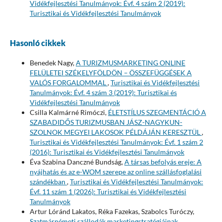
Vidékfejlesztési Tanulmányok: Évf. 4 szám 2 (2019):
Turisztikai és Vidékfejlesztési Tanulmányok
Hasonló cikkek
Benedek Nagy,
A TURIZMUSMARKETING ONLINE
FELÜLETEI SZÉKELYFÖLDÖN – ÖSSZEFÜGGÉSEK A
VALÓS FORGALOMMAL
,
Turisztikai és Vidékfejlesztési
Tanulmányok: Évf. 4 szám 3 (2019): Turisztikai és
Vidékfejlesztési Tanulmányok
Csilla Kalmárné Rimóczi,
ÉLETSTÍLUS SZEGMENTÁCIÓ A
SZABADIDŐS TURIZMUSBAN JÁSZ-NAGYKUN-
SZOLNOK MEGYEI LAKOSOK PÉLDÁJÁN KERESZTÜL
,
Turisztikai és Vidékfejlesztési Tanulmányok: Évf. 1 szám 2
(2016): Turisztikai és Vidékfejlesztési Tanulmányok
Éva Szabina Danczné Bundság,
A társas befolyás ereje: A
nyájhatás és az e-WOM szerepe az online szállásfoglalási
szándékban
,
Turisztikai és Vidékfejlesztési Tanulmányok:
Évf. 11 szám 1 (2026): Turisztikai és Vidékfejlesztési
Tanulmányok
Artur Lóránd Lakatos, Réka Fazekas, Szabolcs Turóczy,
Szatmárnémeti szállodák marketingstratégiáinak