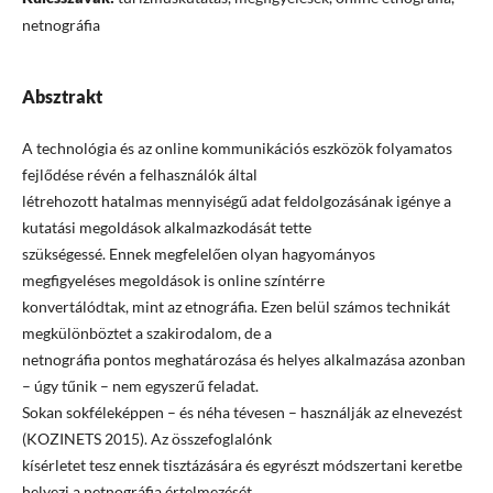
netnográfia
Absztrakt
A technológia és az online kommunikációs eszközök folyamatos
fejlődése révén a felhasználók által
létrehozott hatalmas mennyiségű adat feldolgozásának igénye a
kutatási megoldások alkalmazkodását tette
szükségessé. Ennek megfelelően olyan hagyományos
megfigyeléses megoldások is online színtérre
konvertálódtak, mint az etnográfia. Ezen belül számos technikát
megkülönböztet a szakirodalom, de a
netnográfia pontos meghatározása és helyes alkalmazása azonban
– úgy tűnik – nem egyszerű feladat.
Sokan sokféleképpen – és néha tévesen – használják az elnevezést
(KOZINETS 2015). Az összefoglalónk
kísérletet tesz ennek tisztázására és egyrészt módszertani keretbe
helyezi a netnográfia értelmezését,