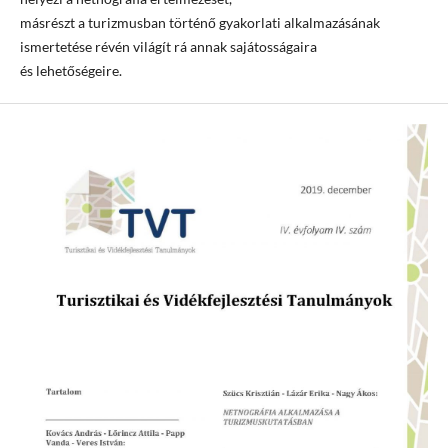
másrészt a turizmusban történő gyakorlati alkalmazásának
ismertetése révén világít rá annak sajátosságaira
és lehetőségeire.