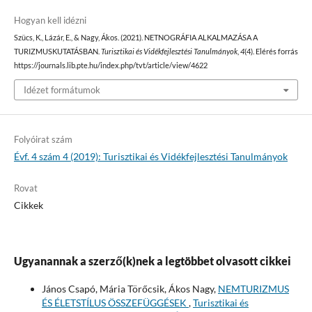
Hogyan kell idézni
Szücs, K., Lázár, E., & Nagy, Ákos. (2021). NETNOGRÁFIA ALKALMAZÁSA A
TURIZMUSKUTATÁSBAN.
Turisztikai és Vidékfejlesztési Tanulmányok
,
4
(4). Elérés forrás
https://journals.lib.pte.hu/index.php/tvt/article/view/4622
Idézet formátumok
Folyóirat szám
Évf. 4 szám 4 (2019): Turisztikai és Vidékfejlesztési Tanulmányok
Rovat
Cikkek
Ugyanannak a szerző(k)nek a legtöbbet olvasott cikkei
János Csapó, Mária Törőcsik, Ákos Nagy,
NEMTURIZMUS
ÉS ÉLETSTÍLUS ÖSSZEFÜGGÉSEK
,
Turisztikai és