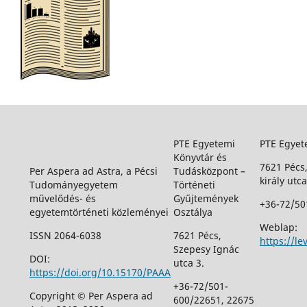
PTE Egyetemi
PTE Egyet
Könyvtár és
7621 Pécs
Per Aspera ad Astra, a Pécsi
Tudásközpont –
király utca
Tudományegyetem
Történeti
művelődés- és
Gyűjtemények
+36-72/50
egyetemtörténeti közleményei
Osztálya
Weblap:
ISSN 2064-6038
7621 Pécs,
https://le
Szepesy Ignác
DOI:
utca 3.
https://doi.org/10.15170/PAAA
+36-72/501-
Copyright © Per Aspera ad
600/22651, 22675