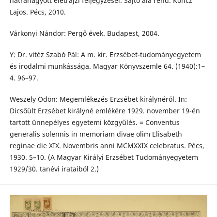
hátrahagyott életrajzi feljegyzései. Sajtó alá rend. Koncz
Lajos. Pécs, 2010.
Várkonyi Nándor: Pergő évek. Budapest, 2004.
Y: Dr. vitéz Szabó Pál: A m. kir. Erzsébet-tudományegyetem
és irodalmi munkássága. Magyar Könyvszemle 64. (1940):1–
4. 96–97.
Weszely Ödön: Megemlékezés Erzsébet királynéról. In:
Dicsőült Erzsébet királyné emlékére 1929. november 19-én
tartott ünnepélyes egyetemi közgyűlés. = Conventus
generalis solennis in memoriam divae olim Elisabeth
reginae die XIX. Novembris anni MCMXXIX celebratus. Pécs,
1930. 5–10. (A Magyar Királyi Erzsébet Tudományegyetem
1929/30. tanévi irataiból 2.)