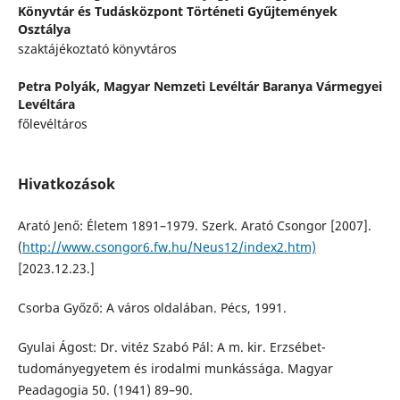
Könyvtár és Tudásközpont Történeti Gyűjtemények
Osztálya
szaktájékoztató könyvtáros
Petra Polyák,
Magyar Nemzeti Levéltár Baranya Vármegyei
Levéltára
főlevéltáros
Hivatkozások
Arató Jenő: Életem 1891–1979. Szerk. Arató Csongor [2007].
(
http://www.csongor6.fw.hu/Neus12/index2.htm)
[2023.12.23.]
Csorba Győző: A város oldalában. Pécs, 1991.
Gyulai Ágost: Dr. vitéz Szabó Pál: A m. kir. Erzsébet-
tudományegyetem és irodalmi munkássága. Magyar
Peadagogia 50. (1941) 89–90.