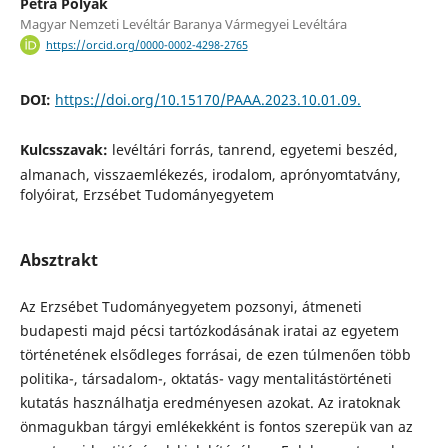
Petra Polyák
Magyar Nemzeti Levéltár Baranya Vármegyei Levéltára
https://orcid.org/0000-0002-4298-2765
DOI:
https://doi.org/10.15170/PAAA.2023.10.01.09.
Kulcsszavak:
levéltári forrás, tanrend, egyetemi beszéd,
almanach, visszaemlékezés, irodalom, aprónyomtatvány,
folyóirat, Erzsébet Tudományegyetem
Absztrakt
Az Erzsébet Tudományegyetem pozsonyi, átmeneti
budapesti majd pécsi tartózkodásának iratai az egyetem
történetének elsődleges forrásai, de ezen túlmenően több
politika-, társadalom-, oktatás- vagy mentalitástörténeti
kutatás használhatja eredményesen azokat. Az iratoknak
önmagukban tárgyi emlékekként is fontos szerepük van az