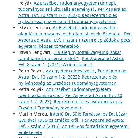
Polyák,
Az Erzsébet Tudományegyetem ünnepi,
tudományos és kulturális eseményei
,
Per Aspera ad
Astra: Évf. 10 szám 1-2 (2023): Reprezentáció és
nyilvánosság az Erzsébet Tudományegyetemen
István Lengvári,
Az Erzsébet Tudományegyetem
alapítása, a pozsonyi és budapesti évek története
,
Per
Aspera ad Astra: Évf. 1 szám 1 (2014): Epizódok a pécsi
egyetemi képzés történetéből
István Lengvári,
„Ha elég nyitottak vagyunk, sokat
tanulhatunk pácienseinktől.”
,
Per Aspera ad Astra:
Évf. 8 szám 1. (2021): A nőtörténet 2.
Petra Polyák,
Az egyetem elnevezése
,
Per Aspera ad
Astra: Évf. 10 szám 1-2 (2023): Reprezentáció és
nyilvánosság az Erzsébet Tudományegyetemen
Petra Polyák,
Az Erzsébet Tudományegyetem
identitáskonstrukciói
,
Per Aspera ad Astra: Évf. 10
szám 1-2 (2023): Reprezentáció és nyilvánosság az
Erzsébet Tudományegyetemen
Martin Méreg,
Interjú Dr. Süle Tamással és Dr. Lázár
Gyulával 1956-os emlékeikről
,
Per Aspera ad Astra:
Évf. 3 szám 2 (2016): Az 1956-os forradalom egyetemi
emlékezete