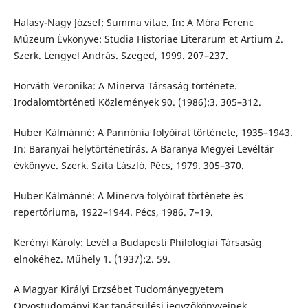
Halasy-Nagy József: Summa vitae. In: A Móra Ferenc
Múzeum Évkönyve: Studia Historiae Literarum et Artium 2.
Szerk. Lengyel András. Szeged, 1999. 207–237.
Horváth Veronika: A Minerva Társaság története.
Irodalomtörténeti Közlemények 90. (1986):3. 305–312.
Huber Kálmánné: A Pannónia folyóirat története, 1935–1943.
In: Baranyai helytörténetírás. A Baranya Megyei Levéltár
évkönyve. Szerk. Szita László. Pécs, 1979. 305–370.
Huber Kálmánné: A Minerva folyóirat története és
repertóriuma, 1922–1944. Pécs, 1986. 7–19.
Kerényi Károly: Levél a Budapesti Philologiai Társaság
elnökéhez. Műhely 1. (1937):2. 59.
A Magyar Királyi Erzsébet Tudományegyetem
Orvostudományi Kar tanácsülési jegyzőkönyveinek