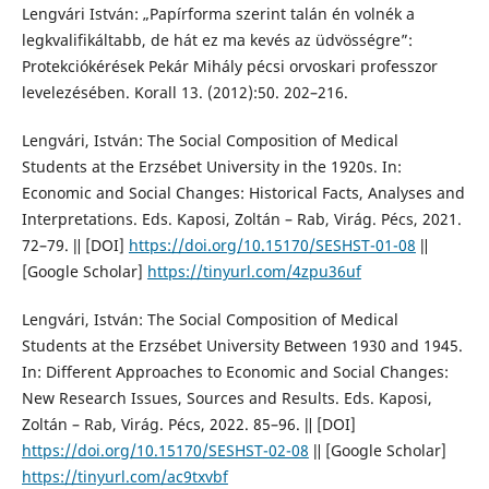
Lengvári István: „Papírforma szerint talán én volnék a
legkvalifikáltabb, de hát ez ma kevés az üdvösségre”:
Protekciókérések Pekár Mihály pécsi orvoskari professzor
levelezésében. Korall 13. (2012):50. 202–216.
Lengvári, István: The Social Composition of Medical
Students at the Erzsébet University in the 1920s. In:
Economic and Social Changes: Historical Facts, Analyses and
Interpretations. Eds. Kaposi, Zoltán – Rab, Virág. Pécs, 2021.
72–79. ǁ [DOI]
https://doi.org/10.15170/SESHST-01-08
ǁ
[Google Scholar]
https://tinyurl.com/4zpu36uf
Lengvári, István: The Social Composition of Medical
Students at the Erzsébet University Between 1930 and 1945.
In: Different Approaches to Economic and Social Changes:
New Research Issues, Sources and Results. Eds. Kaposi,
Zoltán – Rab, Virág. Pécs, 2022. 85–96. ǁ [DOI]
https://doi.org/10.15170/SESHST-02-08
ǁ [Google Scholar]
https://tinyurl.com/ac9txvbf