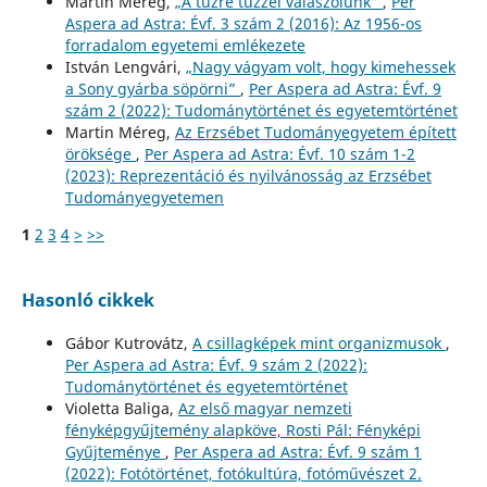
Martin Méreg,
„A tűzre tűzzel válaszolunk”
,
Per
Aspera ad Astra: Évf. 3 szám 2 (2016): Az 1956-os
forradalom egyetemi emlékezete
István Lengvári,
„Nagy vágyam volt, hogy kimehessek
a Sony gyárba söpörni”
,
Per Aspera ad Astra: Évf. 9
szám 2 (2022): Tudománytörténet és egyetemtörténet
Martin Méreg,
Az Erzsébet Tudományegyetem épített
öröksége
,
Per Aspera ad Astra: Évf. 10 szám 1-2
(2023): Reprezentáció és nyilvánosság az Erzsébet
Tudományegyetemen
1
2
3
4
>
>>
Hasonló cikkek
Gábor Kutrovátz,
A csillagképek mint organizmusok
,
Per Aspera ad Astra: Évf. 9 szám 2 (2022):
Tudománytörténet és egyetemtörténet
Violetta Baliga,
Az első magyar nemzeti
fényképgyűjtemény alapköve, Rosti Pál: Fényképi
Gyűjteménye
,
Per Aspera ad Astra: Évf. 9 szám 1
(2022): Fotótörténet, fotókultúra, fotóművészet 2.