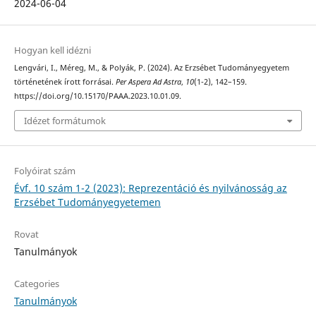
2024-06-04
Hogyan kell idézni
Lengvári, I., Méreg, M., & Polyák, P. (2024). Az Erzsébet Tudományegyetem
történetének írott forrásai.
Per Aspera Ad Astra
,
10
(1-2), 142–159.
https://doi.org/10.15170/PAAA.2023.10.01.09.
Idézet formátumok
Folyóirat szám
Évf. 10 szám 1-2 (2023): Reprezentáció és nyilvánosság az
Erzsébet Tudományegyetemen
Rovat
Tanulmányok
Categories
Tanulmányok