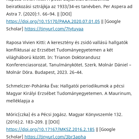
beiratkozási sztrájkja az 1933/34-es tanévben. Per Aspera ad
Astra 7. (2020):1. 66–94. ǁ [DOI]
https://doi.org/10.15170/PAAA.2020.07.01.05
ǁ [Google
Scholar]
https://tinyurl.com/7tytuyaa
Raposa Vivien Kitti: A keresztény és zsidó vallású hallgatók
konfliktusai az Erzsébet Tudományegyetemen a két
világháború között. In: Trianon Doktorandusz
Konferenciasorozat. Tanulmánykötet. Szerk. Molnár Dániel –
Molnár Dóra. Budapest, 2023. 26–44.
Schmelczer-Pohánka Éva: Hallgatói periodikumok a pécsi
Magyar Királyi Erzsébet Tudományegyetemen. A Maurinum,
melléklapja a
Móric(czka) és a Pécsi Jogász. Magyar Könyvszemle 132.
(2016):2. 183–209. ǁ [DOI]
https://doi.org/10.17167/MKSZ.2016.2.185
ǁ [Google
Scholar]
https://tinyurl.com/3br3apha