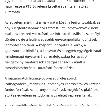
egyetem identitásának kialakításában. E dokumentumok
nagy része a PTE Egyetemi Levéltárában található és
kutatható.
Az egyetem mint intézmény iratai közül a legfontosabbak az
egyik legfontosabbak a vezetőtestületi jegyzőkönyvek: nem
csak a szervezeti változások, az infrastrukturális és személyi
döntések, de a leglényegesebb egyetempolitikai döntések
legfontosabb tárai. A központi igazgatás, a karok, a
Quaestura, a klinikák, a könyvtár és az egyéb egységek iratai
mindennapi egyetemi élet részletgazdag forrásai. A
hallgatói nyilvántartások adatgazdagságuk miatt a
társadalomtörténeti kutatások fontos bázisai.
A magániratok legnagyobbrészt professzorok
irathagyatékai, melyek a tudományos kapcsolatok és közélet
fontos forrásai. Az aprónyomtatványok meghívók, plakátok,
stb.) az egyetemi és tudományos életet reprezentálják.
A visszaemlékezések, interjúk és szépirodalmi művek – bár