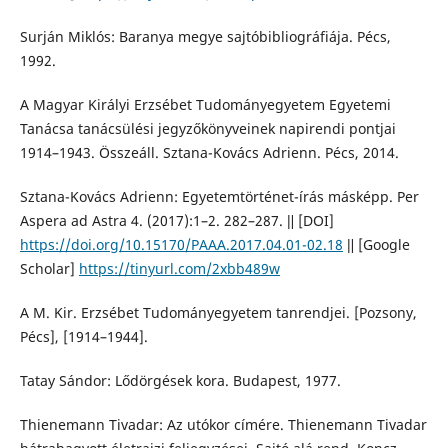
Surján Miklós: Baranya megye sajtóbibliográfiája. Pécs,
1992.
A Magyar Királyi Erzsébet Tudományegyetem Egyetemi
Tanácsa tanácsülési jegyzőkönyveinek napirendi pontjai
1914–1943. Összeáll. Sztana-Kovács Adrienn. Pécs, 2014.
Sztana-Kovács Adrienn: Egyetemtörténet-írás másképp. Per
Aspera ad Astra 4. (2017):1–2. 282–287. ǁ [DOI]
https://doi.org/10.15170/PAAA.2017.04.01-02.18
ǁ [Google
Scholar]
https://tinyurl.com/2xbb489w
A M. Kir. Erzsébet Tudományegyetem tanrendjei. [Pozsony,
Pécs], [1914–1944].
Tatay Sándor: Lődörgések kora. Budapest, 1977.
Thienemann Tivadar: Az utókor címére. Thienemann Tivadar