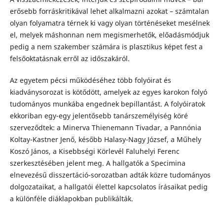
erősebb forráskritikával lehet alkalmazni azokat – számtalan
olyan folyamatra térnek ki vagy olyan történéseket mesélnek
el, melyek máshonnan nem megismerhetők, előadásmódjuk
pedig a nem szakember számára is plasztikus képet fest a
felsőoktatásnak erről az időszakáról.
Az egyetem pécsi működéséhez több folyóirat és
kiadványsorozat is kötődött, amelyek az egyes karokon folyó
tudományos munkába engednek bepillantást. A folyóiratok
ekkoriban egy-egy jelentősebb tanárszemélyiség köré
szerveződtek: a Minerva Thienemann Tivadar, a Pannónia
Koltay-Kastner Jenő, később Halasy-Nagy József, a Műhely
Koszó János, a Kisebbségi Körlevél Faluhelyi Ferenc
szerkesztésében jelent meg. A hallgatók a Specimina
elnevezésű disszertáció-sorozatban adták közre tudományos
dolgozataikat, a hallgatói élettel kapcsolatos írásaikat pedig
a különféle diáklapokban publikálták.