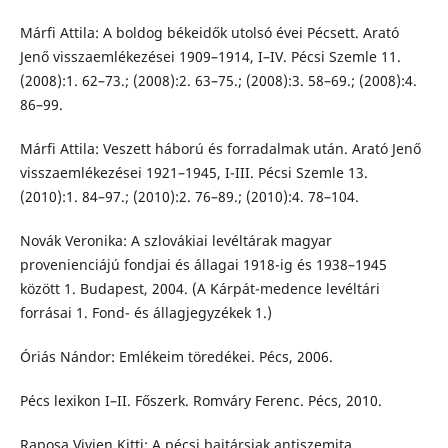
Márfi Attila: A boldog békeidők utolsó évei Pécsett. Arató
Jenő visszaemlékezései 1909–1914, I–IV. Pécsi Szemle 11.
(2008):1. 62–73.; (2008):2. 63–75.; (2008):3. 58–69.; (2008):4.
86–99.
Márfi Attila: Veszett háború és forradalmak után. Arató Jenő
visszaemlékezései 1921–1945, I-III. Pécsi Szemle 13.
(2010):1. 84–97.; (2010):2. 76–89.; (2010):4. 78–104.
Novák Veronika: A szlovákiai levéltárak magyar
provenienciájú fondjai és állagai 1918-ig és 1938–1945
között 1. Budapest, 2004. (A Kárpát-medence levéltári
forrásai 1. Fond- és állagjegyzékek 1.)
Óriás Nándor: Emlékeim töredékei. Pécs, 2006.
Pécs lexikon I–II. Főszerk. Romváry Ferenc. Pécs, 2010.
Raposa Vivien Kitti: A pécsi bajtársiak antiszemita