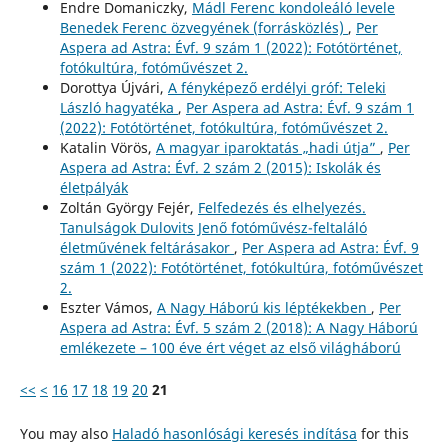
Endre Domaniczky,
Mádl Ferenc kondoleáló levele
Benedek Ferenc özvegyének (forrásközlés)
,
Per
Aspera ad Astra: Évf. 9 szám 1 (2022): Fotótörténet,
fotókultúra, fotóművészet 2.
Dorottya Újvári,
A fényképező erdélyi gróf: Teleki
László hagyatéka
,
Per Aspera ad Astra: Évf. 9 szám 1
(2022): Fotótörténet, fotókultúra, fotóművészet 2.
Katalin Vörös,
A magyar iparoktatás „hadi útja”
,
Per
Aspera ad Astra: Évf. 2 szám 2 (2015): Iskolák és
életpályák
Zoltán György Fejér,
Felfedezés és elhelyezés.
Tanulságok Dulovits Jenő fotóművész-feltaláló
életművének feltárásakor
,
Per Aspera ad Astra: Évf. 9
szám 1 (2022): Fotótörténet, fotókultúra, fotóművészet
2.
Eszter Vámos,
A Nagy Háború kis léptékekben
,
Per
Aspera ad Astra: Évf. 5 szám 2 (2018): A Nagy Háború
emlékezete – 100 éve ért véget az első világháború
<<
<
16
17
18
19
20
21
You may also
Haladó hasonlósági keresés indítása
for this