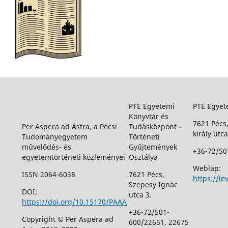
PTE Egyetemi
PTE Egyet
Könyvtár és
7621 Pécs
Per Aspera ad Astra, a Pécsi
Tudásközpont –
király utca
Tudományegyetem
Történeti
művelődés- és
Gyűjtemények
+36-72/50
egyetemtörténeti közleményei
Osztálya
Weblap:
ISSN 2064-6038
7621 Pécs,
https://le
Szepesy Ignác
DOI:
utca 3.
https://doi.org/10.15170/PAAA
+36-72/501-
Copyright © Per Aspera ad
600/22651, 22675