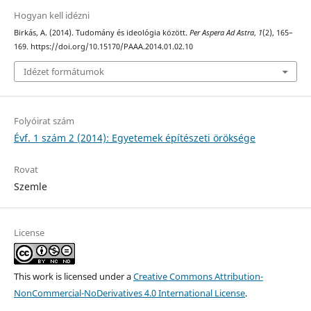
Hogyan kell idézni
Birkás, A. (2014). Tudomány és ideológia között.
Per Aspera Ad Astra
,
1
(2), 165–
169. https://doi.org/10.15170/PAAA.2014.01.02.10
Idézet formátumok
Folyóirat szám
Évf. 1 szám 2 (2014): Egyetemek építészeti öröksége
Rovat
Szemle
License
This work is licensed under a
Creative Commons Attribution-
NonCommercial-NoDerivatives 4.0 International License
.