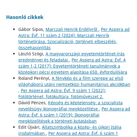
Hasonló cikkek
Gábor Sipos,
Marczali Henrik Erdélyről
,
Per Aspera ad
Astra: Évf. 11 szám 2 (2024): Marczali Henrik
történetírása. Szocializáció, történeti elbeszélés,
összehasonlítás
László Szögi,
A magyarországi egyetemtörténet-írás
eredményei és feladatai
,
Per Aspera ad Astra: Évf. 4
szám 1-2 (2017): Egyetemtörténeti tanulmányok a
középkori pécsi egyetem alapítása 650. évfordulójára
Roland Perényi,
A fénykép és a film szerepe az első
világháború utáni nemzetközi humanitárius akciókban
,
Per Aspera ad Astra: Évf. 9 szám 1 (2022):
Fotótörténet, fotókultúra, fotóművészet 2.
Dávid Pénzes,
Képség és képtelenség: a szocialista
nevelésügy ikonográfiai megközelítése
,
Per Aspera ad
Astra: Évf. 6 szám 1 (2019): Ikonográfiai
megközelítések a történeti kutatásban
Edit Újvári,
Állatszimbolika a közép- és újkori Itália
irodalmában
,
Per Aspera ad Astra: Évf. 6 szám 1