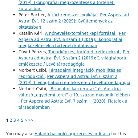
(2019): Ikonográfiai megközelítések a történeti
kutatásban
Péter Bacher,
A zárt rendszer logikája
,
Per Aspera ad
Astra: Évf. 12 szám 2 (2025): Gyűjtemények az
oktatásban
Katalin Kéri,
A nőnevelés-történet képi forrásai
,
Per
Aspera ad Astra: Évf. 6 szám 1 (2019): Ikonográfiai
megközelítések a történeti kutatásban
Dávid Pénzes,
Tanárképzés, történeti reflexiókkal
,
Per
Aspera ad Astra: Évf. 6 szám 2 (2019): I. világháború
emlékezete / Levéltárpedagógia
Norbert Csibi,
Társadalmi integráció, mobilitás és
reprodukció
,
Per Aspera ad Astra: Évf. 6 szám 2
(2019): I. világháború emlékezete / Levéltárpedagógia
Norbert Csibi,
„Birodalmi karrierutak” és Ausztria
változó „egyetemi terei” a 19. század második felében
,
Per Aspera ad Astra: Évf. 7 szám 1 (2020): Fiatalok a
társadalomban
1
2
3
4
5
>
>>
You may also
Haladó hasonlósági keresés indítása
for this