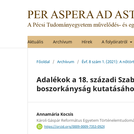
Aktuális
Archívum
Hírek
A folyóiratról
Főoldal
/
Archívum
/
Évf. 8 szám 1. (2021): A nőtör
Adalékok a 18. századi Sza
boszorkányság kutatásáho
Annamária Kocsis
Károli Gáspár Református Egyetem Történelemtudomán
https://orcid.org/0009-0009-7353-092X