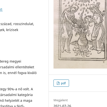
01
század, rosszindulat,
ek, krízisek
 Bereg megyei
rsadalmi ellentéteket
 is, ennél fogva kiváló
pdf
egy 90%-a nő volt. A
társadalmi kategória
Megjelent
a nő helyzetét a maga
2021-07-26
ordítva a férfi-