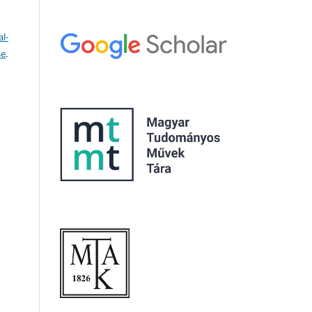
l-
se
.