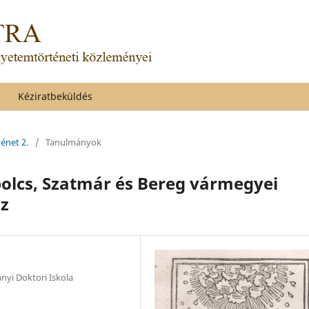
Kéziratbeküldés
ténet 2.
/
Tanulmányok
bolcs, Szatmár és Bereg vármegyei
z
yi Doktori Iskola