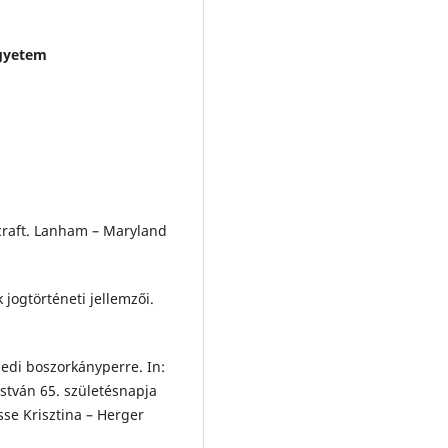
Egyetem
chcraft. Lanham – Maryland
jogtörténeti jellemzői.
gedi boszorkányperre. In:
István 65. születésnapja
sse Krisztina – Herger