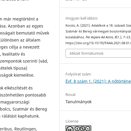
Hogyan kell idézni
án már megtörtént a
lása. Azonban az egyes
Kocsis, A. (2021). Adalékok a 18. századi Sz
Szatmár és Bereg vármegyei boszorkánys
átosságait bemutató művek
kutatásához.
Per Aspera Ad Astra
,
8
(1.), 7–23
Különösen az általam
https://doi.org/10.15170/PAAA.2021.08.01.
ges célja a nevezett
Idézet formátumok
kvalitatív és
zempontok szerinti (vád,
ételek típusa)
Folyóirat szám
tosságok kiemelése.
Évf. 8 szám 1. (2021): A nőtörténe
k elkészítését és
Rovat
köszönhetően pontosabb
Tanulmányok
 magyarországi
zabolcs, Szatmár és Bereg
s rálátást kaphatunk.
License
ieribus. Reutlingen,