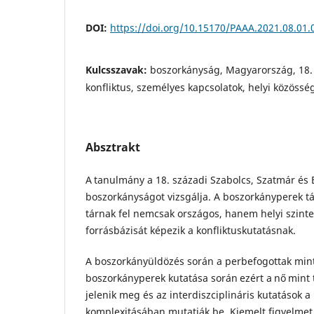
DOI:
https://doi.org/10.15170/PAAA.2021.08.01.
Kulcsszavak:
boszorkányság, Magyarország, 18. 
konfliktus, személyes kapcsolatok, helyi közösség
Absztrakt
A tanulmány a 18. századi Szabolcs, Szatmár és
boszorkányságot vizsgálja. A boszorkányperek tá
tárnak fel nemcsak országos, hanem helyi szinten
forrásbázisát képezik a konfliktuskutatásnak.
A boszorkányüldözés során a perbefogottak mint
boszorkányperek kutatása során ezért a nő mint 
jelenik meg és az interdiszciplináris kutatások 
komplexitásában mutatják be. Kiemelt figyelmet f