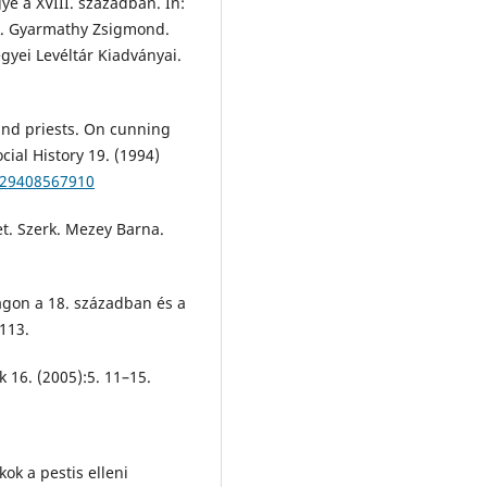
e a XVIII. században. In:
rk. Gyarmathy Zsigmond.
gyei Levéltár Kiadványai.
and priests. On cunning
cial History 19. (1994)
029408567910
t. Szerk. Mezey Barna.
ágon a 18. században és a
–113.
 16. (2005):5. 11–15.
ok a pestis elleni