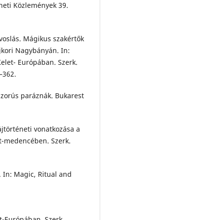
neti Közlemények 39.
rvoslás. Mágikus szakértők
jkori Nagybányán. In:
elet- Európában. Szerk.
–362.
szorús paráznák. Bukarest
ájtörténeti vonatkozása a
át-medencében. Szerk.
. In: Magic, Ritual and
t-Európában. Szerk.