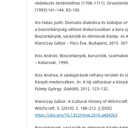
védekezés történetéhez (1708–1711). Orvostörté
(1993):141–144. 83–105.
Kis-Halas Judit: Divinatio diabolica és bűbájos o
a boszorkányság változó diskurzusában a kora ú
Boszorkányok, varázslók és démonok Közép- és K
Klaniczay Gábor – Pócs Éva. Budapest, 2015. 307
Kiss András: Boszorkányok, kuruzslók, szalmako
– Kolozsvár, 1999.
Kiss Andrea: A sáskajárások néhány területi és t
Kárpát-medencében. In: A táj változásai a Kárp
Füleky György. Gödöllő, 2012. 123–132.
Klaniczay Gábor: A Cultural History of Witchcraft
Witchcraft. 5. (2010): 2. 188–212. ǁ [DOI]
https://doi.org/10.1353/mrw.2010.a404363
Boszorkányok, varázslók és démonok Közép-Kele