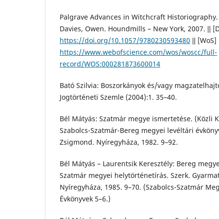
Palgrave Advances in Witchcraft Historiography. 
Davies, Owen. Houndmills – New York, 2007. ǁ [
https://doi.org/10.1057/9780230593480
ǁ [WoS]
https://www.webofscience.com/wos/woscc/full-
record/WOS:000281873600014
Bató Szilvia: Boszorkányok és/vagy magzatelhajtó
Jogtörténeti Szemle (2004):1. 35–40.
Bél Mátyás: Szatmár megye ismertetése. (Közli K
Szabolcs-Szatmár-Bereg megyei levéltári évköny
Zsigmond. Nyíregyháza, 1982. 9–92.
Bél Mátyás – Laurentsik Keresztély: Bereg megye 
Szatmár megyei helytörténetírás. Szerk. Gyarm
Nyíregyháza, 1985. 9–70. (Szabolcs-Szatmár Megy
Évkönyvek 5–6.)