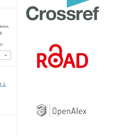
abolcs,
ág
.
01
t 2.