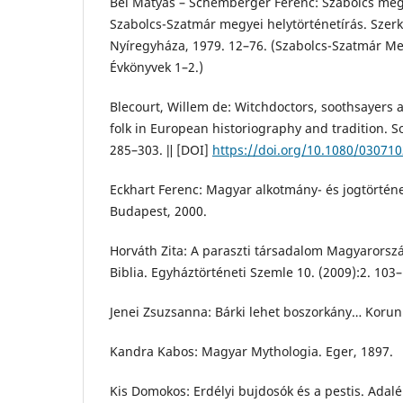
Bél Mátyás – Schemberger Ferenc: Szabolcs megy
Szabolcs-Szatmár megyei helytörténetírás. Sze
Nyíregyháza, 1979. 12–76. (Szabolcs-Szatmár Me
Évkönyvek 1–2.)
Blecourt, Willem de: Witchdoctors, soothsayers 
folk in European historiography and tradition. So
285–303. ǁ [DOI]
https://doi.org/10.1080/03071
Eckhart Ferenc: Magyar alkotmány- és jogtörténe
Budapest, 2000.
Horváth Zita: A paraszti társadalom Magyarorsz
Biblia. Egyháztörténeti Szemle 10. (2009):2. 103
Jenei Zsuzsanna: Bárki lehet boszorkány… Korunk
Kandra Kabos: Magyar Mythologia. Eger, 1897.
Kis Domokos: Erdélyi bujdosók és a pestis. Adalék