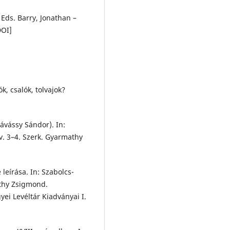
Eds. Barry, Jonathan –
DOI]
k, csalók, tolvajok?
ávássy Sándor). In:
v. 3–4. Szerk. Gyarmathy
leírása. In: Szabolcs-
athy Zsigmond.
ei Levéltár Kiadványai I.