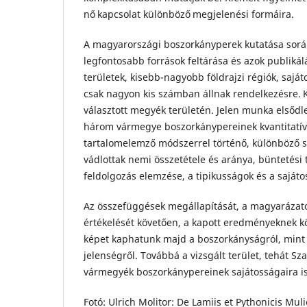
nő kapcsolat különböző megjelenési formáira.
A magyarországi boszorkányperek kutatása sor
legfontosabb források feltárása és azok publiká
területek, kisebb-nagyobb földrajzi régiók, saj
csak nagyon kis számban állnak rendelkezésre. 
választott megyék területén. Jelen munka elsődle
három vármegye boszorkánypereinek kvantitatív, 
tartalomelemző módszerrel történő, különböző s
vádlottak nemi összetétele és aránya, büntetési t
feldolgozás elemzése, a tipikusságok és a sajá
Az összefüggések megállapítását, a magyarázato
értékelését követően, a kapott eredményeknek 
képet kaphatunk majd a boszorkányságról, mint
jelenségről. Továbbá a vizsgált terület, tehát S
vármegyék boszorkánypereinek sajátosságaira i
Fotó: Ulrich Molitor: De Lamiis et Pythonicis Mul