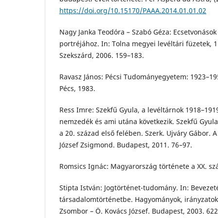
https://doi.org/10.15170/PAAA.2014.01.01.02
Nagy Janka Teodóra – Szabó Géza: Ecsetvonások
portréjához. In: Tolna megyei levéltári füzetek, 
Szekszárd, 2006. 159–183.
Ravasz János: Pécsi Tudományegyetem: 1923–1950.
Pécs, 1983.
Ress Imre: Szekfű Gyula, a levéltárnok 1918–191
nemzedék és ami utána következik. Szekfű Gyula
a 20. század első felében. Szerk. Ujváry Gábor. 
József Zsigmond. Budapest, 2011. 76–97.
Romsics Ignác: Magyarország története a XX. sz
Stipta István: Jogtörténet-tudomány. In: Bevezet
társadalomtörténetbe. Hagyományok, irányzatok
Zsombor – Ö. Kovács József. Budapest, 2003. 62