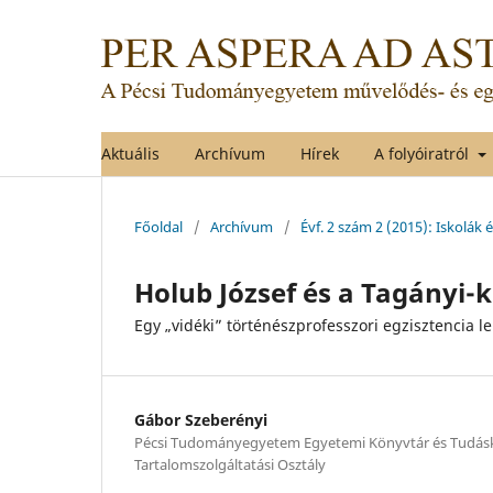
Aktuális
Archívum
Hírek
A folyóiratról
Főoldal
/
Archívum
/
Évf. 2 szám 2 (2015): Iskolák 
Holub József és a Tagányi-
Egy „vidéki” történészprofesszori egzisztencia le
Gábor Szeberényi
Pécsi Tudományegyetem Egyetemi Könyvtár és Tudáskö
Tartalomszolgáltatási Osztály