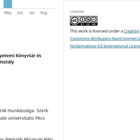
License
This work is licensed under a
Creative
Commons Attribution-NonCommercia
NoDerivatives 4.0 International Licen
etemi Könyvtár és
Osztály
zorok munkássága. Szerk.
ate universitatis Pécs
yar Nemzeti Múzeum élén