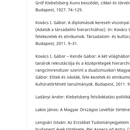
Gróf Klebelsberg Kuno beszédei, cikkei és törvén
Budapest, 1927. 74–129.
Kovács I. Gábor: A diplomások kereseti viszonyai
(Adatok a társadalmi hierarchiához). In: Kovács I.
felekezetek és etnikumok. Társadalom- és kultúr
Budapest, 2011. 9–31.
Kovács I. Gábor – Kende Gábor: A két világhábor
tanárok rekrutációja és a középrétegek hierarchi
rangcímrendszer szerint a dualizmuskori Magyar
Gábor: Elitek és iskolák, fele-kezetek és etnikum
kultúratörténeti tanulmányok. Budapest, 2011. 
Ladányi Andor: Klebelsberg felsőoktatási politik
Lakos János: A Magyar Országos Levéltár történe
Lengvári István: Az Erzsébet Tudományegyetem a
budapesti évek története. Per Aspera ad Astra, (