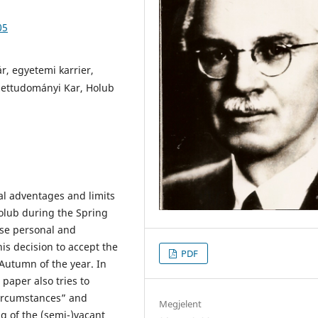
05
r, egyetemi karrier,
zettudományi Kar, Holub
al adventages and limits
Holub during the Spring
ose personal and
his decision to accept the
PDF
 Autumn of the year. In
paper also tries to
 circumstances” and
Megjelent
ng of the (semi-)vacant