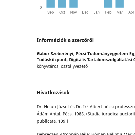
Információk a szerzőről
Gábor Szeberényi,
Pécsi Tudományegyetem Egy
Tudásközpont, Digitális Tartalomszolgáltatási 
könyvtáros, osztályvezető
Hivatkozások
Dr. Holub József és Dr. Irk Albert pécsi profess
Ádám Antal. Pécs, 1986. (Studia iuradica auctorit
publicata, 109.)
Debreczeni-Droppán Béla: Hóman Bálint a Mag