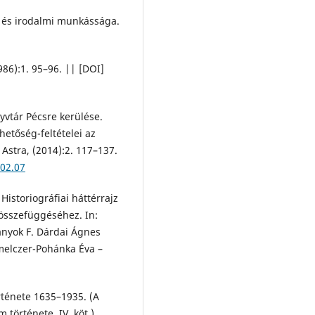
 és irodalmi munkássága.
986):1. 95–96. || [DOI]
yvtár Pécsre kerülése.
hetőség-feltételei az
 Astra, (2014):2. 117–137.
.02.07
Historiográfiai háttérrajz
 összefüggéséhez. In:
ányok F. Dárdai Ágnes
hmelczer-Pohánka Éva –
rténete 1635–1935. (A
története. IV. köt.)