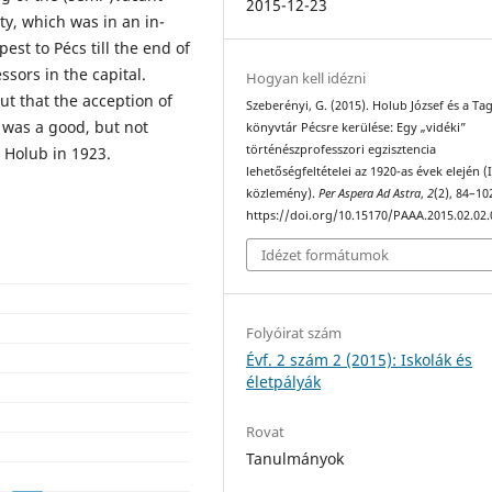
2015-12-23
ty, which was in an in-
st to Pécs till the end of
ssors in the capital.
Hogyan kell idézni
ut that the acception of
Szeberényi, G. (2015). Holub József és a Ta
y was a good, but not
könyvtár Pécsre kerülése: Egy „vidéki”
történészprofesszori egzisztencia
r Holub in 1923.
lehetőségfeltételei az 1920-as évek elején (I
közlemény).
Per Aspera Ad Astra
,
2
(2), 84–10
https://doi.org/10.15170/PAAA.2015.02.02.
Idézet formátumok
Folyóirat szám
Évf. 2 szám 2 (2015): Iskolák és
életpályák
Rovat
Tanulmányok