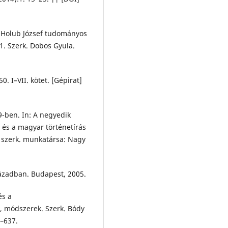
 Holub József tudományos
11. Szerk. Dobos Gyula.
 I–VII. kötet. [Gépirat]
9-ben. In: A negyedik
 és a magyar történetírás
A szerk. munkatársa: Nagy
ázadban. Budapest, 2005.
és a
, módszerek. Szerk. Bódy
2–637.