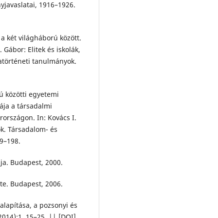
yjavaslatai, 1916–1926.
 a két világháború között.
 Gábor: Elitek és iskolák,
atörténeti tanulmányok.
ú közötti egyetemi
ája a társadalmi
országon. In: Kovács I.
ok. Társadalom- és
99–198.
ája. Budapest, 2000.
te. Budapest, 2006.
lapítása, a pozsonyi és
2014):1. 15–25. || [DOI]