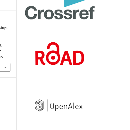
gányi-
I.
2.
05