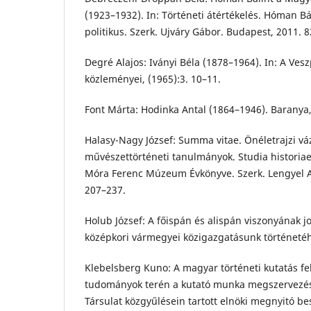
(1923–1932). In: Történeti átértékelés. Hóman Bál
politikus. Szerk. Ujváry Gábor. Budapest, 2011. 8
Degré Alajos: Iványi Béla (1878–1964). In: A 
közleményei, (1965):3. 10–11.
Font Márta: Hodinka Antal (1864–1946). Baranya,
Halasy-Nagy József: Summa vitae. Önéletrajzi váz
művészettörténeti tanulmányok. Studia historiae 
Móra Ferenc Múzeum Évkönyve. Szerk. Lengyel A
207–237.
Holub József: A főispán és alispán viszonyának j
középkori vármegyei közigazgatásunk történetéh
Klebelsberg Kuno: A magyar történeti kutatás fel
tudományok terén a kutató munka megszervezés
Társulat közgyűlésein tartott elnöki megnyitó be