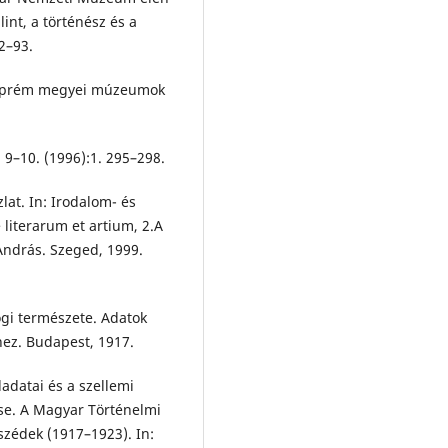
int, a történész és a
2–93.
Veszprém megyei múzeumok
 9–10. (1996):1. 295–298.
lat. In: Irodalom- és
literarum et artium, 2.A
ndrás. Szeged, 1999.
ogi természete. Adatok
ez. Budapest, 1917.
adatai és a szellemi
e. A Magyar Történelmi
szédek (1917–1923). In: