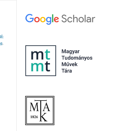
l-
se
.