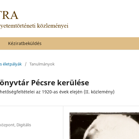
Kéziratbeküldés
és életpályák
/
Tanulmányok
könyvtár Pécsre kerülése
hetőségfeltételei az 1920-as évek elején (II. közlemény)
zpont, Digitális