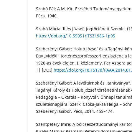
Szabó Pál: A M. Kir. Erzsébet Tudományegyetem
Pécs, 1940.
Szabó Mária: Illés József. Jogtörténeti Szemle, (1
https://doi.org/10.55051/JTSZ1986-1p95
Szeberényi Gábor: Holub József és a Tagányi-kön
Egy „vidéki” történészprofesszori egzisztencia le
1920-as évek elején. I. közlemény. Per Aspera ad
|| [DOI]
https://doi.org/10.15170/PAAA.2014.01
Szeberényi Gábor: A levéltárnok és „tanítványa”. 
Tagányi Károly és Holub József történetírásának
Pedagógia – Oktatás – Könyvtár. Ünnepi tanulm
születésnapjára. Szerk. Csóka-Jaksa Helga – Sc
Szeberényi Gábor. Pécs, 2014. 455–474.
Szentpétery Imre: A bölcsészettudományi kar tö
Királyi Magyar Pázmány Péter-tudomány-egyetem 