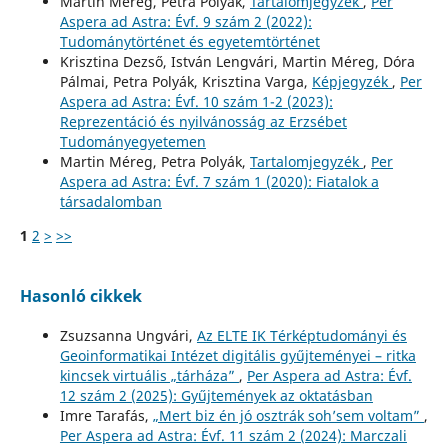
Martin Méreg, Petra Polyák,
Tartalomjegyzék
,
Per
Aspera ad Astra: Évf. 9 szám 2 (2022):
Tudománytörténet és egyetemtörténet
Krisztina Dezső, István Lengvári, Martin Méreg, Dóra
Pálmai, Petra Polyák, Krisztina Varga,
Képjegyzék
,
Per
Aspera ad Astra: Évf. 10 szám 1-2 (2023):
Reprezentáció és nyilvánosság az Erzsébet
Tudományegyetemen
Martin Méreg, Petra Polyák,
Tartalomjegyzék
,
Per
Aspera ad Astra: Évf. 7 szám 1 (2020): Fiatalok a
társadalomban
1
2
>
>>
Hasonló cikkek
Zsuzsanna Ungvári,
Az ELTE IK Térképtudományi és
Geoinformatikai Intézet digitális gyűjteményei – ritka
kincsek virtuális „tárháza”
,
Per Aspera ad Astra: Évf.
12 szám 2 (2025): Gyűjtemények az oktatásban
Imre Tarafás,
„Mert biz én jó osztrák soh’sem voltam”
,
Per Aspera ad Astra: Évf. 11 szám 2 (2024): Marczali