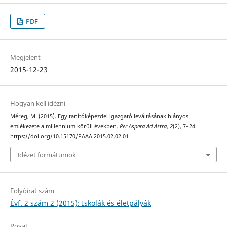
PDF
Megjelent
2015-12-23
Hogyan kell idézni
Méreg, M. (2015). Egy tanítóképezdei igazgató leváltásának hiányos
emlékezete a millennium körüli években.
Per Aspera Ad Astra
,
2
(2), 7–24.
https://doi.org/10.15170/PAAA.2015.02.02.01
Idézet formátumok
Folyóirat szám
Évf. 2 szám 2 (2015): Iskolák és életpályák
Rovat