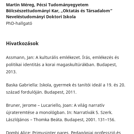
Martin Méreg,
Pécsi Tudományegyetem
Bölcsészettudományi Kar, „Oktatás és Társadalom”
Neveléstudományi Doktori Iskola
PhD-hallgató
Hivatkozások
Assmann, Jan: A kulturális emlékezet. Írás, emlékezés és
politikai identitás a korai magaskultúrákban. Budapest,
2013.
Baska Gabriella: Iskola, gyermek és tanítói ideál a 19. és 20.
század fordulóján. Budapest, 2011.
Bruner, Jerome – Lucariello, Joan: A világ narratív
újrateremtése a monológban. In: Narratívák 5. Szerk.
LászlóJános – Thomka Beáta. Budapest, 2001. 131–156.
Dombi Alice: Primusinter pares. Pedagógiai professzió és