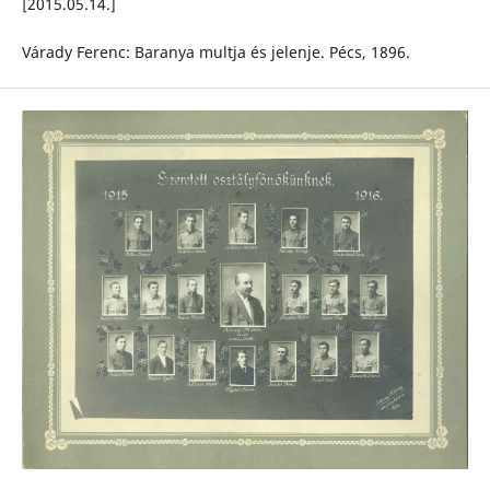
[2015.05.14.]
Várady Ferenc: Baranya multja és jelenje. Pécs, 1896.