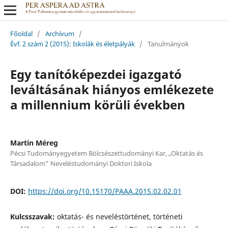
Főoldal
/
Archívum
/
Évf. 2 szám 2 (2015): Iskolák és életpályák
/
Tanulmányok
Egy tanítóképezdei igazgató
leváltásának hiányos emlékezete
a millennium körüli években
Martin Méreg
Pécsi Tudományegyetem Bölcsészettudományi Kar, „Oktatás és
Társadalom” Neveléstudományi Doktori Iskola
DOI:
https://doi.org/10.15170/PAAA.2015.02.02.01
Kulcsszavak:
oktatás- és neveléstörténet, történeti