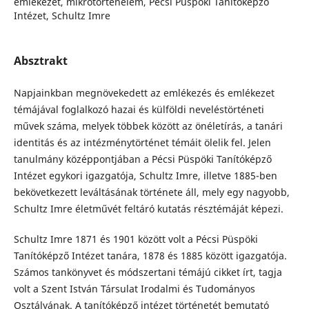
emlékezet, mikrotörténelem, Pécsi Püspöki Tanítóképző
Intézet, Schultz Imre
Absztrakt
Napjainkban megnövekedett az emlékezés és emlékezet
témájával foglalkozó hazai és külföldi neveléstörténeti
művek száma, melyek többek között az önéletírás, a tanári
identitás és az intézménytörténet témáit ölelik fel. Jelen
tanulmány középpontjában a Pécsi Püspöki Tanítóképző
Intézet egykori igazgatója, Schultz Imre, illetve 1885-ben
bekövetkezett leváltásának története áll, mely egy nagyobb,
Schultz Imre életművét feltáró kutatás résztémáját képezi.
Schultz Imre 1871 és 1901 között volt a Pécsi Püspöki
Tanítóképző Intézet tanára, 1878 és 1885 között igazgatója.
Számos tankönyvet és módszertani témájú cikket írt, tagja
volt a Szent István Társulat Irodalmi és Tudományos
Osztályának. A tanítóképző intézet történetét bemutató