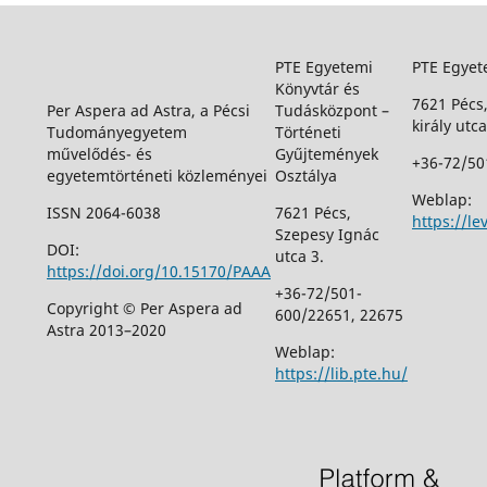
PTE Egyetemi
PTE Egyet
Könyvtár és
7621 Pécs
Per Aspera ad Astra, a Pécsi
Tudásközpont –
király utca
Tudományegyetem
Történeti
művelődés- és
Gyűjtemények
+36-72/50
egyetemtörténeti közleményei
Osztálya
Weblap:
ISSN 2064-6038
7621 Pécs,
https://le
Szepesy Ignác
DOI:
utca 3.
https://doi.org/10.15170/PAAA
+36-72/501-
Copyright © Per Aspera ad
600/22651, 22675
Astra 2013–2020
Weblap:
https://lib.pte.hu/