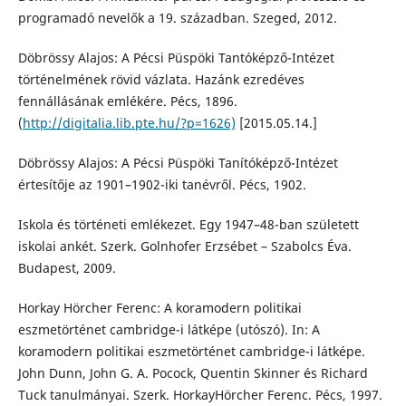
programadó nevelők a 19. században. Szeged, 2012.
Döbrössy Alajos: A Pécsi Püspöki Tantóképző-Intézet
történelmének rövid vázlata. Hazánk ezredéves
fennállásának emlékére. Pécs, 1896.
(
http://digitalia.lib.pte.hu/?p=1626)
[2015.05.14.]
Döbrössy Alajos: A Pécsi Püspöki Tanítóképző-Intézet
értesítője az 1901–1902-iki tanévről. Pécs, 1902.
Iskola és történeti emlékezet. Egy 1947–48-ban született
iskolai ankét. Szerk. Golnhofer Erzsébet – Szabolcs Éva.
Budapest, 2009.
Horkay Hörcher Ferenc: A koramodern politikai
eszmetörténet cambridge-i látképe (utószó). In: A
koramodern politikai eszmetörténet cambridge-i látképe.
John Dunn, John G. A. Pocock, Quentin Skinner és Richard
Tuck tanulmányai. Szerk. HorkayHörcher Ferenc. Pécs, 1997.