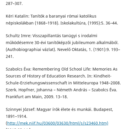
287–307.
Kéri Katalin: Tanítók a baranyai római katolikus
népiskolákban (1868–1918). Iskolakultúra, (1995):5. 36–44.
Schultz Imre: Visszapillantás tanügyi s irodalmi
működésemre 30-évi tanítóképzői jubileumom alkalmából.
(Authobiographiai vázlat). Nevelő Oktatás, 1. (1901):9. 193–
241.
Szabolcs Éva: Remembering Old School Life: Memories As
Sources of History of Education Research. In: Kindheit-
Schule-Erziehungswissenschaft in Mitteleuropa 1948–2008.
Szerk. Hopfner, Johanna – Németh András – Szabolcs Éva.
Frankfurt am Main, 2009. 13–18.
Szinnyei József: Magyar írók élete és munkái. Budapest,
1891–1914.
(
http://mek.niif.hu/03600/03630/html/s/s23460.htm)