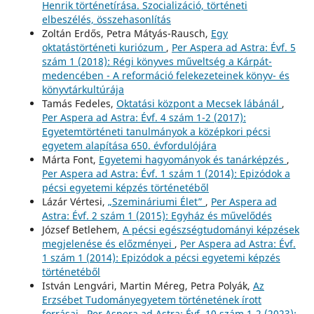
Henrik történetírása. Szocializáció, történeti
elbeszélés, összehasonlítás
Zoltán Erdős, Petra Mátyás-Rausch,
Egy
oktatástörténeti kuriózum
,
Per Aspera ad Astra: Évf. 5
szám 1 (2018): Régi könyves műveltség a Kárpát-
medencében - A reformáció felekezeteinek könyv- és
könyvtárkultúrája
Tamás Fedeles,
Oktatási központ a Mecsek lábánál
,
Per Aspera ad Astra: Évf. 4 szám 1-2 (2017):
Egyetemtörténeti tanulmányok a középkori pécsi
egyetem alapítása 650. évfordulójára
Márta Font,
Egyetemi hagyományok és tanárképzés
,
Per Aspera ad Astra: Évf. 1 szám 1 (2014): Epizódok a
pécsi egyetemi képzés történetéből
Lázár Vértesi,
„Szemináriumi Élet”
,
Per Aspera ad
Astra: Évf. 2 szám 1 (2015): Egyház és művelődés
József Betlehem,
A pécsi egészségtudományi képzések
megjelenése és előzményei
,
Per Aspera ad Astra: Évf.
1 szám 1 (2014): Epizódok a pécsi egyetemi képzés
történetéből
István Lengvári, Martin Méreg, Petra Polyák,
Az
Erzsébet Tudományegyetem történetének írott
forrásai
,
Per Aspera ad Astra: Évf. 10 szám 1-2 (2023):