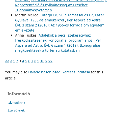
Reprezentáció és nyilvánosság az Erzsébet
Tudományegyetemen
Martin Méreg,
Interjú Dr. Süle Tamással és Dr. Lázár
Gyulával 1956-os emlékeikről
,
Per Aspera ad Astra:
Évf. 3 szám 2 (2016): Az 1956-os forradalom egyetemi
emlékezete
Anna Tüskés,
Adalékok a pécsi székesegyház
freskódíszítésének ikonográfiai programjához
,
Per
Aspera ad Astra: Évf. 6 szám 1 (2019): Ikonográfiai
megközelítések a történeti kutatásban
<<
<
1
2
3
4
5
6
7
8
9
10
>
>>
You may also
Haladó hasonlósági keresés indítása
for this
article.
Információ
Olvasóknak
Szerzőknek