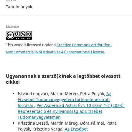
Tanulmányok
License
This work is licensed under a
Creative Commons Attribution-
NonCommercial-NoDerivatives 4.0 International License
.
Ugyanannak a szerző(k)nek a legtöbbet olvasott
cikkei
István Lengvári, Martin Méreg, Petra Polyák,
Az
Erzsébet Tudományegyetem történetének írott
forrásai
,
Per Aspera ad Astra: Évf. 10 szám 1-2 (2023):
Reprezentáció és nyilvánosság az Erzsébet
Tudományegyetemen
Krisztina Dezső, Martin Méreg, Dóra Pálmai, Petra
Polyák, Krisztina Varga,
Az Erzsébet