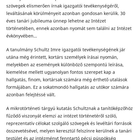
szövegek elismerően írnak igazgatói tevékenységéről,
leváltásának körülményeit azonban gondosan kerülik. 30
éves tanári jubileuma ünnep lehetne az Intézet
történetében, ennek azonban nyomát sem találni az Intézet
évkönyvében…
A tanulmány Schultz Imre igazgatói tevékenységének jár
utána még érintett, kortárs személyek írásai nyomán,
melyekben az események különböző szempontú leírása,
kiemelése mellett ugyanolyan fontos szerepet kap a
hallgatás, finom, kortársak számára még érthető utalások
formájában. Ez a sokatmondó hallgatás az utókor számára
azonban felejtéssé vált.
A mikrotörténeti tárgyú kutatás Schultznak a tanítóképzőhöz
fűződő viszonyát elemzi az intézet történetéről szóló,
reprezentatív célokat szolgáló szövegek és levéltári források
összevetésével, melyen keresztül felszínre kerülnek a tanári
testület és az intézményt fenntartó pécsi püspökség