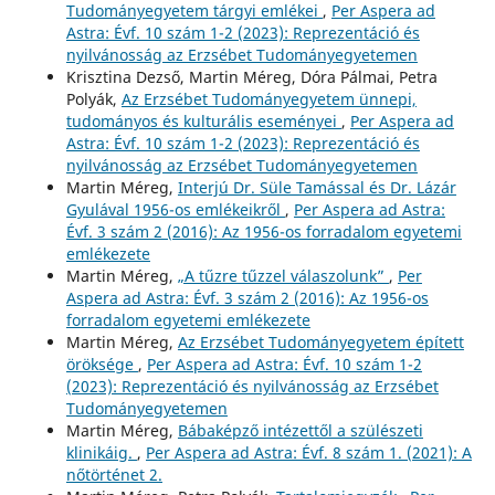
Tudományegyetem tárgyi emlékei
,
Per Aspera ad
Astra: Évf. 10 szám 1-2 (2023): Reprezentáció és
nyilvánosság az Erzsébet Tudományegyetemen
Krisztina Dezső, Martin Méreg, Dóra Pálmai, Petra
Polyák,
Az Erzsébet Tudományegyetem ünnepi,
tudományos és kulturális eseményei
,
Per Aspera ad
Astra: Évf. 10 szám 1-2 (2023): Reprezentáció és
nyilvánosság az Erzsébet Tudományegyetemen
Martin Méreg,
Interjú Dr. Süle Tamással és Dr. Lázár
Gyulával 1956-os emlékeikről
,
Per Aspera ad Astra:
Évf. 3 szám 2 (2016): Az 1956-os forradalom egyetemi
emlékezete
Martin Méreg,
„A tűzre tűzzel válaszolunk”
,
Per
Aspera ad Astra: Évf. 3 szám 2 (2016): Az 1956-os
forradalom egyetemi emlékezete
Martin Méreg,
Az Erzsébet Tudományegyetem épített
öröksége
,
Per Aspera ad Astra: Évf. 10 szám 1-2
(2023): Reprezentáció és nyilvánosság az Erzsébet
Tudományegyetemen
Martin Méreg,
Bábaképző intézettől a szülészeti
klinikáig.
,
Per Aspera ad Astra: Évf. 8 szám 1. (2021): A
nőtörténet 2.