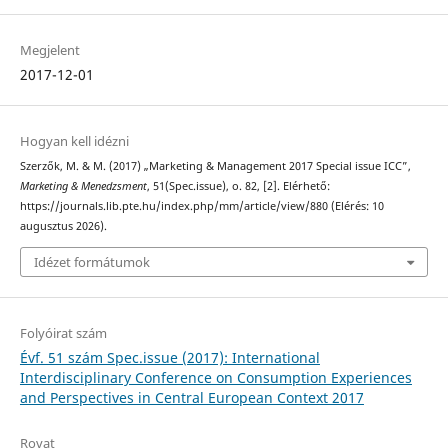
Megjelent
2017-12-01
Hogyan kell idézni
Szerzők, M. & M. (2017) „Marketing & Management 2017 Special issue ICC”,
Marketing & Menedzsment
, 51(Spec.issue), o. 82, [2]. Elérhető:
https://journals.lib.pte.hu/index.php/mm/article/view/880 (Elérés: 10
augusztus 2026).
Idézet formátumok
Folyóirat szám
Évf. 51 szám Spec.issue (2017): International
Interdisciplinary Conference on Consumption Experiences
and Perspectives in Central European Context 2017
Rovat