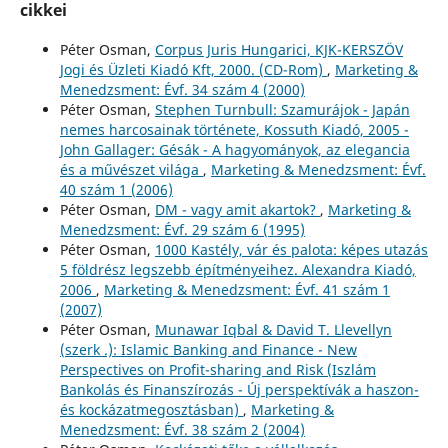
cikkei
Péter Osman,
Corpus Juris Hungarici, KJK-KERSZÖV
Jogi és Üzleti Kiadó Kft, 2000. (CD-Rom)
,
Marketing &
Menedzsment: Évf. 34 szám 4 (2000)
Péter Osman,
Stephen Turnbull: Szamurájok - Japán
nemes harcosainak története, Kossuth Kiadó, 2005 -
John Gallager: Gésák - A hagyományok, az elegancia
és a művészet világa
,
Marketing & Menedzsment: Évf.
40 szám 1 (2006)
Péter Osman,
DM - vagy amit akartok?
,
Marketing &
Menedzsment: Évf. 29 szám 6 (1995)
Péter Osman,
1000 Kastély, vár és palota: képes utazás
5 földrész legszebb építményeihez. Alexandra Kiadó,
2006
,
Marketing & Menedzsment: Évf. 41 szám 1
(2007)
Péter Osman,
Munawar Iqbal & David T. Llevellyn
(szerk .): Islamic Banking and Finance - New
Perspectives on Profit-sharing and Risk (Iszlám
Bankolás és Finanszírozás - Új perspektívák a haszon-
és kockázatmegosztásban)
,
Marketing &
Menedzsment: Évf. 38 szám 2 (2004)