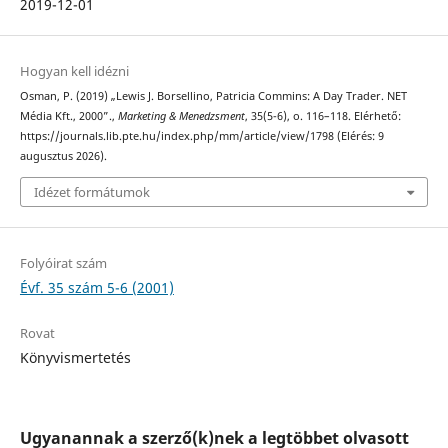
2019-12-01
Hogyan kell idézni
Osman, P. (2019) „Lewis J. Borsellino, Patricia Commins: A Day Trader. NET
Média Kft., 2000”.,
Marketing & Menedzsment
, 35(5-6), o. 116–118. Elérhető:
https://journals.lib.pte.hu/index.php/mm/article/view/1798 (Elérés: 9
augusztus 2026).
Idézet formátumok
Folyóirat szám
Évf. 35 szám 5-6 (2001)
Rovat
Könyvismertetés
Ugyanannak a szerző(k)nek a legtöbbet olvasott