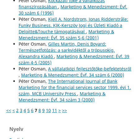
Péter Osman,
Kockázati tőke a vállalkozás
finanszírozásában
,
Marketing & Menedzsment: Évf.
30 szám 6 (1996)
Péter Osman,
Kjell A. Nordstrom, Jonas Ridderstråle:
Funky Business. KJK-Kerszöv Jogi és Üzleti Kiadó a
Deloitte&Touche támogatásával
,
Marketing &
Menedzsment: Évf. 35 szám 5-6 (2001)
Péter Osman,
Gilles Martin, Denis Boyard:
Természetfotózás: a sarkvidéktől a trópusokig.
Alexandra Kiadó
,
Marketing & Menedzsment: Évf. 39
szám 4-5 (2005)
Péter Osman,
A vállalatközi fejlesztőtőke-befektetésről
,
Marketing & Menedzsment: Évf. 34 szám 6 (2000)
Péter Osman,
The International Journal of Bank
Marketing for the financial services sector 1999. évi 1.
szám, MCB University Press
,
Marketing &
Menedzsment: Évf. 34 szám 3 (2000)
<<
<
2
3
4
5
6
7
8
9
10
11
>
>>
Nyelv