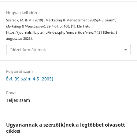
Hogyan kell idézni
Szerzők, M. & M. (2019) „Marketing & Menedzsment 2005/4-5. szám”,
Marketing & Menedzsment
, 39(4-5), o. 160, [1]. Elérhető:
https://journals.lib.pte.hu/index.php/mm/article/view/1431 (Elérés: 8
augusztus 2026).
Idézet formátumok
Folyóirat szám
Évf. 39 szám 4-5 (2005)
Rovat
Teljes szám
Ugyanannak a szerző(k)nek a legtöbbet olvasott
cikkei