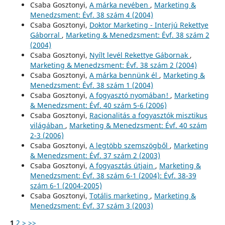
Csaba Gosztonyi,
A márka nevében
,
Marketing &
Menedzsment: Évf. 38 szám 4 (2004)
Csaba Gosztonyi,
Doktor Marketing - Interjú Rekettye
Gáborral
,
Marketing & Menedzsment: Évf. 38 szám 2
(2004)
Csaba Gosztonyi,
Nyílt levél Rekettye Gábornak
,
Marketing & Menedzsment: Évf. 38 szám 2 (2004)
Csaba Gosztonyi,
A márka bennünk él
,
Marketing &
Menedzsment: Évf. 38 szám 1 (2004)
Csaba Gosztonyi,
A fogyasztó nyomában!
,
Marketing
& Menedzsment: Évf. 40 szám 5-6 (2006)
Csaba Gosztonyi,
Racionalitás a fogyasztók misztikus
világában
,
Marketing & Menedzsment: Évf. 40 szám
2-3 (2006)
Csaba Gosztonyi,
A legtöbb szemszögből
,
Marketing
& Menedzsment: Évf. 37 szám 2 (2003)
Csaba Gosztonyi,
A fogyasztás útjain
,
Marketing &
Menedzsment: Évf. 38 szám 6-1 (2004): Évf. 38-39
szám 6-1 (2004-2005)
Csaba Gosztonyi,
Totális marketing
,
Marketing &
Menedzsment: Évf. 37 szám 3 (2003)
1
2
>
>>