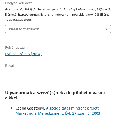
Hogyan kell idézni
Gosztonyi, C. (2019) „Emberek vagyunk!”,
Marketing & Menedzsment
, 38(5), o. 3.
Elérhető: https://journals.lib.pte.hu/index.php/mm/article/view/1086 (Elérés:
10 augusztus 2026).
Idézet formátumok
Folyóirat szám
Évf. 38 szám 5 (2004)
Rovat
–
Ugyanannak a szerző(k)nek a legtöbbet olvasott
cikkei
Csaba Gosztonyi,
A szolgáltatás mindenek felett
,
Marketing & Menedzsment: Évf. 37 szám 5 (2003)