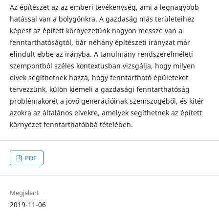
Az építészet az az emberi tevékenység, ami a legnagyobb
hatással van a bolygónkra. A gazdaság más területeihez
képest az épí­tett környezetünk nagyon messze van a
fenntarthatóságtól, bár néhány épí­tészeti irányzat már
elindult ebbe az irányba. A tanulmány rendszerelméleti
szempontból szé­les kontextusban vizsgálja, hogy milyen
elvek segíthetnek hozzá, hogy fenntartható épületeket
tervezzünk, külön kiemeli a gazdasági fenntarthatóság
problémakörét a jövő generációinak szemszögéből, és kitér
azokra az általá­nos elvekre, amelyek segíthetnek az épített
környezet fenntarthatóbbá tételében.
PDF
Megjelent
2019-11-06