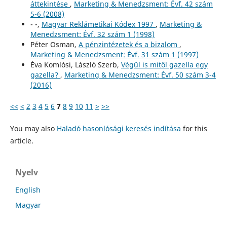
áttekintése
,
Marketing & Menedzsment: Évf. 42 szám
5-6 (2008)
- -,
Magyar Reklámetikai Kódex 1997
,
Marketing &
Menedzsment: Évf. 32 szám 1 (1998)
Péter Osman,
A pénzintézetek és a bizalom
,
Marketing & Menedzsment: Évf. 31 szám 1 (1997)
Éva Komlósi, László Szerb,
Végül is mitől gazella egy
gazella?
,
Marketing & Menedzsment: Évf. 50 szám 3-4
(2016)
<<
<
2
3
4
5
6
7
8
9
10
11
>
>>
You may also
Haladó hasonlósági keresés indítása
for this
article.
Nyelv
English
Magyar