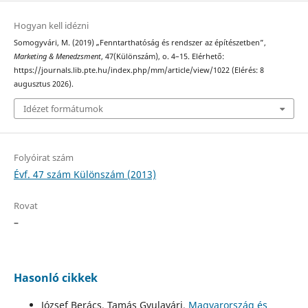
Hogyan kell idézni
Somogyvári, M. (2019) „Fenntarthatóság és rendszer az építészetben”,
Marketing & Menedzsment
, 47(Különszám), o. 4–15. Elérhető:
https://journals.lib.pte.hu/index.php/mm/article/view/1022 (Elérés: 8
augusztus 2026).
Idézet formátumok
Folyóirat szám
Évf. 47 szám Különszám (2013)
Rovat
–
Hasonló cikkek
József Berács, Tamás Gyulavári,
Magyarország és