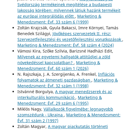
Svédország termékeinek megítélése a budapesti
lakosság körében: milyennek látjuk hazánk termékeit
az európai integrálódás előtt
,
Marketing &
Menedzsment: Évf. 33 szám 6 (1999)
Zoltán Krajcsák, Gyula Bakacsi, Imre Környei, Tamás
Benedek Szilágyi,
Jövőképes szervezetek II. rész:
Szervezetfejlesztési és vezetőfejlesztési vonatkozások
,
Marketing & Menedzsment: Évf. 58 szám 4 (2024)
Vámosi Kira, Szőke Szilvia, Barizsné Hadházi Edit,
Milyenek az egyetemi hallgatók attitűdjei a zöld
növekedéssel kapcsolatban?
,
Marketing &
Menedzsment: Évf. 60 szám 1 (2026)
N. Rajszkaja, J. A. Szergijenko, A. Frenkel,
Inflációs
folyamatok az átmeneti gazdaságban
,
Marketing &
Menedzsment: Évf. 32 szám 1 (1998)
Istvánné Borgulya,
A magyar menedzserek és az
interkulturális kommunikáció
,
Marketing &
Menedzsment: Évf. 29 szám 6 (1995)
Miklós Nagy,
Vállalkozók figyelmébe: legnagyobb
szomszédunk - Ukrajna
,
Marketing & Menedzsment:
Évf. 31 szám 2 (1997)
Zoltán Magyar,
A magyar piackutatás történeti