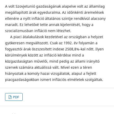
A volt Szovjetunió gazdaságának alapelve volt az államilag
megállapított árak egyeduralma. Az időnkénti áremelések
ellenére a nyílt infláció általános szintje rendkívül alacsony
maradt. Ez lehetővé tette annak kijelentését, hogy a
szocializmusban infláció nem létezhet.
A piaci átalakulások kezdetével az országban a helyzet
gyökeresen megváltozott. Csak az 1992. év folyamán a
fogyasztói árak öszszesített indexe 2508,8%-kal nőtt. Ilyen
körülmények között az infláció kérdése mind a
közgazdaságtan művelői, mind pedig az állami irányító
szervek számára aktuálissá vált. Mivel ezen a téren
hiányoztak a komoly hazai vizsgálatok, alapul a fejlett
piacgazdaságokban ismert inflációs elméletek szolgáltak.
PDF