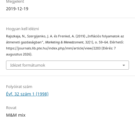
Megjelent
2019-12-19
Hogyan kell idézni
Rajszkaja, N., Szergijenko, J. A. és Frenkel, A. (2019) „Inflációs folyamatok az
átmeneti gazdaságban”,
Marketing & Menedzsment
, 32(1), o. 59–64. Elérhető:
https://journals.lib.pte.hu/index.php/mm/article/view/2203 (Elérés: 7
augusztus 2026).
Idézet formátumok
Folyóirat szám
Évf. 32 szám 1 (1998)
Rovat
M&M mix