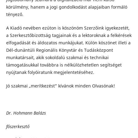
körülmény, hanem a jogi gondolkodást alapjaiban formáló
tényező.
A Kiadó nevében ezúton is köszönöm Szerzőink igyekezetét,
a Szerkesztőbizottság tagjainak és a lektoroknak a felkérések
elfogadását és áldozatos munkájukat. Külön köszönet illeti a
Dél-dunántúli Regionális Könyvtár és Tudásközpont
munkatársait, akik sokoldalú szakmai és technikai
támogatásukkal továbbra is nélkülözhetetlen segítséget
nyújtanak folyóiratunk megjelentetéséhez.
Jó szakmai „merítkezést” kívánok minden Olvasónak!
Dr. Hohmann Balázs
főszerkesztő