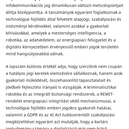
infokommunikációs jog dinamikusan változó metszéspontjait
állítja középpontba. A tanulmányok egyaránt foglalkoznak a
technológiai fejlődés által felvetett alapjogi, szabályozási és
intézményi kérdésekkel, valamint azokkal a gyakorlati
kihívásokkal, amelyek a mesterséges intelligencia, a
robotika, az adatvédelem, az energiapiaci felügyelet és a
digitális környezetben érvényesülő emberi jogok területén
mind hangsúlyosabbá válnak.
A lapszám különös értékét adja, hogy szerzőink nem csupán
a hatályos jogi keretek elemzésére vállalkoznak, hanem azok
gyakorlati működését, összehasonlító tapasztalatait és
jövőbeli fejlesztési irányait is vizsgálják. A kriminalisztikai
robotika és az integrált biztonsági rendszerek, a REMIT-
rendelet energiapiaci integritást védő mechanizmusai, a
technológiai fejlődés emberi jogokra gyakorolt hatásai,
valamint a GDPR és az AI Act tudásorientált szabályozási
megközelítései egyaránt azt mutatják, hogy a kortárs
jogtudomány számára a digitalizáció már nem külső