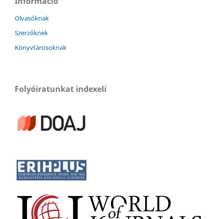
Információ
Olvasóknak
Szerzőknek
Könyvtárosoknak
Folyóiratunkat indexeli