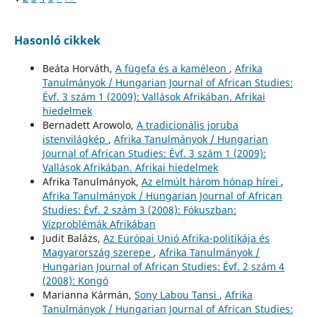
Hasonló cikkek
Beáta Horváth,
A fügefa és a kaméleon
,
Afrika
Tanulmányok / Hungarian Journal of African Studies:
Évf. 3 szám 1 (2009): Vallások Afrikában. Afrikai
hiedelmek
Bernadett Arowolo,
A tradicionális joruba
istenvilágkép
,
Afrika Tanulmányok / Hungarian
Journal of African Studies: Évf. 3 szám 1 (2009):
Vallások Afrikában. Afrikai hiedelmek
Afrika Tanulmányok,
Az elmúlt három hónap hírei
,
Afrika Tanulmányok / Hungarian Journal of African
Studies: Évf. 2 szám 3 (2008): Fókuszban:
Vízproblémák Afrikában
Judit Balázs,
Az Európai Unió Afrika-politikája és
Magyarország szerepe
,
Afrika Tanulmányok /
Hungarian Journal of African Studies: Évf. 2 szám 4
(2008): Kongó
Marianna Kármán,
Sony Labou Tansi
,
Afrika
Tanulmányok / Hungarian Journal of African Studies: