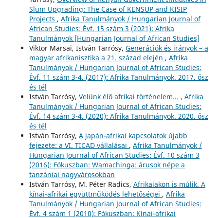
Slum Upgrading: The Case of KENSUP and KISIP
Projects
,
Afrika Tanulmányok / Hungarian Journal of
African Studies: Évf. 15 szám 3 (2021): Afrika
Tanulmányok [Hungarian Journal of African Studies]
Viktor Marsai, István Tarrósy,
Generációk és irányok – a
magyar afrikanisztika a 21. század elején
,
Afrika
Tanulmányok / Hungarian Journal of African Studies:
Évf. 11 szám 3-4. (2017): Afrika Tanulmányok. 2017. ősz
és tél
István Tarrósy,
Velünk élő afrikai történelem...
,
Afrika
Tanulmányok / Hungarian Journal of African Studies:
Évf. 14 szám 3-4. (2020): Afrika Tanulmányok. 2020. ősz
és tél
István Tarrósy,
A japán-afrikai kapcsolatok újabb
fejezete: a VI. TICAD vállalásai
,
Afrika Tanulmányok /
Hungarian Journal of African Studies: Évf. 10 szám 3
(2016): Fókuszban: Wamachinga: árusok népe a
tanzániai nagyvárosokban
István Tarrósy, M. Péter Radics,
Afrikaiakon is múlik. A
kínai-afrikai együttműködés lehetőségei
,
Afrika
Tanulmányok / Hungarian Journal of African Studies:
Évf. 4 szám 1 (2010): Fókuszban: Kínai-afrikai