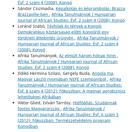
Évf. 2 szám 4 (2008): Kongó
Sándor Csizmadia,
Képalkotás és képrombolás: Brazza
Brazzaville-ben
,
Afrika Tanulmányok / Hungarian
Journal of African Studies: Évf. 2 szám 4 (2008): Kongó
Loránd Szabó,
Tévhitek és tények a Kongói
Demokratikus Köztársaság előtti Kongóról egy
történeti áttekintés ürügyén
,
Afrika Tanulmányok /
Hungarian Journal of African Studies: Évf. 2 szám 4
(2008): Kongó
Afrika Tanulmányok,
Az elmúlt három hónap hírei
,
Afrika Tanulmányok / Hungarian Journal of African
Studies: Évf. 2 szám 4 (2008): Kongó
Ildikó Hermina Szilasi, Gergely Buda,
Angola ma,
Magyar László nyomában NEFE szempontból
,
Afrika
Tanulmányok / Hungarian Journal of African Studies:
Évf. 6 szám 4 (2012): Fókuszban: A magyar agrobiznisz
lehetőségei Afrikában
Viktor Glied, István Tarrósy,
Hídfőállás: Szudánnak
fontos Magyarország
,
Afrika Tanulmányok /
Hungarian Journal of African Studies: Évf. 6 szám 3
(2012): Fókuszban: Természetvédelmi program
Kongóban