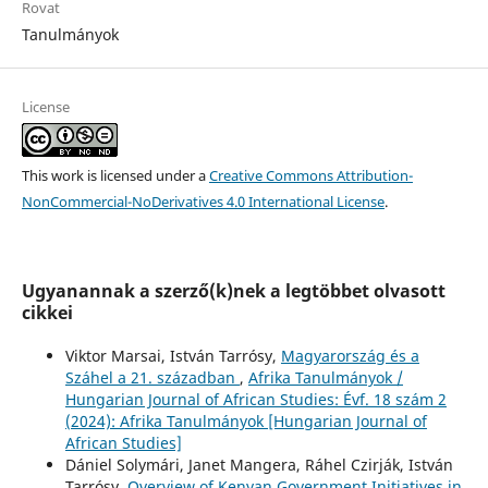
Rovat
Tanulmányok
License
This work is licensed under a
Creative Commons Attribution-
NonCommercial-NoDerivatives 4.0 International License
.
Ugyanannak a szerző(k)nek a legtöbbet olvasott
cikkei
Viktor Marsai, István Tarrósy,
Magyarország és a
Száhel a 21. században
,
Afrika Tanulmányok /
Hungarian Journal of African Studies: Évf. 18 szám 2
(2024): Afrika Tanulmányok [Hungarian Journal of
African Studies]
Dániel Solymári, Janet Mangera, Ráhel Czirják, István
Tarrósy,
Overview of Kenyan Government Initiatives in