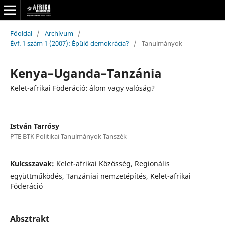
Főoldal
/
Archívum
/
Évf. 1 szám 1 (2007): Épülő demokrácia?
/
Tanulmányok
Kenya–Uganda–Tanzánia
Kelet-afrikai Föderáció: álom vagy valóság?
István Tarrósy
PTE BTK Politikai Tanulmányok Tanszék
Kulcsszavak:
Kelet-afrikai Közösség, Regionális
együttműködés, Tanzániai nemzetépítés, Kelet-afrikai
Föderáció
Absztrakt