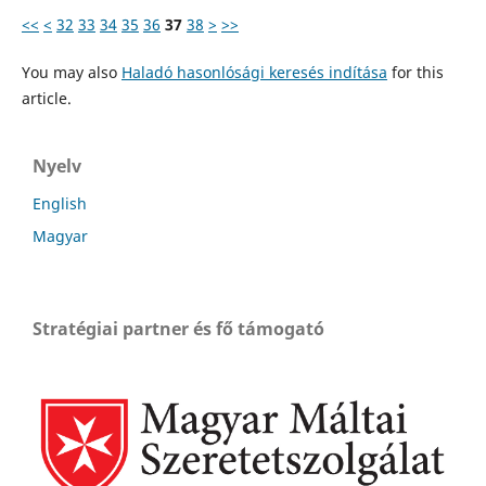
<<
<
32
33
34
35
36
37
38
>
>>
You may also
Haladó hasonlósági keresés indítása
for this
article.
Nyelv
English
Magyar
Stratégiai partner és fő támogató