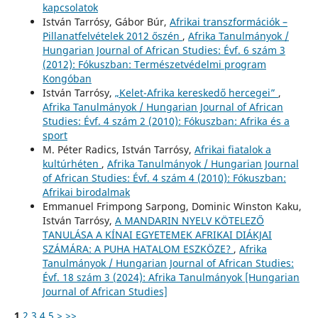
kapcsolatok
István Tarrósy, Gábor Búr,
Afrikai transzformációk –
Pillanatfelvételek 2012 őszén
,
Afrika Tanulmányok /
Hungarian Journal of African Studies: Évf. 6 szám 3
(2012): Fókuszban: Természetvédelmi program
Kongóban
István Tarrósy,
„Kelet-Afrika kereskedő hercegei”
,
Afrika Tanulmányok / Hungarian Journal of African
Studies: Évf. 4 szám 2 (2010): Fókuszban: Afrika és a
sport
M. Péter Radics, István Tarrósy,
Afrikai fiatalok a
kultúrhéten
,
Afrika Tanulmányok / Hungarian Journal
of African Studies: Évf. 4 szám 4 (2010): Fókuszban:
Afrikai birodalmak
Emmanuel Frimpong Sarpong, Dominic Winston Kaku,
István Tarrósy,
A MANDARIN NYELV KÖTELEZŐ
TANULÁSA A KÍNAI EGYETEMEK AFRIKAI DIÁKJAI
SZÁMÁRA: A PUHA HATALOM ESZKÖZE?
,
Afrika
Tanulmányok / Hungarian Journal of African Studies:
Évf. 18 szám 3 (2024): Afrika Tanulmányok [Hungarian
Journal of African Studies]
1
2
3
4
5
>
>>