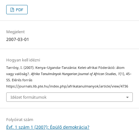
PDF
Megjelent
2007-03-01
Hogyan kell idézni
Tarrósy, I. (2007). Kenya–Uganda–Tanzánia: Kelet-afrikai Föderáció: álom
vagy valóság?.
Afrika Tanulmányok Hungarian Journal of African Studies
,
1
(1), 45–
55. Elérés forrás
https://journals.lib.pte.hu/index.php/afrikatanulmanyok/article/view/4736
Idézet formátumok
Folyóirat szám
Évf. 1 szám 1 (2007): Épülő demokrácia?