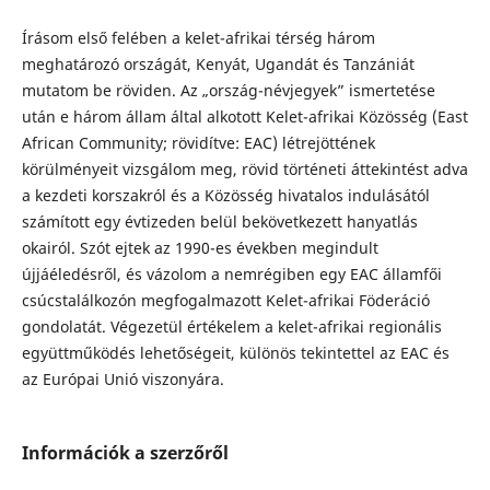
Írásom első felében a kelet-afrikai térség három
meghatározó országát, Kenyát, Ugandát és Tanzániát
mutatom be röviden. Az „ország-névjegyek” ismertetése
után e három állam által alkotott Kelet-afrikai Közösség (East
African Community; rövidítve: EAC) létrejöttének
körülményeit vizsgálom meg, rövid történeti áttekintést adva
a kezdeti korszakról és a Közösség hivatalos indulásától
számított egy évtizeden belül bekövetkezett hanyatlás
okairól. Szót ejtek az 1990-es években megindult
újjáéledésről, és vázolom a nemrégiben egy EAC államfői
csúcstalálkozón megfogalmazott Kelet-afrikai Föderáció
gondolatát. Végezetül értékelem a kelet-afrikai regionális
együttműködés lehetőségeit, különös tekintettel az EAC és
az Európai Unió viszonyára.
Információk a szerzőről