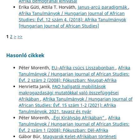
Afrika demográfiai kihívásai
Erika Gúti, Attila T. Horváth,
Janus-arcú paradigmák
,
Afrika Tanulmányok / Hungarian Journal of African
Studies: Évf. 12 szám 4. (2018): Afrika Tanulmányok
[Hungarian Journal of African Studies]
1
2
>
>>
Hasonló cikkek
Péter Morenth,
EU–Afrika csúcs Lisszabonban
,
Afrika
Tanulmányok / Hungarian Journal of African Studies:
Évf. 2 szám 2 (2008): Fókuszban: Nyugat-Afrika
Henrietta Janik,
FAO hallgatói mobilitások
makrogazdasági mutatókkal való összefüggései
Afrikában
,
Afrika Tanulmányok / Hungarian Journal of
African Studies: Évf. 15 szám 1-2 (2021): Afrika
Tanulmányok. 2021. tavasz és nyár
Péter Morenth,
„Égi Királyság Afrikában”
,
Afrika
Tanulmányok / Hungarian Journal of African Studies:
Évf. 2 szám 1 (2008): Fókuszban: Dél-Afrika
Gábor Búr,
Magyarok Kelet-Afrikában történeti