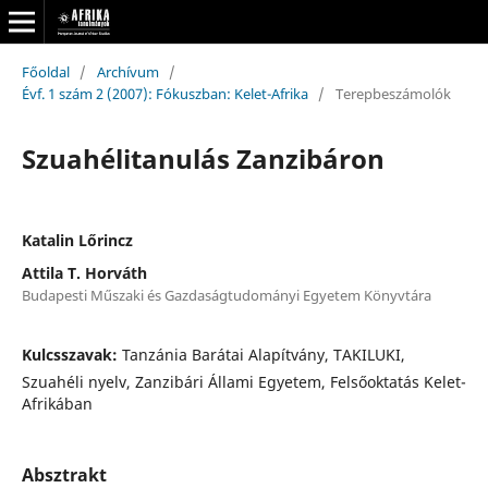
Főoldal
/
Archívum
/
Évf. 1 szám 2 (2007): Fókuszban: Kelet-Afrika
/
Terepbeszámolók
Szuahélitanulás Zanzibáron
Katalin Lőrincz
Attila T. Horváth
Budapesti Műszaki és Gazdaságtudományi Egyetem Könyvtára
Kulcsszavak:
Tanzánia Barátai Alapítvány, TAKILUKI,
Szuahéli nyelv, Zanzibári Állami Egyetem, Felsőoktatás Kelet-
Afrikában
Absztrakt