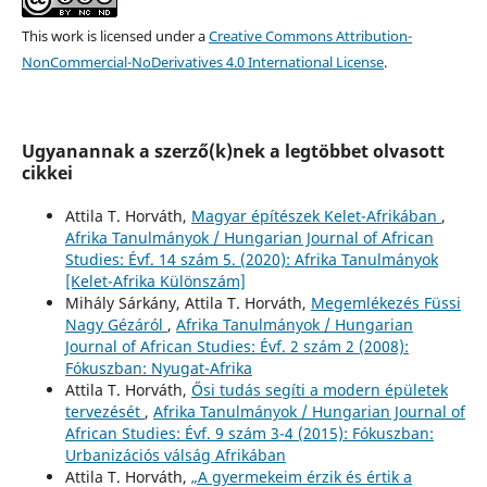
This work is licensed under a
Creative Commons Attribution-
NonCommercial-NoDerivatives 4.0 International License
.
Ugyanannak a szerző(k)nek a legtöbbet olvasott
cikkei
Attila T. Horváth,
Magyar építészek Kelet-Afrikában
,
Afrika Tanulmányok / Hungarian Journal of African
Studies: Évf. 14 szám 5. (2020): Afrika Tanulmányok
[Kelet-Afrika Különszám]
Mihály Sárkány, Attila T. Horváth,
Megemlékezés Füssi
Nagy Gézáról
,
Afrika Tanulmányok / Hungarian
Journal of African Studies: Évf. 2 szám 2 (2008):
Fókuszban: Nyugat-Afrika
Attila T. Horváth,
Ősi tudás segíti a modern épületek
tervezését
,
Afrika Tanulmányok / Hungarian Journal of
African Studies: Évf. 9 szám 3-4 (2015): Fókuszban:
Urbanizációs válság Afrikában
Attila T. Horváth,
„A gyermekeim érzik és értik a