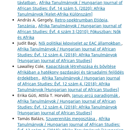
távlatban
,
Afrika Tanulmányok / Hungarian Journal of
African Studies: Évf. 14 szám 5. (2020): Afrika
Tanulmányok [Kelet-Afrika Különszám]
András A. Gergely,
Retro-spektrumban Etiópia,
Tanzánia
,
Afrika Tanulmányok / Hungarian Journal of
African Studies: Évf. 4 szám 3 (2010): Fókuszban: Nők
és Afrika
Judit Bagi,
Női politikai képviselet az EAC államokban
,
Afrika Tanulmányok / Hungarian Journal of African
Studies: Évf. 12 szám 4. (2018): Afrika Tanulmányok
[Hungarian Journal of African Studies]
Lawalley Cole,
Kapacitások létrehozása és bővítése
Afrikában a hatékony gazdasági és társadalmi fejlődés
érdekében
,
Afrika Tanulmányok / Hungarian Journal
of African Studies: Évf. 12 szám 4. (2018): Afrika
Tanulmányok [Hungarian Journal of African Studies]
Erika Gúti, Attila T. Horváth,
Janus-arcú paradigmák
,
Afrika Tanulmányok / Hungarian Journal of African
Studies: Évf. 12 szám 4. (2018): Afrika Tanulmányok
[Hungarian Journal of African Studies]
Tamás Balázs,
Szuverenitás megosztása
,
Afrika
Tanulmányok / Hungarian Journal of African Studies: