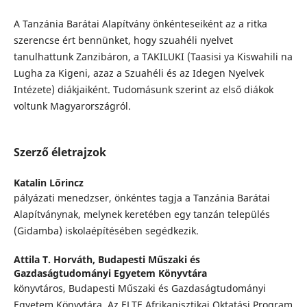
A Tanzánia Barátai Alapítvány önkénteseiként az a ritka
szerencse ért bennünket, hogy szuahéli nyelvet
tanulhattunk Zanzibáron, a TAKILUKI (Taasisi ya Kiswahili na
Lugha za Kigeni, azaz a Szuahéli és az Idegen Nyelvek
Intézete) diákjaiként. Tudomásunk szerint az első diákok
voltunk Magyarországról.
Szerző életrajzok
Katalin Lőrincz
pályázati menedzser, önkéntes tagja a Tanzánia Barátai
Alapítványnak, melynek keretében egy tanzán település
(Gidamba) iskolaépítésében segédkezik.
Attila T. Horváth,
Budapesti Műszaki és
Gazdaságtudományi Egyetem Könyvtára
könyvtáros, Budapesti Műszaki és Gazdaságtudományi
Egyetem Könyvtára. Az ELTE Afrikanisztikai Oktatási Program