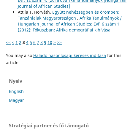
Évf. 12 szám 4. (2018): Afrika Tanulmányok [Hungarian
Journal of African Studies]
Attila T. Horváth,
Együtt nehézségben és örömben:
Tanzániaiak Magyarországon
,
Afrika Tanulmányok /
Hungarian Journal of African Studies: Évf. 6 szám 1
(2012): Fókuszban: Afrika demográfiai kihívásai
<<
<
1
2
3
4
5
6
7
8
9
10
>
>>
You may also
Haladó hasonlósági keresés indítása
for this
article.
Nyelv
English
Magyar
Stratégiai partner és fő támogató