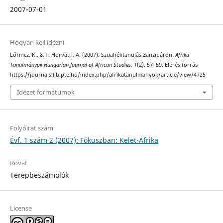
2007-07-01
Hogyan kell idézni
Lőrincz, K., & T. Horváth, A. (2007). Szuahélitanulás Zanzibáron.
Afrika
Tanulmányok Hungarian Journal of African Studies
,
1
(2), 57–59. Elérés forrás
https://journals.lib.pte.hu/index.php/afrikatanulmanyok/article/view/4725
Idézet formátumok
Folyóirat szám
Évf. 1 szám 2 (2007): Fókuszban: Kelet-Afrika
Rovat
Terepbeszámolók
License