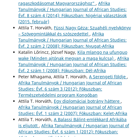
ragaszkodásomat Magyarországhoz”
,
Afrika
Tanulmányok / Hungarian Journal of African Studies:
Évf. 8 szám 4 (2014): Fókuszban: Nigériai választások
(2015. február)
Attila T. Horváth,
Füssi Nagy Géza: Szuahéli nyelvkönyv
– Szövegmintákkal és szószedettel
,
Afrika
Tanulmányok / Hungarian Journal of African Studies:
Évf. 2 szám 2 (2008): Fókuszban: Nyugat-Afrika
Katalin Lőrincz, József Nagy,
Kila mlango na ufunguo
wake (Minden ajtónak megvan a maga kulcsa)
,
Afrika
Tanulmányok / Hungarian Journal of African Studies:
Évf. 2 szám 1 (2008): Fókuszban: Dél-Afrika
Peter Mhagama, Attila T. Horváth,
A Serengeti földje
,
Afrika Tanulmányok / Hungarian Journal of African
Studies: Évf. 6 szám 3 (2012): Fókuszban:
Természetvédelmi program Kongóban
Attila T. Horváth,
Egy diplomáciai botrány háttere
,
Afrika Tanulmányok / Hungarian Journal of African
Studies: Évf. 1 szám 2 (2007): Fókuszban: Kelet-Afrika
Attila T. Horváth,
A Balassi Bálint-emlékkard Afrikába
is eljutott
,
Afrika Tanulmányok / Hungarian Journal of
African Studies: Évf. 6 szám 1 (2012): Fókuszban: