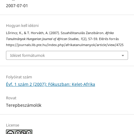
2007-07-01
Hogyan kell idézni
Lőrincz, K., & T. Horváth, A. (2007). Szuahélitanulás Zanzibáron.
Afrika
Tanulmányok Hungarian Journal of African Studies
,
1
(2), 57–59. Elérés forrás
https://journals.lib.pte.hu/index.php/afrikatanulmanyok/article/view/4725
Idézet formátumok
Folyóirat szám
Évf. 1 szám 2 (2007): Fókuszban: Kelet-Afrika
Rovat
Terepbeszámolók
License