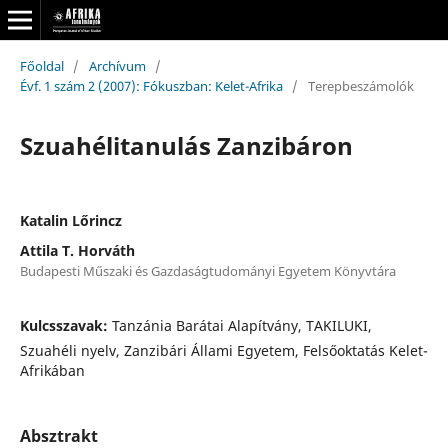
Főoldal
/
Archívum
/
Évf. 1 szám 2 (2007): Fókuszban: Kelet-Afrika
/
Terepbeszámolók
Szuahélitanulás Zanzibáron
Katalin Lőrincz
Attila T. Horváth
Budapesti Műszaki és Gazdaságtudományi Egyetem Könyvtára
Kulcsszavak:
Tanzánia Barátai Alapítvány, TAKILUKI,
Szuahéli nyelv, Zanzibári Állami Egyetem, Felsőoktatás Kelet-
Afrikában
Absztrakt