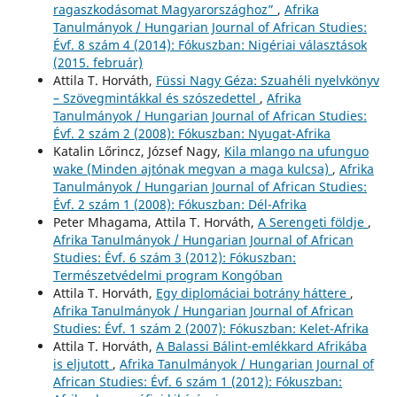
ragaszkodásomat Magyarországhoz”
,
Afrika
Tanulmányok / Hungarian Journal of African Studies:
Évf. 8 szám 4 (2014): Fókuszban: Nigériai választások
(2015. február)
Attila T. Horváth,
Füssi Nagy Géza: Szuahéli nyelvkönyv
– Szövegmintákkal és szószedettel
,
Afrika
Tanulmányok / Hungarian Journal of African Studies:
Évf. 2 szám 2 (2008): Fókuszban: Nyugat-Afrika
Katalin Lőrincz, József Nagy,
Kila mlango na ufunguo
wake (Minden ajtónak megvan a maga kulcsa)
,
Afrika
Tanulmányok / Hungarian Journal of African Studies:
Évf. 2 szám 1 (2008): Fókuszban: Dél-Afrika
Peter Mhagama, Attila T. Horváth,
A Serengeti földje
,
Afrika Tanulmányok / Hungarian Journal of African
Studies: Évf. 6 szám 3 (2012): Fókuszban:
Természetvédelmi program Kongóban
Attila T. Horváth,
Egy diplomáciai botrány háttere
,
Afrika Tanulmányok / Hungarian Journal of African
Studies: Évf. 1 szám 2 (2007): Fókuszban: Kelet-Afrika
Attila T. Horváth,
A Balassi Bálint-emlékkard Afrikába
is eljutott
,
Afrika Tanulmányok / Hungarian Journal of
African Studies: Évf. 6 szám 1 (2012): Fókuszban: