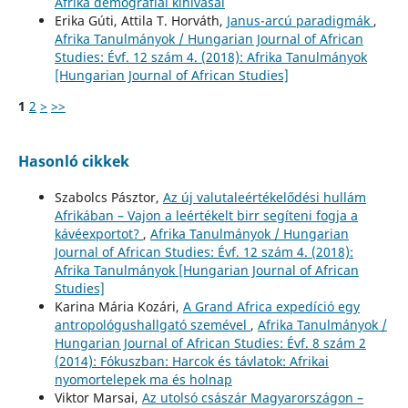
Afrika demográfiai kihívásai
Erika Gúti, Attila T. Horváth,
Janus-arcú paradigmák
,
Afrika Tanulmányok / Hungarian Journal of African
Studies: Évf. 12 szám 4. (2018): Afrika Tanulmányok
[Hungarian Journal of African Studies]
1
2
>
>>
Hasonló cikkek
Szabolcs Pásztor,
Az új valutaleértékelődési hullám
Afrikában – Vajon a leértékelt birr segíteni fogja a
kávéexportot?
,
Afrika Tanulmányok / Hungarian
Journal of African Studies: Évf. 12 szám 4. (2018):
Afrika Tanulmányok [Hungarian Journal of African
Studies]
Karina Mária Kozári,
A Grand Africa expedíció egy
antropológushallgató szemével
,
Afrika Tanulmányok /
Hungarian Journal of African Studies: Évf. 8 szám 2
(2014): Fókuszban: Harcok és távlatok: Afrikai
nyomortelepek ma és holnap
Viktor Marsai,
Az utolsó császár Magyarországon –