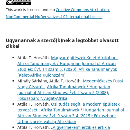
This work is licensed under a
Creative Commons Attribution-
NonCommercial-NoDerivatives 4.0 International License
.
Ugyanannak a szerző(k)nek a legtöbbet olvasott
cikkei
Attila T. Horváth,
Magyar építészek Kelet-Afrikában
,
Afrika Tanulmányok / Hungarian Journal of African
Studies: Évf. 14 szám 5. (2020): Afrika Tanulmányok
[Kelet-Afrika Különszám]
Mihály Sárkány, Attila T. Horváth,
Megemlékezés Füssi
Nagy Gézáról
,
Afrika Tanulmányok / Hungarian
Journal of African Studies: Évf. 2 szám 2 (2008):
Fókuszban: Nyugat-Afrika
Attila T. Horváth,
Ősi tudás segíti a modern épületek
tervezését
,
Afrika Tanulmányok / Hungarian Journal of
African Studies: Évf. 9 szám 3-4 (2015): Fókuszban:
Urbanizációs válság Afrikában
Attila T. Horváth,
„A gyermekeim érzik és értik a