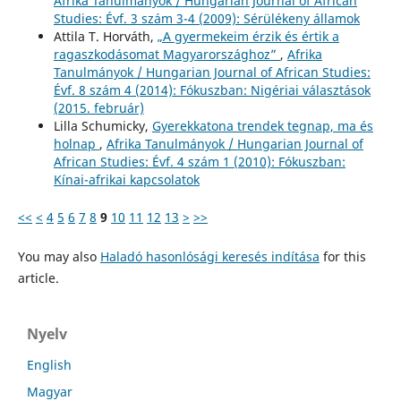
Afrika Tanulmányok / Hungarian Journal of African
Studies: Évf. 3 szám 3-4 (2009): Sérülékeny államok
Attila T. Horváth,
„A gyermekeim érzik és értik a
ragaszkodásomat Magyarországhoz”
,
Afrika
Tanulmányok / Hungarian Journal of African Studies:
Évf. 8 szám 4 (2014): Fókuszban: Nigériai választások
(2015. február)
Lilla Schumicky,
Gyerekkatona trendek tegnap, ma és
holnap
,
Afrika Tanulmányok / Hungarian Journal of
African Studies: Évf. 4 szám 1 (2010): Fókuszban:
Kínai-afrikai kapcsolatok
<<
<
4
5
6
7
8
9
10
11
12
13
>
>>
You may also
Haladó hasonlósági keresés indítása
for this
article.
Nyelv
English
Magyar