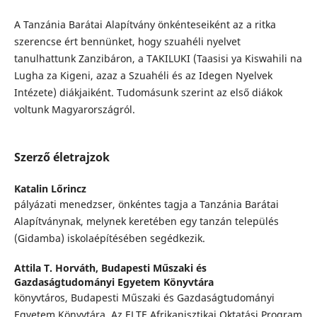
A Tanzánia Barátai Alapítvány önkénteseiként az a ritka
szerencse ért bennünket, hogy szuahéli nyelvet
tanulhattunk Zanzibáron, a TAKILUKI (Taasisi ya Kiswahili na
Lugha za Kigeni, azaz a Szuahéli és az Idegen Nyelvek
Intézete) diákjaiként. Tudomásunk szerint az első diákok
voltunk Magyarországról.
Szerző életrajzok
Katalin Lőrincz
pályázati menedzser, önkéntes tagja a Tanzánia Barátai
Alapítványnak, melynek keretében egy tanzán település
(Gidamba) iskolaépítésében segédkezik.
Attila T. Horváth,
Budapesti Műszaki és
Gazdaságtudományi Egyetem Könyvtára
könyvtáros, Budapesti Műszaki és Gazdaságtudományi
Egyetem Könyvtára. Az ELTE Afrikanisztikai Oktatási Program