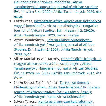
Hailé Szelasszié 1964-es látogatása
,
Afrika
Tanulmányok / Hungarian Journal of African Studies:
Évf. 14 szám 3-4. (2020): Afrika Tanulmányok. 2020. ősz
és tél
László Vasa,
Kazahsztán Afrika kapcsolatai: békeharcos
vagy jó kereskedő?
,
Afrika Tanulmányok / Hungarian
Journal of African Studies: Évf. 14 szám 1-2. (2020):
Afrika Tanulmányok. 2020. tavasz és nyár
Afrika Tanulmányok,
Interjú France Mutomboval
,
Afrika Tanulmányok / Hungarian Journal of African
Studies: Évf. 3 szám 2 (2009): Afrika Tanulmányok.
2009. nyár
Viktor Marsai, István Tarrósy,
Generációk és irányok – a
magyar afrikanisztika a 21. század elején
,
Afrika
Tanulmányok / Hungarian Journal of African Studies:
Évf. 11 szám 3-4. (2017): Afrika Tanulmányok. 2017. ősz
és tél
Ildikó Szilasi, Zoltán Mánfai,
Turisztikai itinerek -
Elődeink nyomában
,
Afrika Tanulmányok / Hungarian
Journal of African Studies: Évf. 14 szám 5. (2020):
Afrika Tanulmányok [Kelet-Afrika Különszám]
István Tarrósy,
Kenya és a kényszerített reformok
,