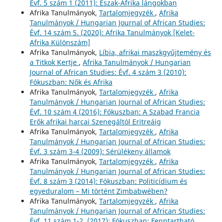
Évf. 5 szám 1 (2011): Észak-Afrika lángokban
Afrika Tanulmányok,
Tartalomjegyzék
,
Afrika
Tanulmányok / Hungarian Journal of African Studies:
Évf. 14 szám 5. (2020): Afrika Tanulmányok [Kelet-
Afrika Különszám]
Afrika Tanulmányok,
Líbia, afrikai maszkgyűjtemény és
a Titkok Kertje
,
Afrika Tanulmányok / Hungarian
Journal of African Studies: Évf. 4 szám 3 (2010):
Fókuszban: Nők és Afrika
Afrika Tanulmányok,
Tartalomjegyzék
,
Afrika
Tanulmányok / Hungarian Journal of African Studies:
Évf. 10 szám 4 (2016): Fókuszban: A Szabad Francia
Erők afrikai harcai Szenegáltól Eritreáig
Afrika Tanulmányok,
Tartalomjegyzék
,
Afrika
Tanulmányok / Hungarian Journal of African Studies:
Évf. 3 szám 3-4 (2009): Sérülékeny államok
Afrika Tanulmányok,
Tartalomjegyzék
,
Afrika
Tanulmányok / Hungarian Journal of African Studies:
Évf. 8 szám 3 (2014): Fókuszban: Politicídium és
egyeduralom – Mi történt Zimbabwében?
Afrika Tanulmányok,
Tartalomjegyzék
,
Afrika
Tanulmányok / Hungarian Journal of African Studies:
Évf. 11 szám 1-2. (2017): Fókuszban: Fenntartható