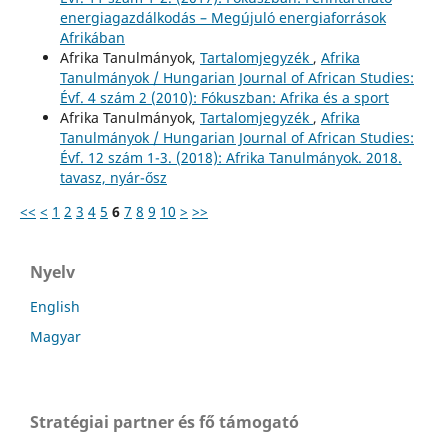
energiagazdálkodás – Megújuló energiaforrások
Afrikában
Afrika Tanulmányok,
Tartalomjegyzék
,
Afrika
Tanulmányok / Hungarian Journal of African Studies:
Évf. 4 szám 2 (2010): Fókuszban: Afrika és a sport
Afrika Tanulmányok,
Tartalomjegyzék
,
Afrika
Tanulmányok / Hungarian Journal of African Studies:
Évf. 12 szám 1-3. (2018): Afrika Tanulmányok. 2018.
tavasz, nyár-ősz
<<
<
1
2
3
4
5
6
7
8
9
10
>
>>
Nyelv
English
Magyar
Stratégiai partner és fő támogató