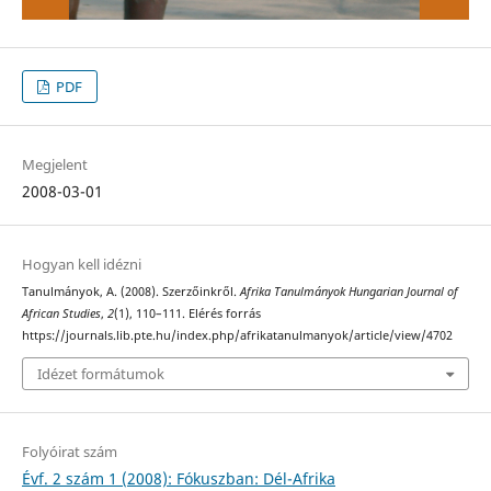
PDF
Megjelent
2008-03-01
Hogyan kell idézni
Tanulmányok, A. (2008). Szerzőinkről.
Afrika Tanulmányok Hungarian Journal of
African Studies
,
2
(1), 110–111. Elérés forrás
https://journals.lib.pte.hu/index.php/afrikatanulmanyok/article/view/4702
Idézet formátumok
Folyóirat szám
Évf. 2 szám 1 (2008): Fókuszban: Dél-Afrika