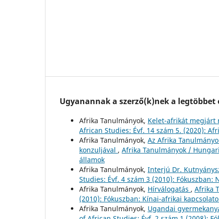
Ugyanannak a szerző(k)nek a legtöbbet o
Afrika Tanulmányok,
Kelet-afrikát megjárt
African Studies: Évf. 14 szám 5. (2020): A
Afrika Tanulmányok,
Az Afrika Tanulmányok 
konzuljával
,
Afrika Tanulmányok / Hungaria
államok
Afrika Tanulmányok,
Interjú Dr. Kutnyánys
Studies: Évf. 4 szám 3 (2010): Fókuszban: 
Afrika Tanulmányok,
Hírválogatás
,
Afrika 
(2010): Fókuszban: Kínai-afrikai kapcsolato
Afrika Tanulmányok,
Ugandai gyermekanyá
of African Studies: Évf. 2 szám 1 (2008): F