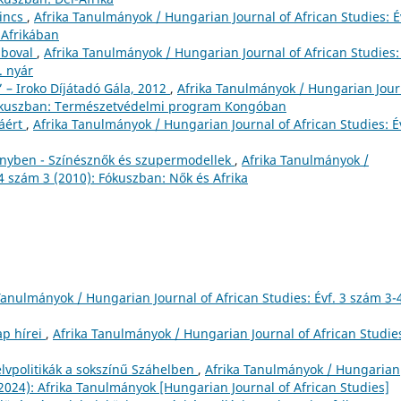
kincs
,
Afrika Tanulmányok / Hungarian Journal of African Studies: É
 Afrikában
mboval
,
Afrika Tanulmányok / Hungarian Journal of African Studies: 
. nyár
 – Iroko Díjátadó Gála, 2012
,
Afrika Tanulmányok / Hungarian Jour
: Fókuszban: Természetvédelmi program Kongóban
áért
,
Afrika Tanulmányok / Hungarian Journal of African Studies: Év
fényben - Színésznők és szupermodellek
,
Afrika Tanulmányok /
 4 szám 3 (2010): Fókuszban: Nők és Afrika
Tanulmányok / Hungarian Journal of African Studies: Évf. 3 szám 3-
p hírei
,
Afrika Tanulmányok / Hungarian Journal of African Studie
lvpolitikák a sokszínű Száhelben
,
Afrika Tanulmányok / Hungarian
 (2024): Afrika Tanulmányok [Hungarian Journal of African Studies]