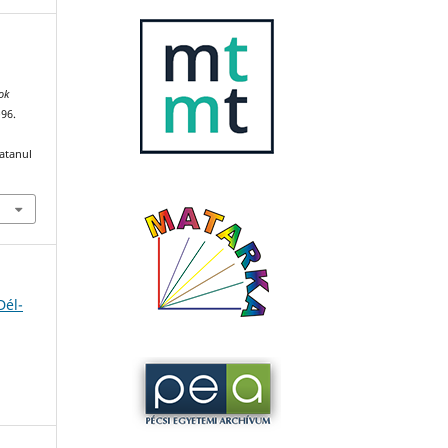
ok
–96.
katanul
Dél-