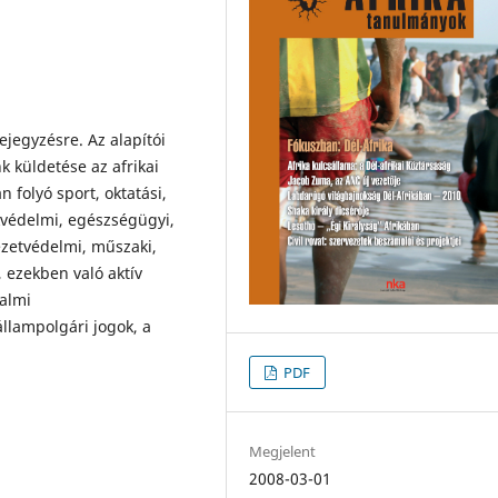
ejegyzésre. Az alapítói
 küldetése az afrikai
n folyó sport, oktatási,
kvédelmi, egészségügyi,
ezetvédelmi, műszaki,
ezekben való aktív
dalmi
llampolgári jogok, a
PDF
Megjelent
2008-03-01