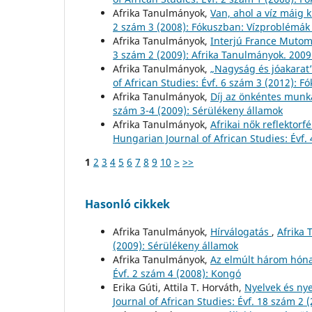
Afrika Tanulmányok,
Van, ahol a víz máig 
2 szám 3 (2008): Fókuszban: Vízproblémák
Afrika Tanulmányok,
Interjú France Muto
3 szám 2 (2009): Afrika Tanulmányok. 2009
Afrika Tanulmányok,
„Nagyság és jóakarat”
of African Studies: Évf. 6 szám 3 (2012)
Afrika Tanulmányok,
Díj az önkéntes munk
szám 3-4 (2009): Sérülékeny államok
Afrika Tanulmányok,
Afrikai nők reflektor
Hungarian Journal of African Studies: Évf.
1
2
3
4
5
6
7
8
9
10
>
>>
Hasonló cikkek
Afrika Tanulmányok,
Hírválogatás
,
Afrika 
(2009): Sérülékeny államok
Afrika Tanulmányok,
Az elmúlt három hóna
Évf. 2 szám 4 (2008): Kongó
Erika Gúti, Attila T. Horváth,
Nyelvek és nye
Journal of African Studies: Évf. 18 szám 2