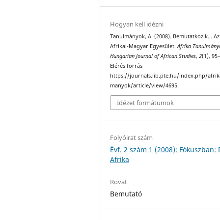
Hogyan kell idézni
Tanulmányok, A. (2008). Bemutatkozik… Az
Afrikai-Magyar Egyesület.
Afrika Tanulmány
Hungarian Journal of African Studies
,
2
(1), 95
Elérés forrás
https://journals.lib.pte.hu/index.php/afri
manyok/article/view/4695
Idézet formátumok
Folyóirat szám
Évf. 2 szám 1 (2008): Fókuszban: 
Afrika
Rovat
Bemutató