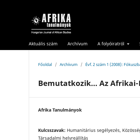
Aktuális szám
Archívum
A folyóiratról
Főoldal
/
Archívum
/
Évf. 2 szám 1 (2008): Fókuszb
Bemutatkozik… Az Afrikai
Afrika Tanulmányok
Kulcsszavak:
Humanitárius segélyezés, Közösségi
Társadalmi helyreállítás