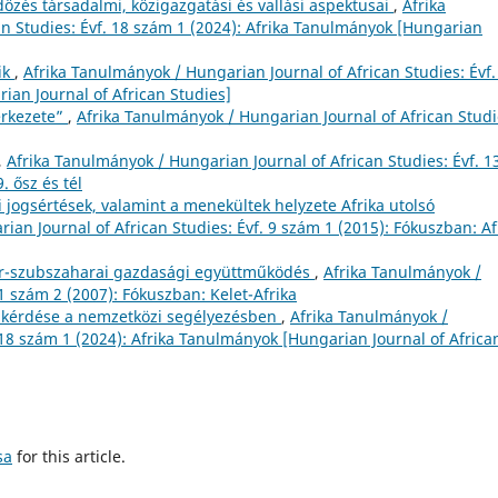
dözés társadalmi, közigazgatási és vallási aspektusai
,
Afrika
n Studies: Évf. 18 szám 1 (2024): Afrika Tanulmányok [Hungarian
ik
,
Afrika Tanulmányok / Hungarian Journal of African Studies: Évf.
ian Journal of African Studies]
erkezete”
,
Afrika Tanulmányok / Hungarian Journal of African Studi
,
Afrika Tanulmányok / Hungarian Journal of African Studies: Évf. 1
. ősz és tél
 jogsértések, valamint a menekültek helyzete Afrika utolsó
ian Journal of African Studies: Évf. 9 szám 1 (2015): Fókuszban: Af
ar-szubszaharai gazdasági együttműködés
,
Afrika Tanulmányok /
 1 szám 2 (2007): Fókuszban: Kelet-Afrika
rő kérdése a nemzetközi segélyezésben
,
Afrika Tanulmányok /
 18 szám 1 (2024): Afrika Tanulmányok [Hungarian Journal of Africa
sa
for this article.