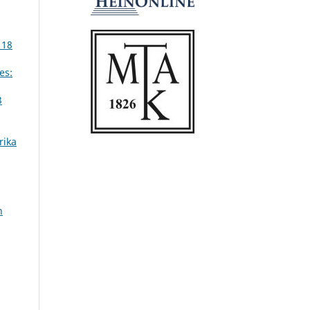
 18
es:
3
rika
n