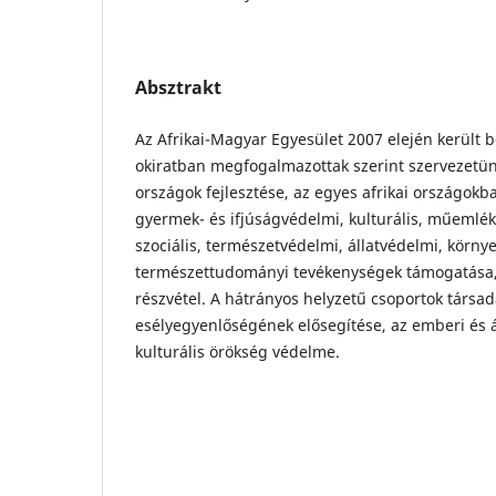
Absztrakt
Az Afrikai-Magyar Egyesület 2007 elején került b
okiratban megfogalmazottak szerint szervezetünk
országok fejlesztése, az egyes afrikai országokba
gyermek- és ifjúságvédelmi, kulturális, műemlé
szociális, természetvédelmi, állatvédelmi, körny
természettudományi tevékenységek támogatása, 
részvétel. A hátrányos helyzetű csoportok társa
esélyegyenlőségének elősegítése, az emberi és á
kulturális örökség védelme.