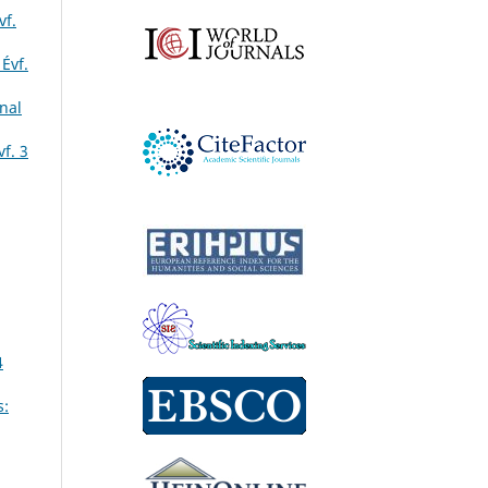
vf.
Évf.
nal
f. 3
4
s: