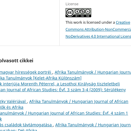
License
This work is licensed under a
Creative
Commons Attribution-NonCommercia
NoDerivatives 4.0 International Licen
lvasott cikkei
 magyar hírességek portréi
,
Afrika Tanulmányok / Hungarian Journa
frika Tanulmányok [Kelet-Afrika Különszám]
interjúja Morenth Péterrel, a Lesothoi Királyság tiszteletbeli
n Journal of African Studies: Évf. 3 szám 3-4 (2009): Sérülékeny
zky Valériával
,
Afrika Tanulmányok / Hungarian Journal of African
Nők és Afrika
Tanulmányok / Hungarian Journal of African Studies: Évf. 4 szám 1
k
s családok távtámogatása
,
Afrika Tanulmányok / Hungarian Journ
ókuszban: Dél-Afrika