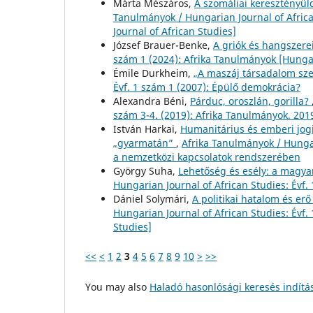
Márta Mészáros,
A szomáliai keresztényül
Tanulmányok / Hungarian Journal of Africa
Journal of African Studies]
József Brauer-Benke,
A griók és hangszere
szám 1 (2024): Afrika Tanulmányok [Hungar
Émile Durkheim,
„A maszáj társadalom sz
Évf. 1 szám 1 (2007): Épülő demokrácia?
Alexandra Béni,
Párduc, oroszlán, gorilla?
szám 3-4. (2019): Afrika Tanulmányok. 2019
István Harkai,
Humanitárius és emberi jogi
„gyarmatán”
,
Afrika Tanulmányok / Hungar
a nemzetközi kapcsolatok rendszerében
György Suha,
Lehetőség és esély: a magy
Hungarian Journal of African Studies: Évf.
Dániel Solymári,
A politikai hatalom és e
Hungarian Journal of African Studies: Évf.
Studies]
<<
<
1
2
3
4
5
6
7
8
9
10
>
>>
You may also
Haladó hasonlósági keresés indítá