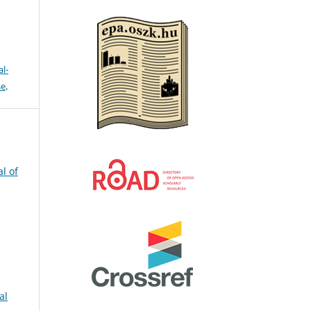
l-
se
.
l of
al