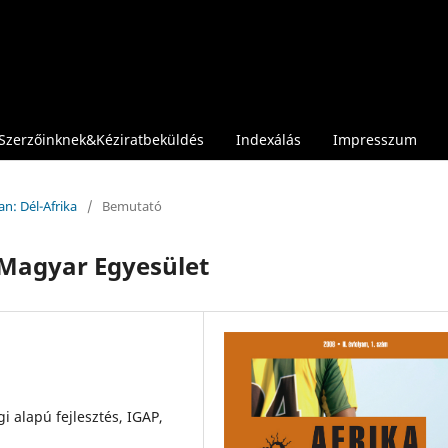
Szerzőinknek&Kéziratbeküldés
Indexálás
Impresszum
an: Dél-Afrika
/
Bemutató
-Magyar Egyesület
 alapú fejlesztés, IGAP,