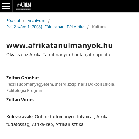
Főoldal
/
Archívum
/
Évf. 2 szám 1 (2008): Fókuszban: Dél-Afrika
/
Kultúra
www.afrikatanulmanyok.hu
Olvassa az Afrika Tanulmányok honlapját naponta!
Zoltán Grünhut
Pécsi Tudományegyetem, Interdiszciplináris Doktori Iskola,
Politológia Program
Zoltán Vörös
Kulcsszavak:
Online tudományos folyóirat, Afrika-
tudatosság, Afrika-kép, Afrikanisztika