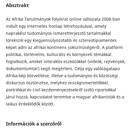
Absztrakt
Az Afrika Tanulmányok folyóirat online változata 2008-ban
indult egy internetes honlap létrehozásával, amely
naprakész tudományos-ismeretterjesztő tartalmakkal
törekszik egy kiegyensúlyozotabb és sztereotípiamentes
képet adni az afrikai kontinens sokszínűségéről. A platform
politikai, történelmi, kulturális és környezeti témákkal
foglalkozik, amiket interaktív eszközökkel (videók, rejtvények,
dokumentumtár) segít megérteni. Célja egy valóságalapú
Afrika-kép közvetítése, illetve a tudományos és közösségi
diskurzus ösztönzése, melyhez országismertetőkkel,
portrékkal és civil kezdeményezésekről szóló riportokkal
járul hozzá, kapcsolatot teremtve a magyar afrikanisták és a
laikus érdeklődők között.
Információk a szerzőről