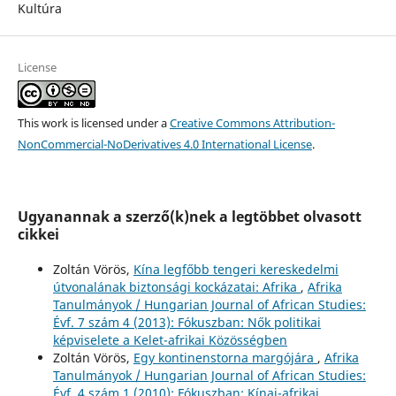
Kultúra
License
This work is licensed under a
Creative Commons Attribution-
NonCommercial-NoDerivatives 4.0 International License
.
Ugyanannak a szerző(k)nek a legtöbbet olvasott
cikkei
Zoltán Vörös,
Kína legfőbb tengeri kereskedelmi
útvonalának biztonsági kockázatai: Afrika
,
Afrika
Tanulmányok / Hungarian Journal of African Studies:
Évf. 7 szám 4 (2013): Fókuszban: Nők politikai
képviselete a Kelet-afrikai Közösségben
Zoltán Vörös,
Egy kontinenstorna margójára
,
Afrika
Tanulmányok / Hungarian Journal of African Studies:
Évf. 4 szám 1 (2010): Fókuszban: Kínai-afrikai