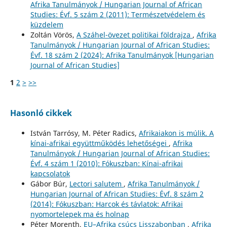
Afrika Tanulmányok / Hungarian Journal of African
Studies: Évf. 5 szám 2 (2011): Természetvédelem és
küzdelem
Zoltán Vörös,
A Száhel-övezet politikai földrajza
,
Afrika
Tanulmányok / Hungarian Journal of African Studies:
Évf. 18 szám 2 (2024): Afrika Tanulmányok [Hungarian
Journal of African Studies]
1
2
>
>>
Hasonló cikkek
István Tarrósy, M. Péter Radics,
Afrikaiakon is múlik. A
kínai-afrikai együttműködés lehetőségei
,
Afrika
Tanulmányok / Hungarian Journal of African Studies:
Évf. 4 szám 1 (2010): Fókuszban: Kínai-afrikai
kapcsolatok
Gábor Búr,
Lectori salutem
,
Afrika Tanulmányok /
Hungarian Journal of African Studies: Évf. 8 szám 2
(2014): Fókuszban: Harcok és távlatok: Afrikai
nyomortelepek ma és holnap
Péter Morenth,
EU–Afrika csúcs Lisszabonban
,
Afrika