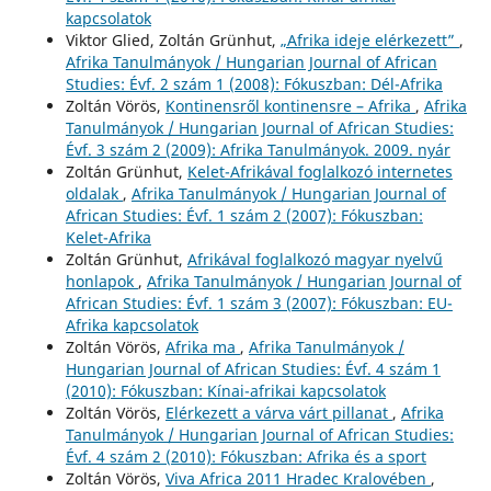
kapcsolatok
Viktor Glied, Zoltán Grünhut,
„Afrika ideje elérkezett”
,
Afrika Tanulmányok / Hungarian Journal of African
Studies: Évf. 2 szám 1 (2008): Fókuszban: Dél-Afrika
Zoltán Vörös,
Kontinensről kontinensre – Afrika
,
Afrika
Tanulmányok / Hungarian Journal of African Studies:
Évf. 3 szám 2 (2009): Afrika Tanulmányok. 2009. nyár
Zoltán Grünhut,
Kelet-Afrikával foglalkozó internetes
oldalak
,
Afrika Tanulmányok / Hungarian Journal of
African Studies: Évf. 1 szám 2 (2007): Fókuszban:
Kelet-Afrika
Zoltán Grünhut,
Afrikával foglalkozó magyar nyelvű
honlapok
,
Afrika Tanulmányok / Hungarian Journal of
African Studies: Évf. 1 szám 3 (2007): Fókuszban: EU-
Afrika kapcsolatok
Zoltán Vörös,
Afrika ma
,
Afrika Tanulmányok /
Hungarian Journal of African Studies: Évf. 4 szám 1
(2010): Fókuszban: Kínai-afrikai kapcsolatok
Zoltán Vörös,
Elérkezett a várva várt pillanat
,
Afrika
Tanulmányok / Hungarian Journal of African Studies:
Évf. 4 szám 2 (2010): Fókuszban: Afrika és a sport
Zoltán Vörös,
Viva Africa 2011 Hradec Kralovében
,