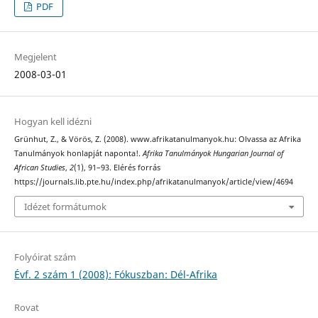
PDF
Megjelent
2008-03-01
Hogyan kell idézni
Grünhut, Z., & Vörös, Z. (2008). www.afrikatanulmanyok.hu: Olvassa az Afrika
Tanulmányok honlapját naponta!.
Afrika Tanulmányok Hungarian Journal of
African Studies
,
2
(1), 91–93. Elérés forrás
https://journals.lib.pte.hu/index.php/afrikatanulmanyok/article/view/4694
Idézet formátumok
Folyóirat szám
Évf. 2 szám 1 (2008): Fókuszban: Dél-Afrika
Rovat