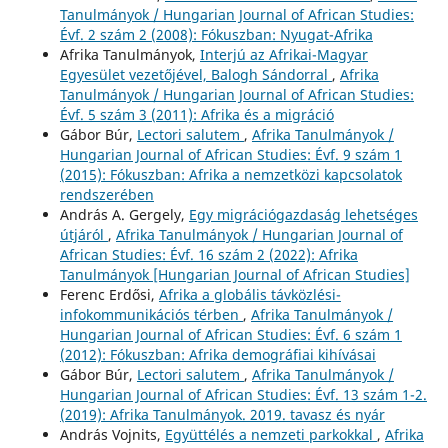
Tanulmányok / Hungarian Journal of African Studies:
Évf. 2 szám 2 (2008): Fókuszban: Nyugat-Afrika
Afrika Tanulmányok,
Interjú az Afrikai-Magyar
Egyesület vezetőjével, Balogh Sándorral
,
Afrika
Tanulmányok / Hungarian Journal of African Studies:
Évf. 5 szám 3 (2011): Afrika és a migráció
Gábor Búr,
Lectori salutem
,
Afrika Tanulmányok /
Hungarian Journal of African Studies: Évf. 9 szám 1
(2015): Fókuszban: Afrika a nemzetközi kapcsolatok
rendszerében
András A. Gergely,
Egy migrációgazdaság lehetséges
útjáról
,
Afrika Tanulmányok / Hungarian Journal of
African Studies: Évf. 16 szám 2 (2022): Afrika
Tanulmányok [Hungarian Journal of African Studies]
Ferenc Erdősi,
Afrika a globális távközlési-
infokommunikációs térben
,
Afrika Tanulmányok /
Hungarian Journal of African Studies: Évf. 6 szám 1
(2012): Fókuszban: Afrika demográfiai kihívásai
Gábor Búr,
Lectori salutem
,
Afrika Tanulmányok /
Hungarian Journal of African Studies: Évf. 13 szám 1-2.
(2019): Afrika Tanulmányok. 2019. tavasz és nyár
András Vojnits,
Együttélés a nemzeti parkokkal
,
Afrika