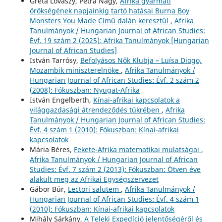
Gréta Lovászy, Petra Nagy,
Afrika gyarmati
örökségének napjainkig tartó hatásai Burna Boy
Monsters You Made Című dalán keresztül
,
Afrika
Tanulmányok / Hungarian Journal of African Studies:
Évf. 19 szám 2 (2025): Afrika Tanulmányok [Hungarian
Journal of African Studies]
István Tarrósy,
Befolyásos Nők Klubja – Luísa Diogo,
Mozambik miniszterelnöke
,
Afrika Tanulmányok /
Hungarian Journal of African Studies: Évf. 2 szám 2
(2008): Fókuszban: Nyugat-Afrika
István Engelberth,
Kínai-afrikai kapcsolatok a
világgazdasági átrendeződés tükrében
,
Afrika
Tanulmányok / Hungarian Journal of African Studies:
Évf. 4 szám 1 (2010): Fókuszban: Kínai-afrikai
kapcsolatok
Mária Béres,
Fekete-Afrika matematikai mulatságai
,
Afrika Tanulmányok / Hungarian Journal of African
Studies: Évf. 7 szám 2 (2013): Fókuszban: Ötven éve
alakult meg az Afrikai Egységszervezet
Gábor Búr,
Lectori salutem
,
Afrika Tanulmányok /
Hungarian Journal of African Studies: Évf. 4 szám 1
(2010): Fókuszban: Kínai-afrikai kapcsolatok
Mihály Sárkány,
A Teleki Expedíció jelentőségéről és