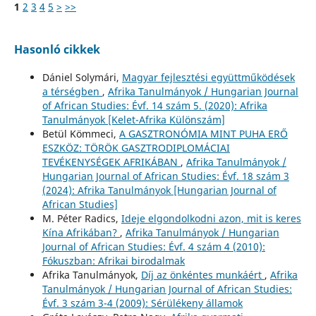
1
2
3
4
5
>
>>
Hasonló cikkek
Dániel Solymári,
Magyar fejlesztési együttműködések
a térségben
,
Afrika Tanulmányok / Hungarian Journal
of African Studies: Évf. 14 szám 5. (2020): Afrika
Tanulmányok [Kelet-Afrika Különszám]
Betül Kömmeci,
A GASZTRONÓMIA MINT PUHA ERŐ
ESZKÖZ: TÖRÖK GASZTRODIPLOMÁCIAI
TEVÉKENYSÉGEK AFRIKÁBAN
,
Afrika Tanulmányok /
Hungarian Journal of African Studies: Évf. 18 szám 3
(2024): Afrika Tanulmányok [Hungarian Journal of
African Studies]
M. Péter Radics,
Ideje elgondolkodni azon, mit is keres
Kína Afrikában?
,
Afrika Tanulmányok / Hungarian
Journal of African Studies: Évf. 4 szám 4 (2010):
Fókuszban: Afrikai birodalmak
Afrika Tanulmányok,
Díj az önkéntes munkáért
,
Afrika
Tanulmányok / Hungarian Journal of African Studies:
Évf. 3 szám 3-4 (2009): Sérülékeny államok