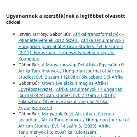
Ugyanannak a szerző(k)nek a legtöbbet olvasott
cikkei
István Tarrósy, Gábor Búr,
Afrikai transzformációk –
Pillanatfelvételek 2012 őszén
,
Afrika Tanulmányok /
Hungarian Journal of African Studies: Évf. 6 szám 3
(2012): Fókuszban: Természetvédelmi program
Kongóban
Gábor Búr,
A Magyarországi Dél-Afrika Egyesületről
,
Afrika Tanulmányok / Hungarian Journal of African
Studies: Évf. 2 szám 1 (2008): Fókuszban: Dél-Afrika
Gábor Búr,
Ötven éve alakult meg az Afrikai
Egységszervezet
,
Afrika Tanulmányok / Hungarian
Journal of African Studies: Évf. 7 szám 2 (2013):
Fókuszban: Ötven éve alakult meg az Afrikai
Egységszervezet
Gábor Búr,
Magyarok Kelet-Afrikában történeti
távlatban
,
Afrika Tanulmányok / Hungarian Journal of
African Studies: Évf. 14 szám 5. (2020): Afrika
Tanulmányok [Kelet-Afrika Különszám]