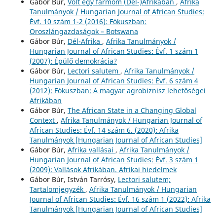
Gábor Búr,
Volt egy farmom (Dél-)Afrikában
,
Afrika
Tanulmányok / Hungarian Journal of African Studies:
Évf. 10 szám 1-2 (2016): Fókuszban:
Oroszlángazdaságok – Botswana
Gábor Búr,
Dél-Afrika
,
Afrika Tanulmányok /
Hungarian Journal of African Studies: Évf. 1 szám 1
(2007): Épülő demokrácia?
Gábor Búr,
Lectori salutem
,
Afrika Tanulmányok /
Hungarian Journal of African Studies: Évf. 6 szám 4
(2012): Fókuszban: A magyar agrobiznisz lehetőségei
Afrikában
Gábor Búr,
The African State in a Changing Global
Context
,
Afrika Tanulmányok / Hungarian Journal of
African Studies: Évf. 14 szám 6. (2020): Afrika
Tanulmányok [Hungarian Journal of African Studies]
Gábor Búr,
Afrika vallásai
,
Afrika Tanulmányok /
Hungarian Journal of African Studies: Évf. 3 szám 1
(2009): Vallások Afrikában. Afrikai hiedelmek
Gábor Búr, István Tarrósy,
Lectori salutem;
Tartalomjegyzék
,
Afrika Tanulmányok / Hungarian
Journal of African Studies: Évf. 16 szám 1 (2022): Afrika
Tanulmányok [Hungarian Journal of African Studies]