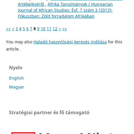
értékeléséről
,
Afrika Tanulmányok / Hungarian
Journal of African Studies: Évf. 7 szám 3 (2013):
Fókuszban: Zöld forradalom Afrikában
<<
<
3
4
5
6
7
8
9
10
11
12
>
>>
You may also
Haladó hasonlósági keresés indítása
for this
article.
Nyelv
English
Magyar
Stratégiai partner és fő támogató