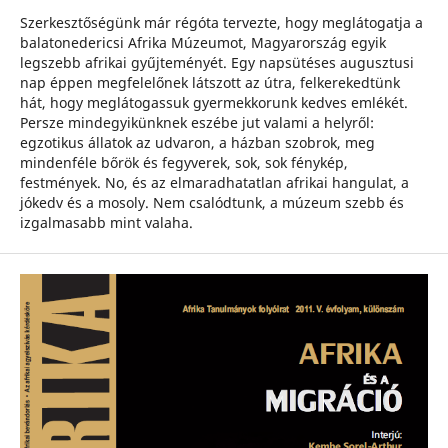
Szerkesztőségünk már régóta tervezte, hogy meglátogatja a
balatonedericsi Afrika Múzeumot, Magyarország egyik
legszebb afrikai gyűjteményét. Egy napsütéses augusztusi
nap éppen megfelelőnek látszott az útra, felkerekedtünk
hát, hogy meglátogassuk gyermekkorunk kedves emlékét.
Persze mindegyikünknek eszébe jut valami a helyről:
egzotikus állatok az udvaron, a házban szobrok, meg
mindenféle bőrök és fegyverek, sok, sok fénykép,
festmények. No, és az elmaradhatatlan afrikai hangulat, a
jókedv és a mosoly. Nem csalódtunk, a múzeum szebb és
izgalmasabb mint valaha.