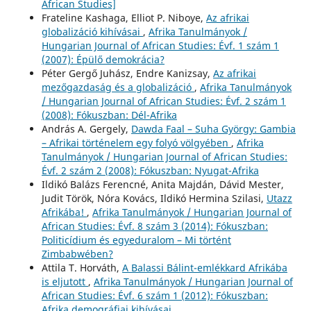
African Studies]
Frateline Kashaga, Elliot P. Niboye,
Az afrikai
globalizáció kihívásai
,
Afrika Tanulmányok /
Hungarian Journal of African Studies: Évf. 1 szám 1
(2007): Épülő demokrácia?
Péter Gergő Juhász, Endre Kanizsay,
Az afrikai
mezőgazdaság és a globalizáció
,
Afrika Tanulmányok
/ Hungarian Journal of African Studies: Évf. 2 szám 1
(2008): Fókuszban: Dél-Afrika
András A. Gergely,
Dawda Faal – Suha György: Gambia
– Afrikai történelem egy folyó völgyében
,
Afrika
Tanulmányok / Hungarian Journal of African Studies:
Évf. 2 szám 2 (2008): Fókuszban: Nyugat-Afrika
Ildikó Balázs Ferencné, Anita Majdán, Dávid Mester,
Judit Török, Nóra Kovács, Ildikó Hermina Szilasi,
Utazz
Afrikába!
,
Afrika Tanulmányok / Hungarian Journal of
African Studies: Évf. 8 szám 3 (2014): Fókuszban:
Politicídium és egyeduralom – Mi történt
Zimbabwében?
Attila T. Horváth,
A Balassi Bálint-emlékkard Afrikába
is eljutott
,
Afrika Tanulmányok / Hungarian Journal of
African Studies: Évf. 6 szám 1 (2012): Fókuszban:
Afrika demográfiai kihívásai