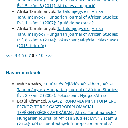
Évf. 5 szám 3 (2011): Afrika és a migráció
Afrika Tanulmányok,
Tartalomjegyzék
,
Afrika
Tanulmányok / Hungarian Journal of African Studies:
Évf. 1 szám 1 (2007): Épülő demokrácia?
Afrika Tanulmányok,
Tartalomjegyzék
,
Afrika
Tanulmányok / Hungarian Journal of African Studies:
Évf. 8 szám 4 (2014): Fókuszban: Nigériai választások
(2015. február)
<<
<
3
4
5
6
7
8
9
10
>
>>
Hasonló cikkek
Máté Kovács,
Kultúra és fejlődés Afrikában
,
Afrika
Tanulmányok / Hungarian Journal of African Studies:
Évf. 2 szám 2 (2008): Fókuszban: Nyugat-Afrika
Betül Kömmeci,
A GASZTRONÓMIA MINT PUHA ERŐ
ESZKÖZ: TÖRÖK GASZTRODIPLOMÁCIAI
TEVÉKENYSÉGEK AFRIKÁBAN
,
Afrika Tanulmányok /
Hungarian Journal of African Studies: Évf. 18 szám 3
(2024): Afrika Tanulmányok [Hungarian Journal of