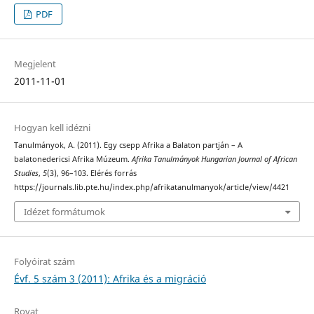
PDF
Megjelent
2011-11-01
Hogyan kell idézni
Tanulmányok, A. (2011). Egy csepp Afrika a Balaton partján – A
balatonedericsi Afrika Múzeum.
Afrika Tanulmányok Hungarian Journal of African
Studies
,
5
(3), 96–103. Elérés forrás
https://journals.lib.pte.hu/index.php/afrikatanulmanyok/article/view/4421
Idézet formátumok
Folyóirat szám
Évf. 5 szám 3 (2011): Afrika és a migráció
Rovat