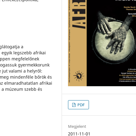
látogatja a
egyik legszebb afrikai
éppen megfelelőnek
látogassuk gyermekkorunk
jut valami a helyről:
, meg mindenféle bőrök és
az elmaradhatatlan afrikai
k, a múzeum szebb és
PDF
Megjelent
2011-11-01