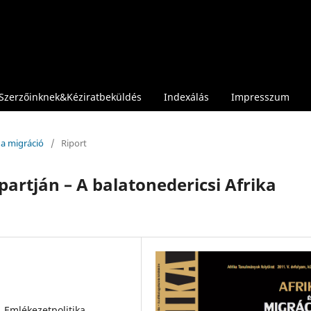
Szerzőinknek&Kéziratbeküldés
Indexálás
Impresszum
s a migráció
/
Riport
partján – A balatonedericsi Afrika
, Emlékezetpolitika,