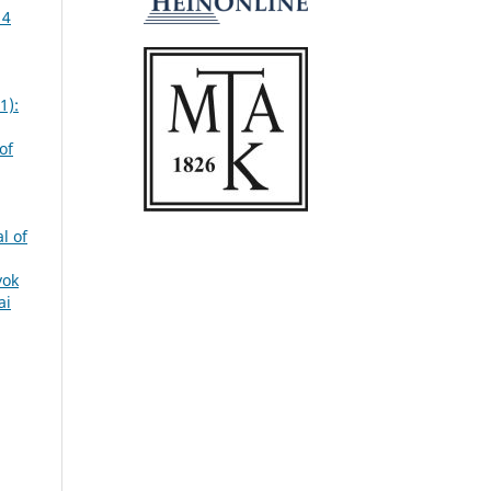
 4
1):
of
l of
yok
ai