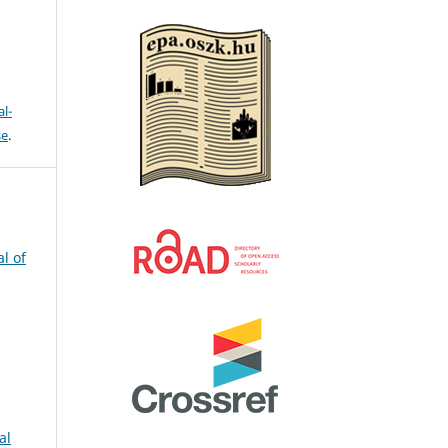
l-
se
.
l of
al