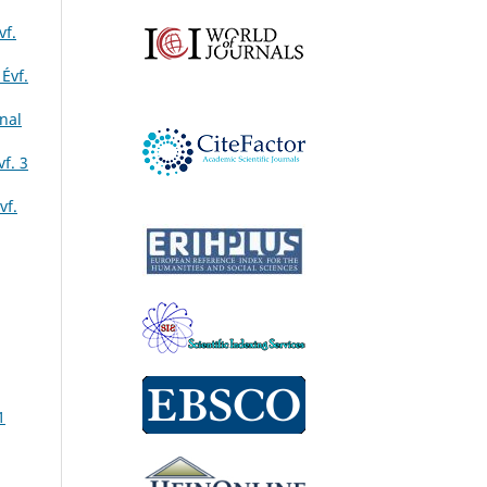
vf.
Évf.
nal
f. 3
vf.
1