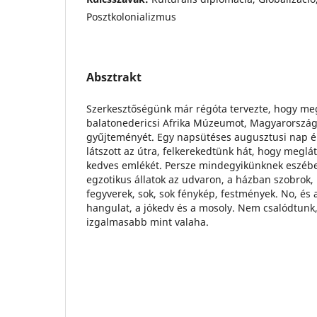
Posztkolonializmus
Absztrakt
Szerkesztőségünk már régóta tervezte, hogy meg
balatonedericsi Afrika Múzeumot, Magyarország 
gyűjteményét. Egy napsütéses augusztusi nap 
látszott az útra, felkerekedtünk hát, hogy meg
kedves emlékét. Persze mindegyikünknek eszébe 
egzotikus állatok az udvaron, a házban szobrok
fegyverek, sok, sok fénykép, festmények. No, és 
hangulat, a jókedv és a mosoly. Nem csalódtun
izgalmasabb mint valaha.