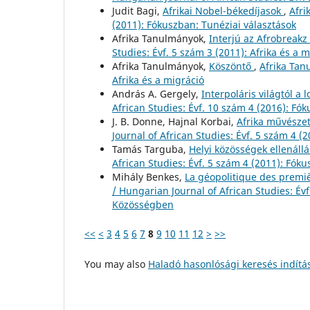
Judit Bagi,
Afrikai Nobel-békedíjasok
,
Afri
(2011): Fókuszban: Tunéziai választások
Afrika Tanulmányok,
Interjú az Afrobreakz
Studies: Évf. 5 szám 3 (2011): Afrika és a 
Afrika Tanulmányok,
Köszöntő
,
Afrika Tan
Afrika és a migráció
András A. Gergely,
Interpoláris világtól a
African Studies: Évf. 10 szám 4 (2016): Fók
J. B. Donne, Hajnal Korbai,
Afrika művésze
Journal of African Studies: Évf. 5 szám 4 (
Tamás Targuba,
Helyi közösségek ellenáll
African Studies: Évf. 5 szám 4 (2011): Fók
Mihály Benkes,
La géopolitique des premi
/ Hungarian Journal of African Studies: Évf
Közösségben
<<
<
3
4
5
6
7
8
9
10
11
12
>
>>
You may also
Haladó hasonlósági keresés indítá