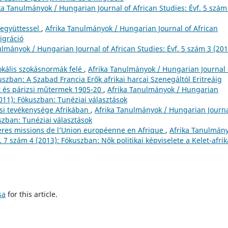
ka Tanulmányok / Hungarian Journal of African Studies: Évf. 5 szám
 együttessel
,
Afrika Tanulmányok / Hungarian Journal of African
migráció
ulmányok / Hungarian Journal of African Studies: Évf. 5 szám 3 (201
 lokális szokásnormák felé
,
Afrika Tanulmányok / Hungarian Journal 
uszban: A Szabad Francia Erők afrikai harcai Szenegáltól Eritreáig
t és párizsi műtermek 1905-20
,
Afrika Tanulmányok / Hungarian
2011): Fókuszban: Tunéziai választások
ási tevékenysége Afrikában
,
Afrika Tanulmányok / Hungarian Journa
uszban: Tunéziai választások
ères missions de l’Union européenne en Afrique
,
Afrika Tanulmán
. 7 szám 4 (2013): Fókuszban: Nők politikai képviselete a Kelet-afrik
sa
for this article.