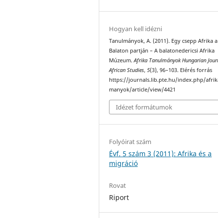
Hogyan kell idézni
Tanulmányok, A. (2011). Egy csepp Afrika a
Balaton partján – A balatonedericsi Afrika
Múzeum.
Afrika Tanulmányok Hungarian Jour
African Studies
,
5
(3), 96–103. Elérés forrás
https://journals.lib.pte.hu/index.php/afri
manyok/article/view/4421
Idézet formátumok
Folyóirat szám
Évf. 5 szám 3 (2011): Afrika és a
migráció
Rovat
Riport