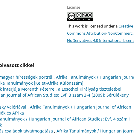
License
This work is licensed under a
Creative
Commons Attribution-NonCommercia
NoDerivatives 4.0 International Licen
lvasott cikkei
 magyar hírességek portréi
,
Afrika Tanulmányok / Hungarian Journa
frika Tanulmányok [Kelet-Afrika Különszám]
interjúja Morenth Péterrel, a Lesothoi Királyság tiszteletbeli
n Journal of African Studies: Évf. 3 szám 3-4 (2009): Sérülékeny
zky Valériával
,
Afrika Tanulmányok / Hungarian Journal of African
Nők és Afrika
Tanulmányok / Hungarian Journal of African Studies: Évf. 4 szám 1
k
s családok távtámogatása
,
Afrika Tanulmányok / Hungarian Journ