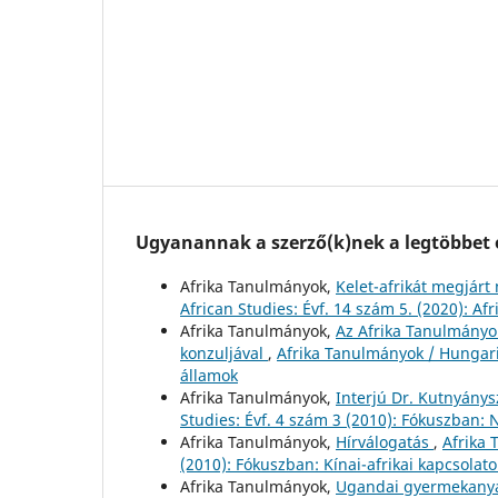
Ugyanannak a szerző(k)nek a legtöbbet o
Afrika Tanulmányok,
Kelet-afrikát megjárt
African Studies: Évf. 14 szám 5. (2020): A
Afrika Tanulmányok,
Az Afrika Tanulmányok 
konzuljával
,
Afrika Tanulmányok / Hungaria
államok
Afrika Tanulmányok,
Interjú Dr. Kutnyánys
Studies: Évf. 4 szám 3 (2010): Fókuszban: 
Afrika Tanulmányok,
Hírválogatás
,
Afrika 
(2010): Fókuszban: Kínai-afrikai kapcsolato
Afrika Tanulmányok,
Ugandai gyermekanyá