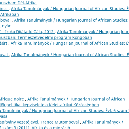
ókuszban: Dél-Afrika
kincs
,
Afrika Tanulmányok / Hungarian Journal of African Studies: É
 Afrikában
mboval
,
Afrika Tanulmányok / Hungarian Journal of African Studies: 
. nyár
 – Iroko Díjátadó Gála, 2012
,
Afrika Tanulmányok / Hungarian Jour
: Fókuszban: Természetvédelmi program Kongóban
áért
,
Afrika Tanulmányok / Hungarian Journal of African Studies: Év
suval
,
Afrika Tanulmányok / Hungarian Journal of African Studies: É
Afrique noire
,
Afrika Tanulmányok / Hungarian Journal of African
ők politikai képviselete a Kelet-afrikai Közösségben
a Tanulmányok / Hungarian Journal of African Studies: Évf. 6 szám 
vásai
Alapítvány vezetőjével, France Mutomboval
,
Afrika Tanulmányok /
5 szám 3 (2011): Afrika és a migráció