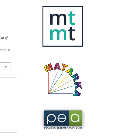
nal of
katanul