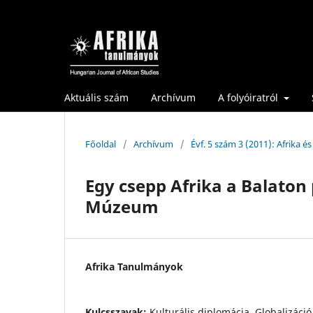
Aktuális szám
Archívum
A folyóiratról
Főoldal
/
Archívum
/
Évf. 5 szám 3 (2011): Afrika é
Egy csepp Afrika a Balaton 
Múzeum
Afrika Tanulmányok
Kulcsszavak:
Kulturális diplomácia, Globalizáció