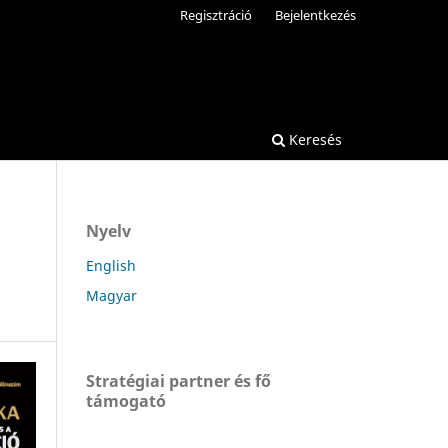
Regisztráció
Bejelentkezés
Keresés
Nyelv
English
Magyar
Stratégiai partner és fő
támogató