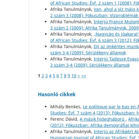
of African Studies: Évf. 2 szám 1 (2008): F
Afrika Tanulmányok,
Van, ahol a víz máig 
2 szám 3 (2008): Fókuszban: Vízproblémák
Afrika Tanulmányok,
Interjú France Muto
3 szám 2 (2009): Afrika Tanulmányok. 2009
Afrika Tanulmányok,
„Nagyság és jóakarat”
of African Studies: Évf. 6 szám 3 (2012)
Afrika Tanulmányok,
Díj az önkéntes munk
szám 3-4 (2009): Sérülékeny államok
Afrika Tanulmányok,
Interjú Tadesse Eyas
3 szám 3-4 (2009): Sérülékeny államok
1
2
3
4
5
6
7
8
9
10
>
>>
Hasonló cikkek
Mihály Benkes,
Le politique par le bas en 
Studies: Évf. 7 szám 4 (2013): Fókuszban: N
Ferenc Dávid,
A másik hidegháború
,
Afrik
(2012): Fókuszban: Afrika demográfiai kihí
Afrika Tanulmányok,
Interjú az Afrikáért 
Hungarian Journal of African Studies: Évf. 