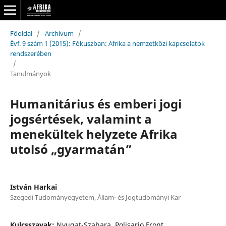
Főoldal
/
Archívum
/
Évf. 9 szám 1 (2015): Fókuszban: Afrika a nemzetközi kapcsolatok
rendszerében
/
Tanulmányok
Humanitárius és emberi jogi
jogsértések, valamint a
menekültek helyzete Afrika
utolsó „gyarmatán”
István Harkai
Szegedi Tudományegyetem, Állam- és Jogtudományi Kar
Kulcsszavak:
Nyugat-Szahara, Polisario Front,