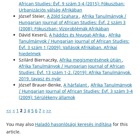
African Studies: Évf. 9 szám 3-4 (2015): Fókuszban:
Urbanizációs válság Afrikában
József Steier,
A Zöld Szahara
,
Afrika Tanulmányok /
Hungarian Journal of African Studies: Évf. 2 szám 3
(2008): Fókuszban: Vízproblémák Afrikában
Dávid Keserű,
A háddzs és Nyugat-Afrika
,
Afrika
Tanulmányok / Hungarian Journal of African Studies:
Évf. 3 szám 1 (2009): Vallások Afrikában. Afrikai
hiedelmek
Szilárd Biernaczky,
Afrika megismerésének útján
,
Afrika Tanulmányok / Hungarian Journal of African
Studies: Évf. 13 szám 1-2. (2019): Afrika Tanulmányok.
2019. tavasz és nyár
József Brauer-Benke,
A hárfalant
,
Afrika Tanulmányok
/ Hungarian Journal of African Studies: Évf. 3 szám 3-4
(2009): Sérülékeny államok
<<
<
1
2
3
4
5
6
7
>
>>
You may also
Haladó hasonlósági keresés indítása
for this
article.