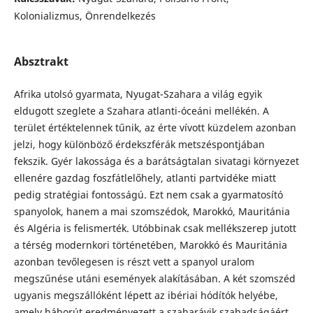
Kolonializmus, Önrendelkezés
Absztrakt
Afrika utolsó gyarmata, Nyugat-Szahara a világ egyik
eldugott szeglete a Szahara atlanti-óceáni mellékén. A
terület értéktelennek tűnik, az érte vívott küzdelem azonban
jelzi, hogy különböző érdekszférák metszéspontjában
fekszik. Gyér lakossága és a barátságtalan sivatagi környezet
ellenére gazdag foszfátlelőhely, atlanti partvidéke miatt
pedig stratégiai fontosságú. Ezt nem csak a gyarmatosító
spanyolok, hanem a mai szomszédok, Marokkó, Mauritánia
és Algéria is felismerték. Utóbbinak csak mellékszerep jutott
a térség modernkori történetében, Marokkó és Mauritánia
azonban tevőlegesen is részt vett a spanyol uralom
megszűnése utáni események alakításában. A két szomszéd
ugyanis megszállóként lépett az ibériai hódítók helyébe,
amely háborút eredményezett a szaharávik szabadságáért