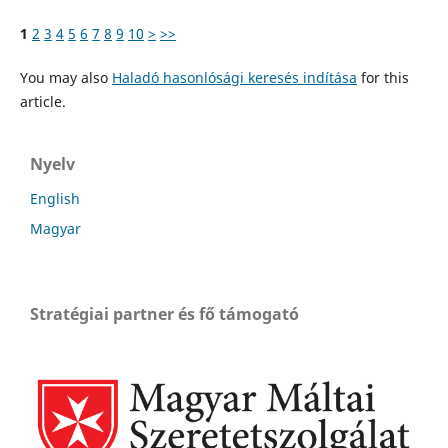
1
2
3
4
5
6
7
8
9
10
>
>>
You may also
Haladó hasonlósági keresés indítása
for this
article.
Nyelv
English
Magyar
Stratégiai partner és fő támogató