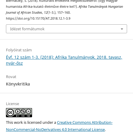
Biernaczky, S. (2018). Kulturális értékeink megbecsüléséről: (Egy magyar
humanista Afrika-kutató életműve életre kel?).
Afrika Tanulmányok Hungarian
Journal of African Studies
,
12
(1-3.), 157–160.
https://doi.org/10.15170/AT.2018.12.1-3.9
Idézet formátumok
Folyóirat szám
Évf. 12 szám 1-3. (2018): Afrika Tanulmányok. 2018. tavasz,
nyár-ősz
Rovat
Könyvkritika
License
This work is licensed under a
Creative Commons Attribution-
NonCommercial-NoDerivatives 4.0 International License
.