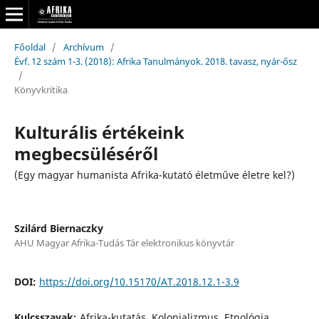
Főoldal
/
Archívum
/
Évf. 12 szám 1-3. (2018): Afrika Tanulmányok. 2018. tavasz, nyár-ősz
/
Könyvkritika
Kulturális értékeink
megbecsüléséről
(Egy magyar humanista Afrika-kutató életműve életre kel?)
Szilárd Biernaczky
AHU Magyar Afrika-Tudás Tár elektronikus könyvtár
DOI:
https://doi.org/10.15170/AT.2018.12.1-3.9
Kulcsszavak:
Afrika-kutatás, Kolonializmus, Etnológia,