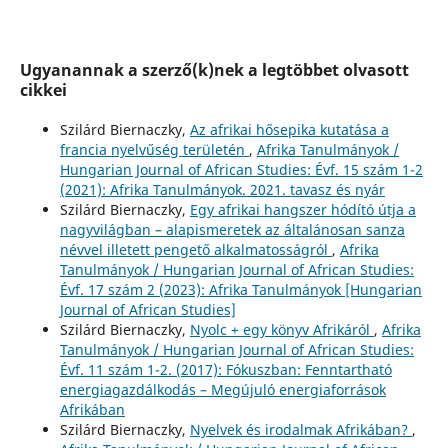
Ugyanannak a szerző(k)nek a legtöbbet olvasott
cikkei
Szilárd Biernaczky,
Az afrikai hősepika kutatása a
francia nyelvűség területén
,
Afrika Tanulmányok /
Hungarian Journal of African Studies: Évf. 15 szám 1-2
(2021): Afrika Tanulmányok. 2021. tavasz és nyár
Szilárd Biernaczky,
Egy afrikai hangszer hódító útja a
nagyvilágban – alapismeretek az általánosan sanza
névvel illetett pengető alkalmatosságról
,
Afrika
Tanulmányok / Hungarian Journal of African Studies:
Évf. 17 szám 2 (2023): Afrika Tanulmányok [Hungarian
Journal of African Studies]
Szilárd Biernaczky,
Nyolc + egy könyv Afrikáról
,
Afrika
Tanulmányok / Hungarian Journal of African Studies:
Évf. 11 szám 1-2. (2017): Fókuszban: Fenntartható
energiagazdálkodás – Megújuló energiaforrások
Afrikában
Szilárd Biernaczky,
Nyelvek és irodalmak Afrikában?
,