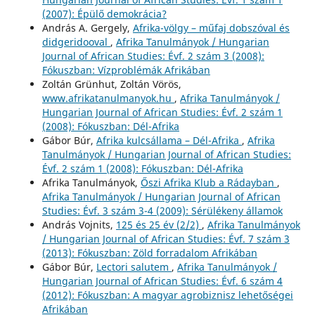
(2007): Épülő demokrácia?
András A. Gergely,
Afrika-völgy – műfaj dobszóval és
didgeridooval
,
Afrika Tanulmányok / Hungarian
Journal of African Studies: Évf. 2 szám 3 (2008):
Fókuszban: Vízproblémák Afrikában
Zoltán Grünhut, Zoltán Vörös,
www.afrikatanulmanyok.hu
,
Afrika Tanulmányok /
Hungarian Journal of African Studies: Évf. 2 szám 1
(2008): Fókuszban: Dél-Afrika
Gábor Búr,
Afrika kulcsállama – Dél-Afrika
,
Afrika
Tanulmányok / Hungarian Journal of African Studies:
Évf. 2 szám 1 (2008): Fókuszban: Dél-Afrika
Afrika Tanulmányok,
Őszi Afrika Klub a Rádayban
,
Afrika Tanulmányok / Hungarian Journal of African
Studies: Évf. 3 szám 3-4 (2009): Sérülékeny államok
András Vojnits,
125 és 25 év (2/2)
,
Afrika Tanulmányok
/ Hungarian Journal of African Studies: Évf. 7 szám 3
(2013): Fókuszban: Zöld forradalom Afrikában
Gábor Búr,
Lectori salutem
,
Afrika Tanulmányok /
Hungarian Journal of African Studies: Évf. 6 szám 4
(2012): Fókuszban: A magyar agrobiznisz lehetőségei
Afrikában