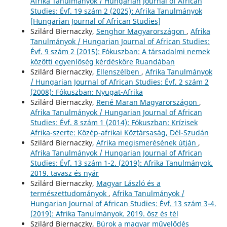
Afrika Tanulmányok / Hungarian Journal of African
Studies: Évf. 19 szám 2 (2025): Afrika Tanulmányok
[Hungarian Journal of African Studies]
Szilárd Biernaczky,
Senghor Magyarországon
,
Afrika
Tanulmányok / Hungarian Journal of African Studies:
Évf. 9 szám 2 (2015): Fókuszban: A társadalmi nemek
közötti egyenlőség kérdésköre Ruandában
Szilárd Biernaczky,
Ellenszélben
,
Afrika Tanulmányok
/ Hungarian Journal of African Studies: Évf. 2 szám 2
(2008): Fókuszban: Nyugat-Afrika
Szilárd Biernaczky,
René Maran Magyarországon
,
Afrika Tanulmányok / Hungarian Journal of African
Studies: Évf. 8 szám 1 (2014): Fókuszban: Krízisek
Afrika-szerte: Közép-afrikai Köztársaság, Dél-Szudán
Szilárd Biernaczky,
Afrika megismerésének útján
,
Afrika Tanulmányok / Hungarian Journal of African
Studies: Évf. 13 szám 1-2. (2019): Afrika Tanulmányok.
2019. tavasz és nyár
Szilárd Biernaczky,
Magyar László és a
természettudományok
,
Afrika Tanulmányok /
Hungarian Journal of African Studies: Évf. 13 szám 3-4.
(2019): Afrika Tanulmányok. 2019. ősz és tél
Szilárd Biernaczky,
Búrok a magyar művelődés