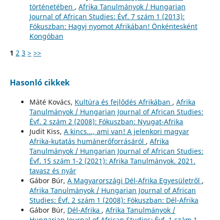
történetében
,
Afrika Tanulmányok / Hungarian
Journal of African Studies: Évf. 7 szám 1 (2013):
Fókuszban: Hagyj nyomot Afrikában! Önkéntesként
Kongóban
1
2
3
>
>>
Hasonló cikkek
Máté Kovács,
Kultúra és fejlődés Afrikában
,
Afrika
Tanulmányok / Hungarian Journal of African Studies:
Évf. 2 szám 2 (2008): Fókuszban: Nyugat-Afrika
Judit Kiss,
A kincs..., ami van! A jelenkori magyar
Afrika-kutatás humánerőforrásáról
,
Afrika
Tanulmányok / Hungarian Journal of African Studies:
Évf. 15 szám 1-2 (2021): Afrika Tanulmányok. 2021.
tavasz és nyár
Gábor Búr,
A Magyarországi Dél-Afrika Egyesületről
,
Afrika Tanulmányok / Hungarian Journal of African
Studies: Évf. 2 szám 1 (2008): Fókuszban: Dél-Afrika
Gábor Búr,
Dél-Afrika
,
Afrika Tanulmányok /
Hungarian Journal of African Studies: Évf. 1 szám 1