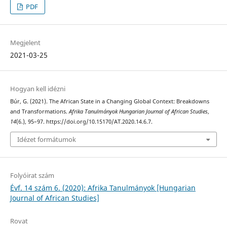
PDF
Megjelent
2021-03-25
Hogyan kell idézni
Búr, G. (2021). The African State in a Changing Global Context: Breakdowns
and Transformations.
Afrika Tanulmányok Hungarian Journal of African Studies
,
14
(6.), 95–97. https://doi.org/10.15170/AT.2020.14.6.7.
Idézet formátumok
Folyóirat szám
Évf. 14 szám 6. (2020): Afrika Tanulmányok [Hungarian
Journal of African Studies]
Rovat