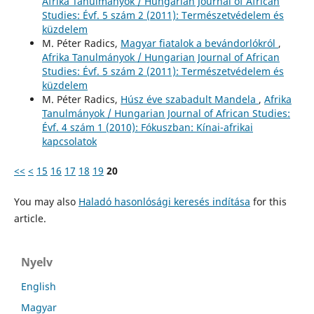
Afrika Tanulmányok / Hungarian Journal of African
Studies: Évf. 5 szám 2 (2011): Természetvédelem és
küzdelem
M. Péter Radics,
Magyar fiatalok a bevándorlókról
,
Afrika Tanulmányok / Hungarian Journal of African
Studies: Évf. 5 szám 2 (2011): Természetvédelem és
küzdelem
M. Péter Radics,
Húsz éve szabadult Mandela
,
Afrika
Tanulmányok / Hungarian Journal of African Studies:
Évf. 4 szám 1 (2010): Fókuszban: Kínai-afrikai
kapcsolatok
<<
<
15
16
17
18
19
20
You may also
Haladó hasonlósági keresés indítása
for this
article.
Nyelv
English
Magyar