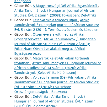
Kongóban
Gábor Búr,
A Magyarországi Dél-Afrika Egyesületről
,
Afrika Tanulmányok / Hungarian Journal of African
Studies: Évf. 2 szám 1 (2008): Fókuszban: Dél-Afrika
Gábor Búr,
Kelet-Afrika a fejlődés útján
,
Afrika
Tanulmányok / Hungarian Journal of African Studies:
Évf. 5 szám 2 (2011): Természetvédelem és küzdelem
Gábor Búr,
Ötven éve alakult meg az Afrikai
Egységszervezet
,
Afrika Tanulmányok / Hungarian
Journal of African Studies: Évf. 7 szám 2 (2013):
Fókuszban: Ötven éve alakult meg az Afrikai
Egységszervezet
Gábor Búr,
Magyarok Kelet-Afrikában történeti
távlatban
,
Afrika Tanulmányok / Hungarian Journal of
African Studies: Évf. 14 szám 5. (2020): Afrika
Tanulmányok [Kelet-Afrika Különszám]
Gábor Búr,
Volt egy farmom (Dél-)Afrikában
,
Afrika
Tanulmányok / Hungarian Journal of African Studies:
Évf. 10 szám 1-2 (2016): Fókuszban:
Oroszlángazdaságok – Botswana
Gábor Búr,
Dél-Afrika
,
Afrika Tanulmányok /
Hungarian Journal of African Studies: Évf. 1 szám 1
(2007): Épülő demokrácia?