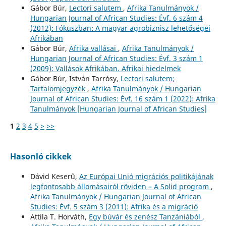
Gábor Búr,
Lectori salutem
,
Afrika Tanulmányok /
Hungarian Journal of African Studies: Évf. 6 szám 4
(2012): Fókuszban: A magyar agrobiznisz lehetőségei
Afrikában
Gábor Búr,
Afrika vallásai
,
Afrika Tanulmányok /
Hungarian Journal of African Studies: Évf. 3 szám 1
(2009): Vallások Afrikában. Afrikai hiedelmek
Gábor Búr, István Tarrósy,
Lectori salutem;
Tartalomjegyzék
,
Afrika Tanulmányok / Hungarian
Journal of African Studies: Évf. 16 szám 1 (2022): Afrika
Tanulmányok [Hungarian Journal of African Studies]
1
2
3
4
5
>
>>
Hasonló cikkek
Dávid Keserű,
Az Európai Unió migrációs politikájának
legfontosabb állomásairól röviden – A Solid program
,
Afrika Tanulmányok / Hungarian Journal of African
Studies: Évf. 5 szám 3 (2011): Afrika és a migráció
Attila T. Horváth,
Egy búvár és zenész Tanzániából
,