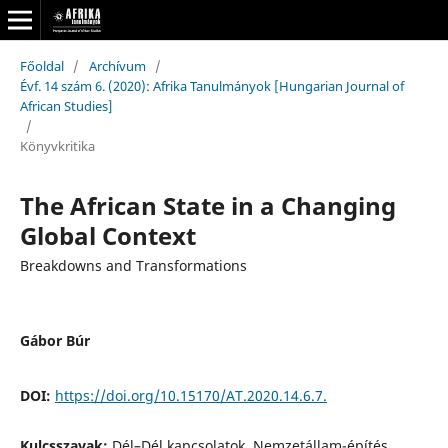
Főoldal
/
Archívum
/
Évf. 14 szám 6. (2020): Afrika Tanulmányok [Hungarian Journal of
African Studies]
/
Könyvkritika
The African State in a Changing
Global Context
Breakdowns and Transformations
Gábor Búr
DOI:
https://doi.org/10.15170/AT.2020.14.6.7.
Kulcsszavak:
Dél–Dél kapcsolatok, Nemzetállam-építés,