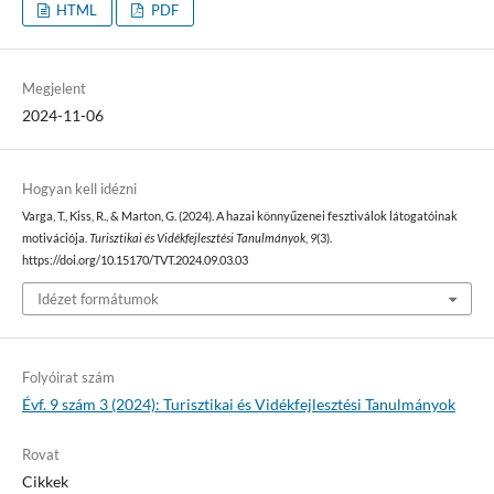
HTML
PDF
Megjelent
2024-11-06
Hogyan kell idézni
Varga, T., Kiss, R., & Marton, G. (2024). A hazai könnyűzenei fesztiválok látogatóinak
motivációja.
Turisztikai és Vidékfejlesztési Tanulmányok
,
9
(3).
https://doi.org/10.15170/TVT.2024.09.03.03
Idézet formátumok
Folyóirat szám
Évf. 9 szám 3 (2024): Turisztikai és Vidékfejlesztési Tanulmányok
Rovat
Cikkek