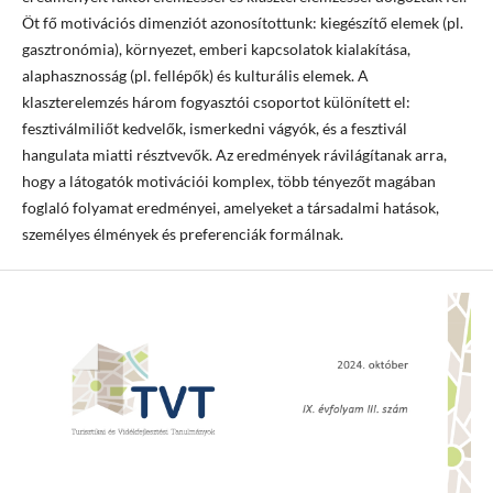
Öt fő motivációs dimenziót azonosítottunk: kiegészítő elemek (pl.
gasztronómia), környezet, emberi kapcsolatok kialakítása,
alaphasznosság (pl. fellépők) és kulturális elemek. A
klaszterelemzés három fogyasztói csoportot különített el:
fesztiválmiliőt kedvelők, ismerkedni vágyók, és a fesztivál
hangulata miatti résztvevők. Az eredmények rávilágítanak arra,
hogy a látogatók motivációi komplex, több tényezőt magában
foglaló folyamat eredményei, amelyeket a társadalmi hatások,
személyes élmények és preferenciák formálnak.