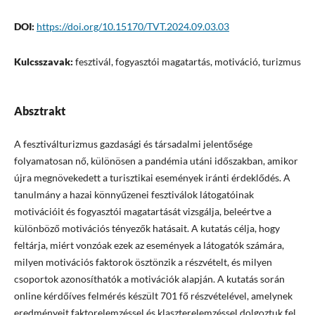
DOI:
https://doi.org/10.15170/TVT.2024.09.03.03
Kulcsszavak:
fesztivál, fogyasztói magatartás, motiváció, turizmus
Absztrakt
A fesztiválturizmus gazdasági és társadalmi jelentősége
folyamatosan nő, különösen a pandémia utáni időszakban, amikor
újra megnövekedett a turisztikai események iránti érdeklődés. A
tanulmány a hazai könnyűzenei fesztiválok látogatóinak
motivációit és fogyasztói magatartását vizsgálja, beleértve a
különböző motivációs tényezők hatásait. A kutatás célja, hogy
feltárja, miért vonzóak ezek az események a látogatók számára,
milyen motivációs faktorok ösztönzik a részvételt, és milyen
csoportok azonosíthatók a motivációk alapján. A kutatás során
online kérdőíves felmérés készült 701 fő részvételével, amelynek
eredményeit faktorelemzéssel és klaszterelemzéssel dolgoztuk fel.