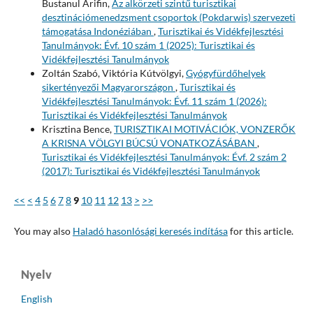
Bustanul Arifin,
Az alkörzeti szintű turisztikai
desztinációmenedzsment csoportok (Pokdarwis) szervezeti
támogatása Indonéziában
,
Turisztikai és Vidékfejlesztési
Tanulmányok: Évf. 10 szám 1 (2025): Turisztikai és
Vidékfejlesztési Tanulmányok
Zoltán Szabó, Viktória Kútvölgyi,
Gyógyfürdőhelyek
sikertényezői Magyarországon
,
Turisztikai és
Vidékfejlesztési Tanulmányok: Évf. 11 szám 1 (2026):
Turisztikai és Vidékfejlesztési Tanulmányok
Krisztina Bence,
TURISZTIKAI MOTIVÁCIÓK, VONZERŐK
A KRISNA VÖLGYI BÚCSÚ VONATKOZÁSÁBAN
,
Turisztikai és Vidékfejlesztési Tanulmányok: Évf. 2 szám 2
(2017): Turisztikai és Vidékfejlesztési Tanulmányok
<<
<
4
5
6
7
8
9
10
11
12
13
>
>>
You may also
Haladó hasonlósági keresés indítása
for this article.
Nyelv
English