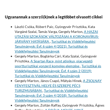
Ugyanannak a szerző(k)nek a legtöbbet olvasott cikkei
László Csóka, Róbert Paic, Gyöngyvér Prisztóka, Kata
Vargáné Szalai, Tamás Varga, Gergely Marton,
A HAZAI
UTAZÁSI SZOKÁSOK VÁLTOZÁSAI A KORONAVÍRUS-
JÁRVÁNY HATÁSÁRA
,
Turisztikai és Vidékfejlesztési
Tanulmányok: Évf. 6 szám 4 (2021): Turisztikai és
Vidékfejlesztési Tanulmányok
Gergely Marton, Boglárka Cári, Kata Szalai, Gyöngyvér
Prisztóka,
A Spartan Race, mint atipikus, piacvezető
sportturisztikai vonzerő komplex elemzése
,
Turisztikai és
Vidékfejlesztési Tanulmányok: Évf. 4 szám 2 (2019):
Turisztikai és Vidékfejlesztési Tanulmányok
Gergely Marton, János Csapó, Mátyás Hinek,
A ZSOLNAY
FÉNYFESZTIVÁL HELYE ÉS SZEREPE PÉCS
TURIZMUSÁBAN
,
Turisztikai és Vidékfejlesztési
Tanulmányok: Évf. 3 szám 4 (2018): Turisztikai és
Vidékfejlesztési Tanulmányok
Gergely Marton, Zoltán Raffay, Gyöngyvér Prisztóka, Ágnes