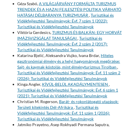
Géza Szabó,
A VILÁGJÁRVÁNY FORMÁLTA TURIZMUS
TRENDEK ÉS A HAZAI FEJLESZTÉSI POLITIKA VÁRHATÓ
HATÁSAI DÉLBARANYA TURIZMUSÁR
,
Turisztikai és
Vidékfejlesztési Tanulmányok: Évf. 7 szám 1 (2022):
Turisztikai és Vidékfejlesztési Tanulmányok
Viktória Gerdesics,
TURIZMUS ÉS BALKÁN: EGY HORVÁT
IMÁZSVIZSGÁLAT TANULSÁGAI
,
Turisztikai és
Vidékfejlesztési Tanulmányok: Évf. 2 szám 2 (2017):
Turisztikai és Vidékfejlesztési Tanulmányok
Katarina Bjelić, Aleksandra Vujko, Ivana Brdar,
Hiteles
gasztronómiai élmény és a helyi hagyományok megőrzése:
Sajt- és kaymak-kóstolás, mint élményturizmus Tirolban
,
Turisztikai és Vidékfejlesztési Tanulmányok: Évf. 11 szám 2
(2026): Turisztikai és Vidékfejlesztési Tanulmányok
Kinga Angler,
KÍVÜL-BELÜL AKADÁLYMENTESEN
,
Turisztikai és Vidékfejlesztési Tanulmányok: Évf. 6 szám 1
(2021): Turisztikai és Vidékfejlesztési Tanulmányok
Christian M. Rogerson,
Barát- és rokonlátogató utazások:
Területi kitekintés Dél-Afrikára
,
Turisztikai és
Vidékfejlesztési Tanulmányok: Évf. 11 szám 1 (2026):
Turisztikai és Vidékfejlesztési Tanulmányok
Jatmiko Prayetno, Asep Rokhyadi Permana Saputra,