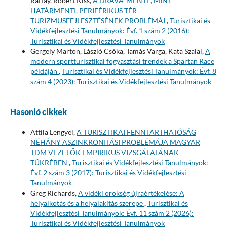
Raffay, Róbert Kiss,
A DRÁVA-MENTE, MINT
HATÁRMENTI, PERIFÉRIKUS TÉR
TURIZMUSFEJLESZTÉSÉNEK PROBLÉMÁI
,
Turisztikai és
Vidékfejlesztési Tanulmányok: Évf. 1 szám 2 (2016):
Turisztikai és Vidékfejlesztési Tanulmányok
Gergely Marton, László Csóka, Tamás Varga, Kata Szalai,
A
modern sportturisztikai fogyasztási trendek a Spartan Race
példáján
,
Turisztikai és Vidékfejlesztési Tanulmányok: Évf. 8
szám 4 (2023): Turisztikai és Vidékfejlesztési Tanulmányok
Hasonló cikkek
Attila Lengyel,
A TURISZTIKAI FENNTARTHATÓSÁG
NÉHÁNY ASZINKRONITÁSI PROBLÉMÁJA MAGYAR
TDM VEZETŐK EMPIRIKUS VIZSGÁLATÁNAK
TÜKRÉBEN
,
Turisztikai és Vidékfejlesztési Tanulmányok:
Évf. 2 szám 3 (2017): Turisztikai és Vidékfejlesztési
Tanulmányok
Greg Richards,
A vidéki örökség újraértékelése: A
helyalkotás és a helyalakítás szerepe
,
Turisztikai és
Vidékfejlesztési Tanulmányok: Évf. 11 szám 2 (2026):
Turisztikai és Vidékfejlesztési Tanulmányok