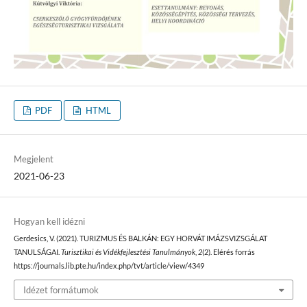
PDF
HTML
Megjelent
2021-06-23
Hogyan kell idézni
Gerdesics, V. (2021). TURIZMUS ÉS BALKÁN: EGY HORVÁT IMÁZSVIZSGÁLAT
TANULSÁGAI.
Turisztikai és Vidékfejlesztési Tanulmányok
,
2
(2). Elérés forrás
https://journals.lib.pte.hu/index.php/tvt/article/view/4349
Idézet formátumok