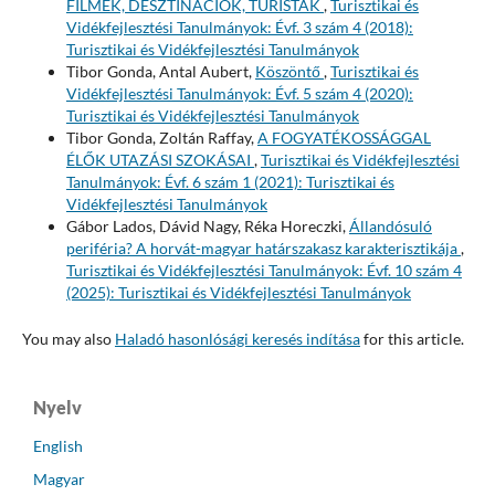
FILMEK, DESZTINÁCIÓK, TURISTÁK
,
Turisztikai és
Vidékfejlesztési Tanulmányok: Évf. 3 szám 4 (2018):
Turisztikai és Vidékfejlesztési Tanulmányok
Tibor Gonda, Antal Aubert,
Köszöntő
,
Turisztikai és
Vidékfejlesztési Tanulmányok: Évf. 5 szám 4 (2020):
Turisztikai és Vidékfejlesztési Tanulmányok
Tibor Gonda, Zoltán Raffay,
A FOGYATÉKOSSÁGGAL
ÉLŐK UTAZÁSI SZOKÁSAI
,
Turisztikai és Vidékfejlesztési
Tanulmányok: Évf. 6 szám 1 (2021): Turisztikai és
Vidékfejlesztési Tanulmányok
Gábor Lados, Dávid Nagy, Réka Horeczki,
Állandósuló
periféria? A horvát-magyar határszakasz karakterisztikája
,
Turisztikai és Vidékfejlesztési Tanulmányok: Évf. 10 szám 4
(2025): Turisztikai és Vidékfejlesztési Tanulmányok
You may also
Haladó hasonlósági keresés indítása
for this article.
Nyelv
English
Magyar