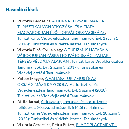
Hasonló cikkek
Viktória Gerdesics,
A HORVÁT ORSZÁGMÁRKA
TURISZTIKAI VONATKOZÁSAI ÉS A FIATAL
MAGYAROKBAN ÉLŐ HORVÁT ORSZÁGIMÁZS
,
Turisztikai és Vidékfejlesztési Tanulmányok: Évf. 1 szám 1
(2016): Turisztikai és Vidékfejlesztési Tanulmányok
Viktória Biró, Gyula Nagy,
A TURIZMUS HATÁSA A
VÁROSBURJÁNZÁSRA HORVÁTORSZÁGI ZADAR–
TÉRSÉG PÉLDÁJA ALAPJÁN
,
Turisztikai és Vidékfejlesztési
Tanulmányok: Évf. 2 szám 3 (2017): Turisztikai és
Vidékfejlesztési Tanulmányok
Zoltán Magyar,
A VADÁSZTURIZMUS ÉS AZ
ORSZÁGIMÁZS KAPCSOLATA
,
Turisztikai és
Vidékfejlesztési Tanulmányok: Évf. 5 szám 4 (2020):
Turisztikai és Vidékfejlesztési Tanulmányok
Attila Tarnai,
A drávaszögi borászat és borturizmus
fejlődése a 20. század második felétől napjainkig
,
Turisztikai és Vidékfejlesztési Tanulmányok: Évf. 10 szám 3
(2025): Turisztikai és Vidékfejlesztési Tanulmányok
Viktória Gerdesics, Petra Putzer,
PLACE PLACEMENT –