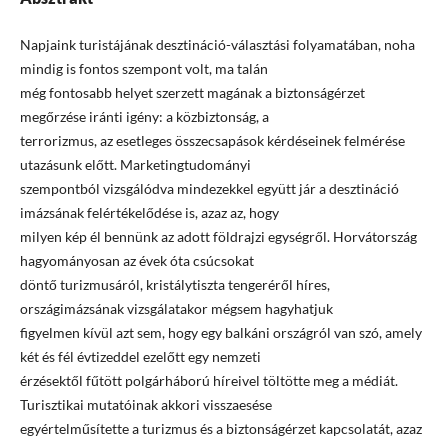
Napjaink turistájának desztináció-választási folyamatában, noha
mindig is fontos szempont volt, ma talán
még fontosabb helyet szerzett magának a biztonságérzet
megőrzése iránti igény: a közbiztonság, a
terrorizmus, az esetleges összecsapások kérdéseinek felmérése
utazásunk előtt. Marketingtudományi
szempontból vizsgálódva mindezekkel együtt jár a desztináció
imázsának felértékelődése is, azaz az, hogy
milyen kép él bennünk az adott földrajzi egységről. Horvátország
hagyományosan az évek óta csúcsokat
döntő turizmusáról, kristálytiszta tengeréről híres,
országimázsának vizsgálatakor mégsem hagyhatjuk
figyelmen kívül azt sem, hogy egy balkáni országról van szó, amely
két és fél évtizeddel ezelőtt egy nemzeti
érzésektől fűtött polgárháború híreivel töltötte meg a médiát.
Turisztikai mutatóinak akkori visszaesése
egyértelműsítette a turizmus és a biztonságérzet kapcsolatát, azaz