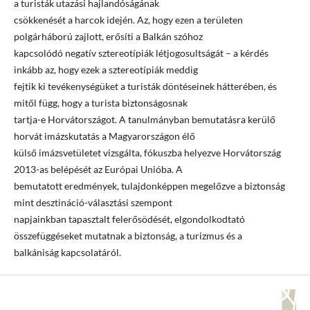
a turisták utazási hajlandóságának
csökkenését a harcok idején. Az, hogy ezen a területen
polgárháború zajlott, erősíti a Balkán szóhoz
kapcsolódó negatív sztereotípiák létjogosultságát – a kérdés
inkább az, hogy ezek a sztereotípiák meddig
fejtik ki tevékenységüket a turisták döntéseinek hátterében, és
mitől függ, hogy a turista biztonságosnak
tartja-e Horvátországot. A tanulmányban bemutatásra kerülő
horvát imázskutatás a Magyarországon élő
külső imázsvetületet vizsgálta, fókuszba helyezve Horvátország
2013-as belépését az Európai Unióba. A
bemutatott eredmények, tulajdonképpen megelőzve a biztonság
mint desztináció-választási szempont
napjainkban tapasztalt felerősödését, elgondolkodtató
összefüggéseket mutatnak a biztonság, a turizmus és a
balkániság kapcsolatáról.