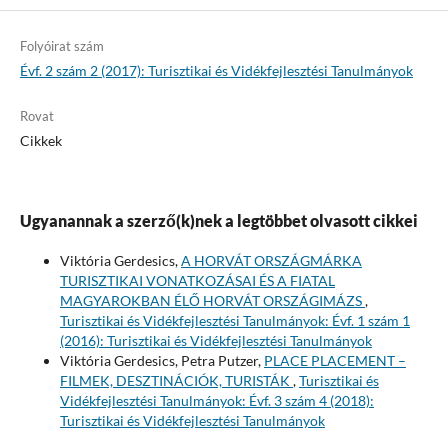
Folyóirat szám
Évf. 2 szám 2 (2017): Turisztikai és Vidékfejlesztési Tanulmányok
Rovat
Cikkek
Ugyanannak a szerző(k)nek a legtöbbet olvasott cikkei
Viktória Gerdesics,
A HORVÁT ORSZÁGMÁRKA
TURISZTIKAI VONATKOZÁSAI ÉS A FIATAL
MAGYAROKBAN ÉLŐ HORVÁT ORSZÁGIMÁZS
,
Turisztikai és Vidékfejlesztési Tanulmányok: Évf. 1 szám 1
(2016): Turisztikai és Vidékfejlesztési Tanulmányok
Viktória Gerdesics, Petra Putzer,
PLACE PLACEMENT –
FILMEK, DESZTINÁCIÓK, TURISTÁK
,
Turisztikai és
Vidékfejlesztési Tanulmányok: Évf. 3 szám 4 (2018):
Turisztikai és Vidékfejlesztési Tanulmányok