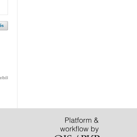
és
elből