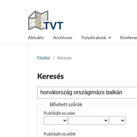
Aktuális
Archívum
Folyóiratunk
Konfere
Főoldal
/
Keresés
Keresés
Bővített szűrök
Publikált ez után
Publikált ez előtt