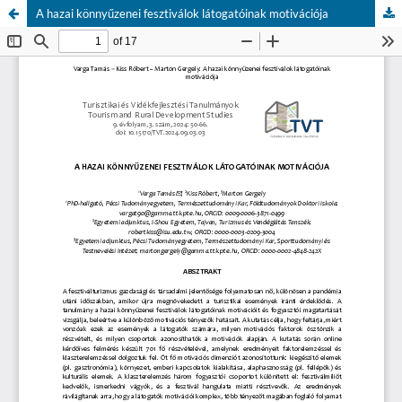
A hazai könnyűzenei fesztiválok látogatóinak motivációja