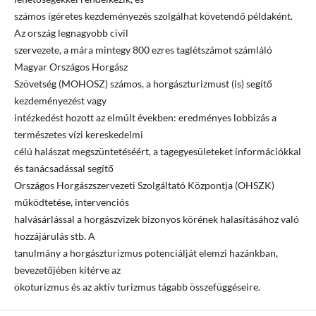
számos ígéretes kezdeményezés szolgálhat követendő példaként.
Az ország legnagyobb civil
szervezete, a mára mintegy 800 ezres taglétszámot számláló
Magyar Országos Horgász
Szövetség (MOHOSZ) számos, a horgászturizmust (is) segítő
kezdeményezést vagy
intézkedést hozott az elmúlt években: eredményes lobbizás a
természetes vízi kereskedelmi
célú halászat megszüntetéséért, a tagegyesületeket információkkal
és tanácsadással segítő
Országos Horgászszervezeti Szolgáltató Központja (OHSZK)
működtetése, intervenciós
halvásárlással a horgászvizek bizonyos körének halasításához való
hozzájárulás stb. A
tanulmány a horgászturizmus potenciálját elemzi hazánkban,
bevezetőjében kitérve az
ökoturizmus és az aktív turizmus tágabb összefüggéseire.