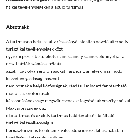
fizikai tevékenységeken alapuló turizmus
Absztrakt
A turizmuson belül relatív részarányát stabilan növelő alternatív
turisztikai tevékenységek közt
egyre népszerűbb az ökoturizmus, amely számos előnnyel jár a
desztinációk számára, például
azzal, hogy olyan erőforrásokat hasznosít, amelyek más módon
közvetlen gazdasági hasznot
nem hoznak a helyi közösségnek, ráadásul mindezt fenntartható
módon, az erőforrások
károsodásának vagy megszűnésének, elfogyásának veszélye nélkül.
Magyarország egy, az
ökoturizmus és az aktív turizmus határterületén található
turisztikai tevékenység, a
horgászturizmus területén kiváló, eddig jórészt kihasználatlan
lehetőségekkel rendelkezik, és