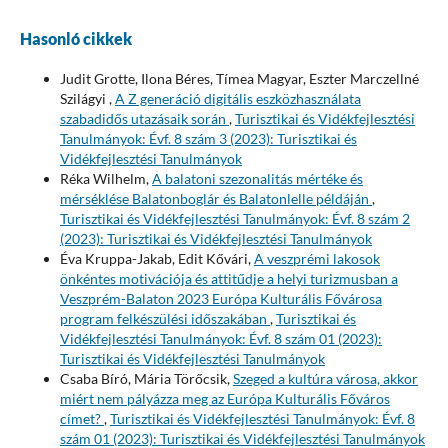
Hasonló cikkek
Judit Grotte, Ilona Béres, Tímea Magyar, Eszter Marczellné
Szilágyi ,
A Z generáció digitális eszközhasználata
szabadidős utazásaik során
,
Turisztikai és Vidékfejlesztési
Tanulmányok: Évf. 8 szám 3 (2023): Turisztikai és
Vidékfejlesztési Tanulmányok
Réka Wilhelm,
A balatoni szezonalitás mértéke és
mérséklése Balatonboglár és Balatonlelle példáján
,
Turisztikai és Vidékfejlesztési Tanulmányok: Évf. 8 szám 2
(2023): Turisztikai és Vidékfejlesztési Tanulmányok
Éva Kruppa-Jakab, Edit Kővári,
A veszprémi lakosok
önkéntes motivációja és attitűdje a helyi turizmusban a
Veszprém-Balaton 2023 Európa Kulturális Fővárosa
program felkészülési időszakában
,
Turisztikai és
Vidékfejlesztési Tanulmányok: Évf. 8 szám 01 (2023):
Turisztikai és Vidékfejlesztési Tanulmányok
Csaba Bíró, Mária Törőcsik,
Szeged a kultúra városa, akkor
miért nem pályázza meg az Európa Kulturális Főváros
címet?
,
Turisztikai és Vidékfejlesztési Tanulmányok: Évf. 8
szám 01 (2023): Turisztikai és Vidékfejlesztési Tanulmányok