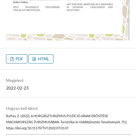
PDF
HTML
Megjelent
2022-02-23
Hogyan kell idézni
Raffay, Z. (2022). A HORGÁSZTURIZMUS POZÍCIÓJÁNAK ERŐSÍTÉSE
MAGYARORSZÁG TURIZMUSÁBAN.
Turisztikai és Vidékfejlesztési Tanulmányok
,
7
(1).
https://doi.org/10.15170/TVT.2022.07.01.07.