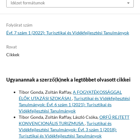
Idézet formátumok
Folyóirat szám
Évf. 7 szám 1 (2022): Turisztikai és Vidékfejlesztési Tanulmányok
Rovat
Cikkek
Ugyanannak a szerző(k)nek a legtöbbet olvasott cikkei
Tibor Gonda, Zoltán Raffay,
A FOGYATÉKOSSÁGGAL
ÉLŐK UTAZÁSI SZOKÁSAI
,
Turisztikai és Vidékfejlesztési
Tanulmányok: Évf. 6 szám 1 (2021): Turisztikai és
Vidékfejlesztési Tanulmányok
Tibor Gonda, Zoltán Raffay, László Csóka,
ORFŰ REJTETT
KONVENCIONÁLIS TURIZMUSA
,
Turisztikai és
Vidékfejlesztési Tanulmányok: Évf. 3 szám 1 (2018):
Turisztikai és Vidékfejlesztési Tanulmányok