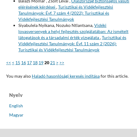
Balázs Molnár , Zsolt Lévai ,
Olaszország biztonságos vasúti
elérésének kérdései
,
Turisztikai és Vidékfejlesztési
Tanulmányok: Évf. 7 szám 4 (2022): Turisztikai és
Vidékfejlesztési Tanulmányok
Siyabulela Nyikana, Nozuko Ntlantsana,
Vidéki
lovasversenyek a helyi fejlesztés szolgálatában: Az ismételt
látogatások és a társadalmi érték vizsgálata
,
Turisztikai és
Vidékfejlesztési Tanulmányok: Évf. 11 szám 2 (2026):
Turisztikai és Vidékfejlesztési Tanulmányok
<<
<
15
16
17
18
19
20
21
>
>>
You may also
Haladó hasonlósági keresés indítása
for this article.
Nyelv
English
Magyar