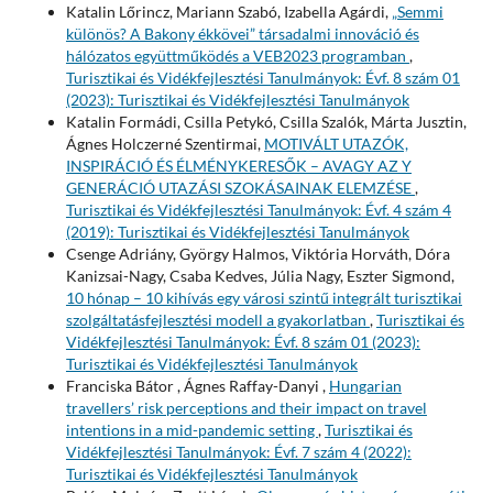
Katalin Lőrincz, Mariann Szabó, Izabella Agárdi,
„Semmi
különös? A Bakony ékkövei” társadalmi innováció és
hálózatos együttműködés a VEB2023 programban
,
Turisztikai és Vidékfejlesztési Tanulmányok: Évf. 8 szám 01
(2023): Turisztikai és Vidékfejlesztési Tanulmányok
Katalin Formádi, Csilla Petykó, Csilla Szalók, Márta Jusztin,
Ágnes Holczerné Szentirmai,
MOTIVÁLT UTAZÓK,
INSPIRÁCIÓ ÉS ÉLMÉNYKERESŐK – AVAGY AZ Y
GENERÁCIÓ UTAZÁSI SZOKÁSAINAK ELEMZÉSE
,
Turisztikai és Vidékfejlesztési Tanulmányok: Évf. 4 szám 4
(2019): Turisztikai és Vidékfejlesztési Tanulmányok
Csenge Adriány, György Halmos, Viktória Horváth, Dóra
Kanizsai-Nagy, Csaba Kedves, Júlia Nagy, Eszter Sigmond,
10 hónap – 10 kihívás egy városi szintű integrált turisztikai
szolgáltatásfejlesztési modell a gyakorlatban
,
Turisztikai és
Vidékfejlesztési Tanulmányok: Évf. 8 szám 01 (2023):
Turisztikai és Vidékfejlesztési Tanulmányok
Franciska Bátor , Ágnes Raffay-Danyi ,
Hungarian
travellers’ risk perceptions and their impact on travel
intentions in a mid-pandemic setting
,
Turisztikai és
Vidékfejlesztési Tanulmányok: Évf. 7 szám 4 (2022):
Turisztikai és Vidékfejlesztési Tanulmányok