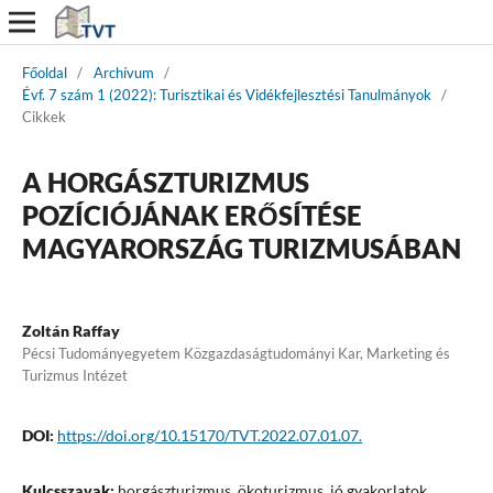
Főoldal
/
Archívum
/
Évf. 7 szám 1 (2022): Turisztikai és Vidékfejlesztési Tanulmányok
/
Cikkek
A HORGÁSZTURIZMUS
POZÍCIÓJÁNAK ERŐSÍTÉSE
MAGYARORSZÁG TURIZMUSÁBAN
Zoltán Raffay
Pécsi Tudományegyetem Közgazdaságtudományi Kar, Marketing és
Turizmus Intézet
DOI:
https://doi.org/10.15170/TVT.2022.07.01.07.
Kulcsszavak:
horgászturizmus, ökoturizmus, jó gyakorlatok,