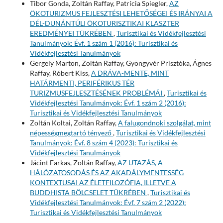
Tibor Gonda, Zoltán Raffay, Patrícia Spiegler,
AZ
ÖKOTURIZMUS FEJLESZTÉSI LEHETŐSÉGEI ÉS IRÁNYAI A
DÉL-DUNÁNTÚLI ÖKOTURISZTIKAI KLASZTER
EREDMÉNYEI TÜKRÉBEN
,
Turisztikai és Vidékfejlesztési
Tanulmányok: Évf. 1 szám 1 (2016): Turisztikai és
Vidékfejlesztési Tanulmányok
Gergely Marton, Zoltán Raffay, Gyöngyvér Prisztóka, Ágnes
Raffay, Róbert Kiss,
A DRÁVA-MENTE, MINT
HATÁRMENTI, PERIFÉRIKUS TÉR
TURIZMUSFEJLESZTÉSÉNEK PROBLÉMÁI
,
Turisztikai és
Vidékfejlesztési Tanulmányok: Évf. 1 szám 2 (2016):
Turisztikai és Vidékfejlesztési Tanulmányok
Zoltán Koltai, Zoltán Raffay,
A falugondnoki szolgálat, mint
népességmegtartó tényező
,
Turisztikai és Vidékfejlesztési
Tanulmányok: Évf. 8 szám 4 (2023): Turisztikai és
Vidékfejlesztési Tanulmányok
Jácint Farkas, Zoltán Raffay,
AZ UTAZÁS, A
HÁLÓZATOSODÁS ÉS AZ AKADÁLYMENTESSÉG
KONTEXTUSAI AZ ÉLETFILOZÓFIA, ILLETVE A
BUDDHISTA BÖLCSELET TÜKRÉBEN
,
Turisztikai és
Vidékfejlesztési Tanulmányok: Évf. 7 szám 2 (2022):
Turisztikai és Vidékfejlesztési Tanulmányok