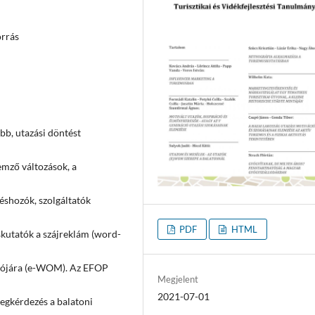
orrás
bb, utazási döntést
emző változások, a
éshozók, szolgáltatók
PDF
HTML
skutatók a szájreklám (word-
ziójára (e-WOM). Az EFOP
Megjelent
2021-07-01
egkérdezés a balatoni