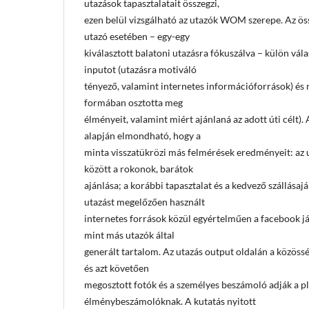
utazások tapasztalatait összegzi,
ezen belül vizsgálható az utazók WOM szerepe. Az ös
utazó esetében – egy-egy
kiválasztott balatoni utazásra fókuszálva – külön vá
inputot (utazásra motiváló
tényező, valamint internetes információforrások) és
formában osztotta meg
élményeit, valamint miért ajánlaná az adott úti célt)
alapján elmondható, hogy a
minta visszatükrözi más felmérések eredményeit: az 
között a rokonok, barátok
ajánlása; a korábbi tapasztalat és a kedvező szállásaj
utazást megelőzően használt
internetes források közül egyértelműen a facebook já
mint más utazók által
generált tartalom. Az utazás output oldalán a közöss
és azt követően
megosztott fotók és a személyes beszámoló adják a p
élménybeszámolóknak. A kutatás nyitott