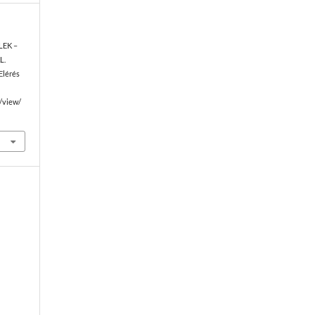
ÉLEK –
L.
 Elérés
e/view/