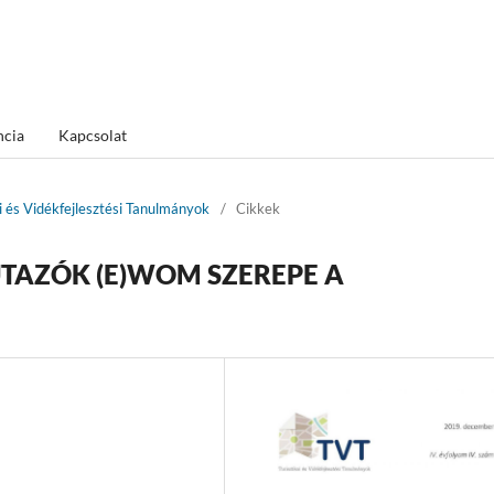
ncia
Kapcsolat
ai és Vidékfejlesztési Tanulmányok
/
Cikkek
UTAZÓK (E)WOM SZEREPE A