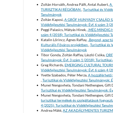
Zoltán Horváth, Andrea Pálfi, Antal Aubert,
A
TURISZTIKAI RÉGIÓBAN
,
Turisztikai és Vidék
Tanulmányok
Zoltán Kaposi,
A GRÓF HUNYADY CSALÁD S
Vidékfejlesztési Tanulmányok: Évf. 6 szám 3 (2
Peggi Palasics, Mátyás Hinek,
„MÉG MINDIG 
szám 4 (2018): Turisztikai és Vidékfejlesztési
Katalin Lőrincz, Ágnes Raffay,
„Beyond, azaz t
Kulturális Főváros projektben
,
Turisztikai és 
Vidékfejlesztési Tanulmányok
Tibor Gonda, Zoltán Raffay, László Csóka,
ORF
Tanulmányok: Évf. 3 szám 1 (2018): Turisztikai
Greg Richards,
EMERGING CULTURAL TOURIS
Vidékfejlesztési Tanulmányok: Évf. 6 szám 4 (2
Yvette Szabados, Péter Merza,
A hozzáférhető 
,
Turisztikai és Vidékfejlesztési Tanulmányok: É
Munei Nengovhela, Tondani Nethengwe, Gift 
Turisztikai és Vidékfejlesztési Tanulmányok: Év
Munei Nengovhela, Tondani Nethengwe, Gift 
turisztikai termékek és szolgáltatások fogyas
4 (2025): Turisztikai és Vidékfejlesztési Tanu
Andrea Máté,
AZ AKADÁLYMENTES TURIZM