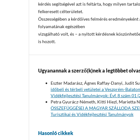
kérdés segítségével azt is feltárta, hogy milyen tarta
felkeresett célterületet.
Összességében a kérdőíves felmérés eredményeként a
folyamatának egészében
vizsgálható volt, és – a nyitott kérdésnek köszönhető
is hozott.
Ugyanannak a szerző(k)nek a legtöbbet olvas
Eszter Madarász, Ágnes Raffay-Danyi, Judit Su
időbeli és térbeli vetületei a Veszprém-Balat
Vidékfejlesztési Tanulmányok: Évf. 8 szám 01 (
Petra Gyurácz-Németh, Kitti Hiezl, Marietta 
ÖSSZEFÜGGÉSEI A MAGYAR SZÁLLODA S
Turisztikai és Vidékfejlesztési Tanulmányok
Hasonló cikkek