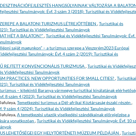
 DESZTINÁCIÓFEJLESZTÉS HANGSÚLYAINAK VÁLTOZÁSA A BALATO
fejlesztési Tanulmányok: Évf. 3 szám 3 (2018): Turisztikai és Vidékfejleszt
ZEREPE A BALATONI TURIZMUS LÉTREJÖTTÉBEN
,
Turisztikai és
021): Turisztikai és Vidékfejlesztési Tanulmányok
HAT HÉT A BALATON?”
,
Turisztikai és Vidékfejlesztési Tanulmányok: Évf.
 Tanulmányok
úllépni saját magunkon” – a turizmus szerepe a Veszprém2023 Európai
Vidékfejlesztési Tanulmányok: Évf. 4 szám 2 (2019): Turisztikai és
Ű REJTETT KONVENCIONÁLIS TURIZMUSA
,
Turisztikai és Vidékfejlesz
 és Vidékfejlesztési Tanulmányok
M PRACTICES: NEW OPPORTUNITIES FOR SMALL CITIES?
,
Turisztikai
021): Turisztikai és Vidékfejlesztési Tanulmányok
turizmus – kitekintő Baranya vármegye turisztikai kínálatának elérhetősé
vf. 8 szám 4 (2023): Turisztikai és Vidékfejlesztési Tanulmányok
Dafuleya,
Temetkezési turizmus a Dél-afrikai Köztársaság északi részén
,
f. 9 szám 4 (2024): Turisztikai és Vidékfejlesztési Tanulmányok
Dafuleya,
A temetkezési utazók viselkedési szándékainak előrejelzése a
ztására vonatkozóan
,
Turisztikai és Vidékfejlesztési Tanulmányok: Évf. 10 
lmányok
US LEHETŐSÉGEI EGY HELYTÖRTÉNETI MÚZEUM PÉLDÁJÁN
,
Turiszti