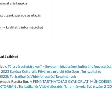
lommal ajánlanák a
z utazók szerepe az utazás
en – kvalitatív információkat
ott cikkei
lyok,
Túl a városhatárokon? – Egyetemi közösségek kulturális fogyasztás
on 2023 Európa Kulturális Fővárosa projekt tükrében
,
Turisztikai és
2023): Turisztikai és Vidékfejlesztési Tanulmányok
Németh, Renáta Búr,
A FENNTARTHATÓSÁG GYAKORLATI MŰKÖDÉSÉ
ZEKTORBAN
,
Turisztikai és Vidékfejlesztési Tanulmányok: Évf. 6 szám 2 (20