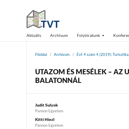
Aktuális
Archívum
Folyóiratunk
Konfere
Főoldal
/
Archívum
/
Évf. 4 szám 4 (2019): Turisztik
UTAZOM ÉS MESÉLEK – AZ 
BALATONNÁL
Judit Sulyok
Pannon Egyetem
Kitti Hiezl
Pannon Egyetem