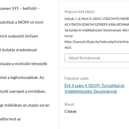
szesen 591 – belföldi –
Hogyan kell idézni
Sulyok, J., & Hiezl, K. (2021). UTAZOM ÉS MES
lasztottuk a WOM-ot mint
AZ UTAZÓK (E)WOM SZEREPE A BALATONNÁ
Turisztikai és Vidékfejlesztési Tanulmányok
,
4
(4).
 mint outputot (milyen
forrás
https://journals.lib.pte.hu/index.php/tvt/articl
4621
. A kutatás eredményei
Idézet formátumok
utazásra motiváló tényezők
ánlat a legfontosabbak. Az
Folyóirat szám
Évf. 4 szám 4 (2019): Turisztikai és
Vidékfejlesztési Tanulmányok
tszik szerepet a mintában,
Rovat
égi médiában az utazás során
Cikkek
latformot az