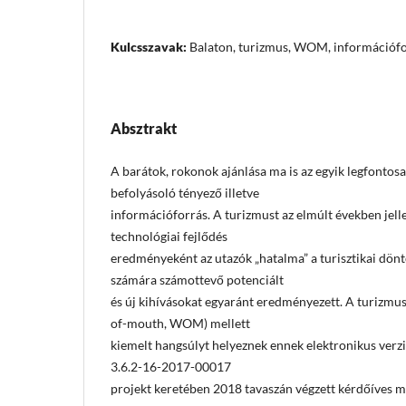
Kulcsszavak:
Balaton, turizmus, WOM, információf
Absztrakt
A barátok, rokonok ajánlása ma is az egyik legfontosa
befolyásoló tényező illetve
információforrás. A turizmust az elmúlt években jell
technológiai fejlődés
eredményeként az utazók „hatalma” a turisztikai dönt
számára számottevő potenciált
és új kihívásokat egyaránt eredményezett. A turizmu
of-mouth, WOM) mellett
kiemelt hangsúlyt helyeznek ennek elektronikus ver
3.6.2-16-2017-00017
projekt keretében 2018 tavaszán végzett kérdőíves m