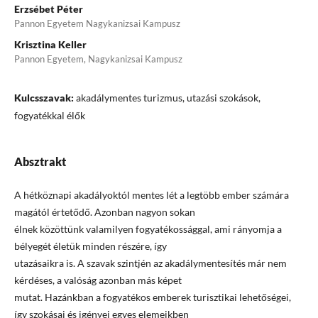
Erzsébet Péter
Pannon Egyetem Nagykanizsai Kampusz
Krisztina Keller
Pannon Egyetem, Nagykanizsai Kampusz
Kulcsszavak:
akadálymentes turizmus, utazási szokások,
fogyatékkal élők
Absztrakt
A hétköznapi akadályoktól mentes lét a legtöbb ember számára
magától értetődő. Azonban nagyon sokan
élnek közöttünk valamilyen fogyatékossággal, ami rányomja a
bélyegét életük minden részére, így
utazásaikra is. A szavak szintjén az akadálymentesítés már nem
kérdéses, a valóság azonban más képet
mutat. Hazánkban a fogyatékos emberek turisztikai lehetőségei,
így szokásai és igényei egyes elemeikben