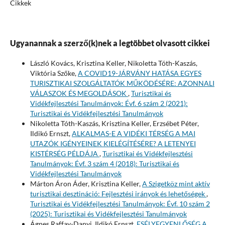
Cikkek
Ugyanannak a szerző(k)nek a legtöbbet olvasott cikkei
László Kovács, Krisztina Keller, Nikoletta Tóth-Kaszás,
Viktória Szőke,
A COVID19-JÁRVÁNY HATÁSA EGYES
TURISZTIKAI SZOLGÁLTATÓK MŰKÖDÉSÉRE: AZONNALI
VÁLASZOK ÉS MEGOLDÁSOK
,
Turisztikai és
Vidékfejlesztési Tanulmányok: Évf. 6 szám 2 (2021):
Turisztikai és Vidékfejlesztési Tanulmányok
Nikoletta Tóth-Kaszás, Krisztina Keller, Erzsébet Péter,
Ildikó Ernszt,
ALKALMAS-E A VIDÉKI TÉRSÉG A MAI
UTAZÓK IGÉNYEINEK KIELÉGÍTÉSÉRE? A LETENYEI
KISTÉRSÉG PÉLDÁJA
,
Turisztikai és Vidékfejlesztési
Tanulmányok: Évf. 3 szám 4 (2018): Turisztikai és
Vidékfejlesztési Tanulmányok
Márton Áron Áder, Krisztina Keller,
A Szigetköz mint aktív
turisztikai desztináció: Fejlesztési irányok és lehetőségek
,
Turisztikai és Vidékfejlesztési Tanulmányok: Évf. 10 szám 2
(2025): Turisztikai és Vidékfejlesztési Tanulmányok
Ágnes Raffay-Danyi, Ildikó Ernszt,
ESÉLYEGYENLŐSÉG A