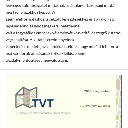
lényeges különbségeket mutatnak az általános lakossági mintán
mért jellemzőkhöz képest. A
szemléletformáláshoz, a célzott fejlesztésekhez és a gyakorlati
lépések elindításához megkerülhetetlenné
vált a fogyatékos emberek véleményét közvetítő, összegző kutatás
végrehajtása. A kutatás eredményeinek
ismertetése mellett javaslatokkal is élünk, hogy miként lehetne a
mai vándorok utazásának fizikai- lelkiszellemi
akadálymentesítését megvalósítani.