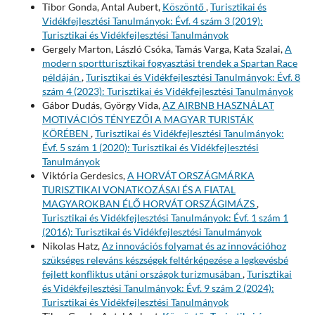
Tibor Gonda, Antal Aubert,
Köszöntő
,
Turisztikai és
Vidékfejlesztési Tanulmányok: Évf. 4 szám 3 (2019):
Turisztikai és Vidékfejlesztési Tanulmányok
Gergely Marton, László Csóka, Tamás Varga, Kata Szalai,
A
modern sportturisztikai fogyasztási trendek a Spartan Race
példáján
,
Turisztikai és Vidékfejlesztési Tanulmányok: Évf. 8
szám 4 (2023): Turisztikai és Vidékfejlesztési Tanulmányok
Gábor Dudás, György Vida,
AZ AIRBNB HASZNÁLAT
MOTIVÁCIÓS TÉNYEZŐI A MAGYAR TURISTÁK
KÖRÉBEN
,
Turisztikai és Vidékfejlesztési Tanulmányok:
Évf. 5 szám 1 (2020): Turisztikai és Vidékfejlesztési
Tanulmányok
Viktória Gerdesics,
A HORVÁT ORSZÁGMÁRKA
TURISZTIKAI VONATKOZÁSAI ÉS A FIATAL
MAGYAROKBAN ÉLŐ HORVÁT ORSZÁGIMÁZS
,
Turisztikai és Vidékfejlesztési Tanulmányok: Évf. 1 szám 1
(2016): Turisztikai és Vidékfejlesztési Tanulmányok
Nikolas Hatz,
Az innovációs folyamat és az innovációhoz
szükséges releváns készségek feltérképezése a legkevésbé
fejlett konfliktus utáni országok turizmusában
,
Turisztikai
és Vidékfejlesztési Tanulmányok: Évf. 9 szám 2 (2024):
Turisztikai és Vidékfejlesztési Tanulmányok