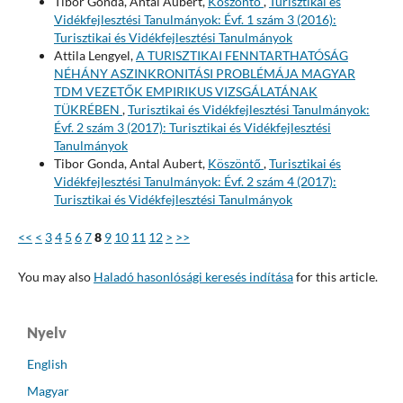
Tibor Gonda, Antal Aubert,
Köszöntő
,
Turisztikai és
Vidékfejlesztési Tanulmányok: Évf. 1 szám 3 (2016):
Turisztikai és Vidékfejlesztési Tanulmányok
Attila Lengyel,
A TURISZTIKAI FENNTARTHATÓSÁG
NÉHÁNY ASZINKRONITÁSI PROBLÉMÁJA MAGYAR
TDM VEZETŐK EMPIRIKUS VIZSGÁLATÁNAK
TÜKRÉBEN
,
Turisztikai és Vidékfejlesztési Tanulmányok:
Évf. 2 szám 3 (2017): Turisztikai és Vidékfejlesztési
Tanulmányok
Tibor Gonda, Antal Aubert,
Köszöntő
,
Turisztikai és
Vidékfejlesztési Tanulmányok: Évf. 2 szám 4 (2017):
Turisztikai és Vidékfejlesztési Tanulmányok
<<
<
3
4
5
6
7
8
9
10
11
12
>
>>
You may also
Haladó hasonlósági keresés indítása
for this article.
Nyelv
English
Magyar