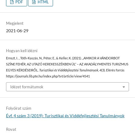
PDF
HTML
Megjelent
2021-06-29
Hogyan kell idézni
Ernszt, I. ., Tóth-Kaszás, N., Péter, E., & Keller, K. (2021). „AMIKOR A VÁNDORBOT
SZÍNE FEHÉR, AZ UTAZÓ KEREKESSZÉKBEN ÜL” – AZ AKADÁLYMENTES TURIZMUS
EGYES KÉRDÉSEIRŐL.
Turisztikai és Vidékfejlesztési Tanulmányok
,
4
(3). Elérés forrás
https://journals.lib.pte.hu/index.php/tvt/article/view/4541
Idézet formátumok
Folyóirat szám
Évf. 4 szám 3 (2019): Turisztikai és Vidékfejlesztési Tanulmányok
Rovat