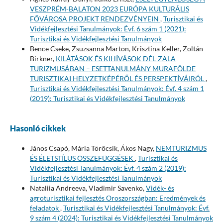
VESZPRÉM-BALATON 2023 EURÓPA KULTURÁLIS
FŐVÁROSA PROJEKT RENDEZVÉNYEIN
,
Turisztikai és
Vidékfejlesztési Tanulmányok: Évf. 6 szám 1 (2021):
Turisztikai és Vidékfejlesztési Tanulmányok
Bence Cseke, Zsuzsanna Marton, Krisztina Keller, Zoltán
Birkner,
KILÁTÁSOK ÉS KIHÍVÁSOK DÉL-ZALA
TURIZMUSÁBAN – ESETTANULMÁNY MURAFÖLDE
TURISZTIKAI HELYZETKÉPÉRŐL ÉS PERSPEKTÍVÁIRÓL
,
Turisztikai és Vidékfejlesztési Tanulmányok: Évf. 4 szám 1
(2019): Turisztikai és Vidékfejlesztési Tanulmányok
Hasonló cikkek
János Csapó, Mária Törőcsik, Ákos Nagy,
NEMTURIZMUS
ÉS ÉLETSTÍLUS ÖSSZEFÜGGÉSEK
,
Turisztikai és
Vidékfejlesztési Tanulmányok: Évf. 4 szám 2 (2019):
Turisztikai és Vidékfejlesztési Tanulmányok
Nataliia Andreeva, Vladimir Savenko,
Vidék- és
agroturisztikai fejlesztés Oroszországban: Eredmények és
feladatok
,
Turisztikai és Vidékfejlesztési Tanulmányok: Évf.
9 szám 4 (2024): Turisztikai és Vidékfejlesztési Tanulmányok