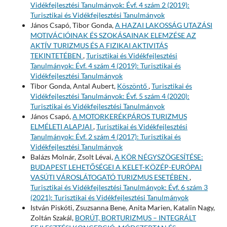
Vidékfejlesztési Tanulmányok: Évf. 4 szám 2 (2019):
Turisztikai és Vidékfejlesztési Tanulmányok
János Csapó, Tibor Gonda,
A HAZAI LAKOSSÁG UTAZÁSI
MOTIVÁCIÓINAK ÉS SZOKÁSAINAK ELEMZÉSE AZ
AKTÍV TURIZMUS ÉS A FIZIKAI AKTIVITÁS
TEKINTETÉBEN
,
Turisztikai és Vidékfejlesztési
Tanulmányok: Évf. 4 szám 4 (2019): Turisztikai és
Vidékfejlesztési Tanulmányok
Tibor Gonda, Antal Aubert,
Köszöntő
,
Turisztikai és
Vidékfejlesztési Tanulmányok: Évf. 5 szám 4 (2020):
Turisztikai és Vidékfejlesztési Tanulmányok
János Csapó,
A MOTORKERÉKPÁROS TURIZMUS
ELMÉLETI ALAPJAI
,
Turisztikai és Vidékfejlesztési
Tanulmányok: Évf. 2 szám 4 (2017): Turisztikai és
Vidékfejlesztési Tanulmányok
Balázs Molnár, Zsolt Lévai,
A KÖR NÉGYSZÖGESÍTÉSE:
BUDAPEST LEHETŐSÉGEI A KELET-KÖZÉP-EURÓPAI
VASÚTI VÁROSLÁTOGATÓ TURIZMUS ESETÉBEN
,
Turisztikai és Vidékfejlesztési Tanulmányok: Évf. 6 szám 3
(2021): Turisztikai és Vidékfejlesztési Tanulmányok
István Piskóti, Zsuzsanna Bene, Anita Marien, Katalin Nagy,
Zoltán Szakál,
BORÚT, BORTURIZMUS – INTEGRÁLT