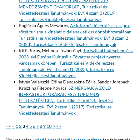
FEJLESZTÉSI KONCEPCIÓ, MÓDSZERTAN ÉS
MENEDZSMENT-GYAKORLAT
,
Turisztikai és
Vidékfejlesztési Tanulmányok: Évf. 4 szám 3 (2019):
Turisztikai és Vidékfejlesztési Tanulmányok
Boglárka Ágnes Mészáros,
Az információkerülés szerepe a
sötét turizmus kínálati oldalának etikus döntéshozatalában
,
Turisztikai és Vidékfejlesztési Tanulmányok: Évf. 8 szám 2
(2023): Turisztikai és Vidékfejlesztési Tanulmányok
Kitti Boros, Melinda Jászberényi,
Turisztikai imázselemzés a
2023. évi Európa Kulturális Fővárosa projekt nyertes
városainak körében
,
Turisztikai és Vidékfejlesztési
Tanulmányok: Évf. 8 szám 01 (2023): Turisztikai és
Vidékfejlesztési Tanulmányok
István Valánszki, Edina Dancsokné Fóris, Sándor Jombach,
Krisztina Filepné Kovács,
SZINERGIÁK A ZÖLD
INFRASTRUKTÚRÁBAN ÉS A TURIZMUS
FEJLESZTÉSÉBEN
,
Turisztikai és Vidékfejlesztési
Tanulmányok: Évf. 2 szám 1 (2017): Turisztikai és
Vidékfejlesztési Tanulmányok
<<
<
1
2
3
4
5
6
7
8
9
10
>
>>
You may also
Haladó hasonlósági keresés indítása
for this article.