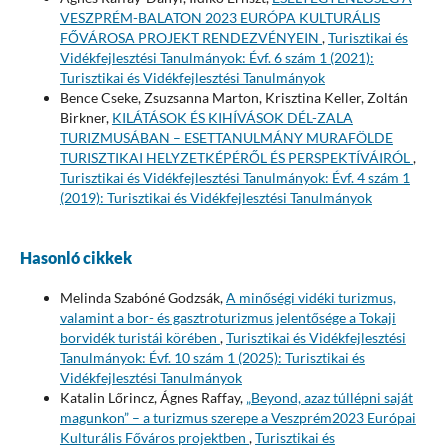
VESZPRÉM-BALATON 2023 EURÓPA KULTURÁLIS
FŐVÁROSA PROJEKT RENDEZVÉNYEIN
,
Turisztikai és
Vidékfejlesztési Tanulmányok: Évf. 6 szám 1 (2021):
Turisztikai és Vidékfejlesztési Tanulmányok
Bence Cseke, Zsuzsanna Marton, Krisztina Keller, Zoltán
Birkner,
KILÁTÁSOK ÉS KIHÍVÁSOK DÉL-ZALA
TURIZMUSÁBAN – ESETTANULMÁNY MURAFÖLDE
TURISZTIKAI HELYZETKÉPÉRŐL ÉS PERSPEKTÍVÁIRÓL
,
Turisztikai és Vidékfejlesztési Tanulmányok: Évf. 4 szám 1
(2019): Turisztikai és Vidékfejlesztési Tanulmányok
Hasonló cikkek
Melinda Szabóné Godzsák,
A minőségi vidéki turizmus,
valamint a bor- és gasztroturizmus jelentősége a Tokaji
borvidék turistái körében
,
Turisztikai és Vidékfejlesztési
Tanulmányok: Évf. 10 szám 1 (2025): Turisztikai és
Vidékfejlesztési Tanulmányok
Katalin Lőrincz, Ágnes Raffay,
„Beyond, azaz túllépni saját
magunkon” – a turizmus szerepe a Veszprém2023 Európai
Kulturális Főváros projektben
,
Turisztikai és