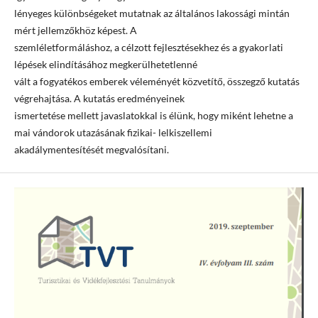
lényeges különbségeket mutatnak az általános lakossági mintán
mért jellemzőkhöz képest. A
szemléletformáláshoz, a célzott fejlesztésekhez és a gyakorlati
lépések elindításához megkerülhetetlenné
vált a fogyatékos emberek véleményét közvetítő, összegző kutatás
végrehajtása. A kutatás eredményeinek
ismertetése mellett javaslatokkal is élünk, hogy miként lehetne a
mai vándorok utazásának fizikai- lelkiszellemi
akadálymentesítését megvalósítani.