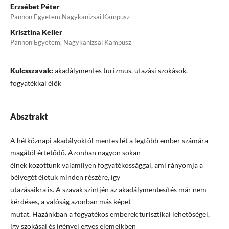
Erzsébet Péter
Pannon Egyetem Nagykanizsai Kampusz
Krisztina Keller
Pannon Egyetem, Nagykanizsai Kampusz
Kulcsszavak:
akadálymentes turizmus, utazási szokások,
fogyatékkal élők
Absztrakt
A hétköznapi akadályoktól mentes lét a legtöbb ember számára
magától értetődő. Azonban nagyon sokan
élnek közöttünk valamilyen fogyatékossággal, ami rányomja a
bélyegét életük minden részére, így
utazásaikra is. A szavak szintjén az akadálymentesítés már nem
kérdéses, a valóság azonban más képet
mutat. Hazánkban a fogyatékos emberek turisztikai lehetőségei,
így szokásai és igényei egyes elemeikben