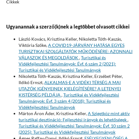
Cikkek
Ugyanannak a szerző(k)nek a legtöbbet olvasott cikkei
László Kovács, Krisztina Keller, Nikoletta Tóth-Kaszás,
Viktória Szőke,
A COVID19-JÁRVÁNY HATÁSA EGYES
TURISZTIKAI SZOLGÁLTATÓK MŰKÖDÉSÉRE: AZONNALI
VÁLASZOK ÉS MEGOLDÁSOK
,
Turisztikai és
Vidékfejlesztési Tanulmányok: Évf. 6 szám 2 (2021):
Turisztikai és Vidékfejlesztési Tanulmányok
Nikoletta Tóth-Kaszás, Krisztina Keller, Erzsébet Péter,
Ildikó Ernszt,
ALKALMAS-E A VIDÉKI TÉRSÉG A MAI
UTAZÓK IGÉNYEINEK KIELÉGÍTÉSÉRE? A LETENYEI
KISTÉRSÉG PÉLDÁJA
,
Turisztikai és Vidékfejlesztési
Tanulmányok: Évf. 3 szám 4 (2018): Turisztikai és
Vidékfejlesztési Tanulmányok
Márton Áron Áder, Krisztina Keller,
A Szigetköz mint aktív
turisztikai desztináció: Fejlesztési irányok és lehetőségek
,
Turisztikai és Vidékfejlesztési Tanulmányok: Évf. 10 szám 2
(2025): Turisztikai és Vidékfejlesztési Tanulmányok
Ágnes Raffay-Danyi, Ildikó Ernszt,
ESÉLYEGYENLŐSÉG A