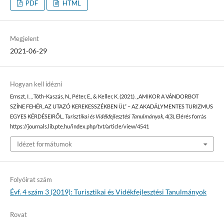
PDF
HTML
Megjelent
2021-06-29
Hogyan kell idézni
Ernszt, I. ., Tóth-Kaszás, N., Péter, E., & Keller, K. (2021). „AMIKOR A VÁNDORBOT
SZÍNE FEHÉR, AZ UTAZÓ KEREKESSZÉKBEN ÜL” – AZ AKADÁLYMENTES TURIZMUS
EGYES KÉRDÉSEIRŐL.
Turisztikai és Vidékfejlesztési Tanulmányok
,
4
(3). Elérés forrás
https://journals.lib.pte.hu/index.php/tvt/article/view/4541
Idézet formátumok
Folyóirat szám
Évf. 4 szám 3 (2019): Turisztikai és Vidékfejlesztési Tanulmányok
Rovat