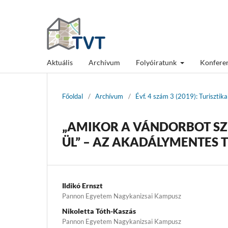
Aktuális
Archívum
Folyóiratunk
Konfere
Főoldal
/
Archívum
/
Évf. 4 szám 3 (2019): Turisztik
„AMIKOR A VÁNDORBOT SZÍ
ÜL” – AZ AKADÁLYMENTES 
Ildikó Ernszt
Pannon Egyetem Nagykanizsai Kampusz
Nikoletta Tóth-Kaszás
Pannon Egyetem Nagykanizsai Kampusz