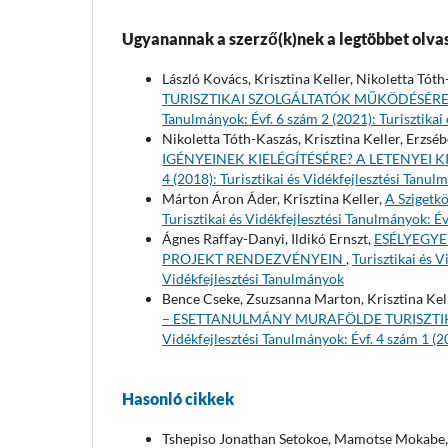
Ugyanannak a szerző(k)nek a legtöbbet olvas
László Kovács, Krisztina Keller, Nikoletta Tóth
TURISZTIKAI SZOLGÁLTATÓK MŰKÖDÉSÉR
Tanulmányok: Évf. 6 szám 2 (2021): Turisztikai
Nikoletta Tóth-Kaszás, Krisztina Keller, Erzsébe
IGÉNYEINEK KIELÉGÍTÉSÉRE? A LETENYEI 
4 (2018): Turisztikai és Vidékfejlesztési Tanu
Márton Áron Áder, Krisztina Keller,
A Szigetkö
Turisztikai és Vidékfejlesztési Tanulmányok: Év
Ágnes Raffay-Danyi, Ildikó Ernszt,
ESÉLYEGYE
PROJEKT RENDEZVÉNYEIN
,
Turisztikai és V
Vidékfejlesztési Tanulmányok
Bence Cseke, Zsuzsanna Marton, Krisztina Kell
– ESETTANULMÁNY MURAFÖLDE TURISZTIK
Vidékfejlesztési Tanulmányok: Évf. 4 szám 1 (2
Hasonló cikkek
Tshepiso Jonathan Setokoe, Mamotse Mokabe