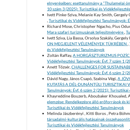
elnyerésében: esettanulmány a "Thulamelai ö
10 szám 3 (2025): Turisztikai és Vidékfejleszt
Ivett Pinke-Sziva, Melanie Kay Smith, Gergely
,
Turisztikai és Vidékfejlesztési Tanulmányok: É
Richard Mose, Christopher Ngacho, Pius Odu
Mara szafari turizmusának teljesítményére
,
Tu
Ivett Sziva, Lia Bassa, Orsolya Szakály, Gergel
ON MEGJELENT VÉLEMÉNYEK TÜKRÉBEN
,
és Vidékfejlesztési Tanulmányok
Zoltán Raffay,
A HORGÁSZTURIZMUS POZÍ
Vidékfejlesztési Tanulmányok: Évf. 7 szám 1 (2
Anett Tőzsér,
CHALLENGES FOR SUSTAINABL
Vidékfejlesztési Tanulmányok: Évf. 6 szám 2 (2
Dávid Nagy, János Csapó, Szabina Végi,
A JÖV
KUTATÁS A DÉL-DUNÁNTÚLI TURISZTIKA
Tanulmányok: Évf. 6 szám 2 (2021): Turisztikai
Khayreddine Bouzerb, Aboubaker Khoualed, 
elemzése: Rendelkezésre álló erőforrások és k
Turisztikai és Vidékfejlesztési Tanulmányok
Melinda Jászberényi , Kitti Boros , Petra Böhm
társadalmi-kulturális hatásainak összehasonlí
Turisztikai és Vidékfejlesztési Tanulmányok