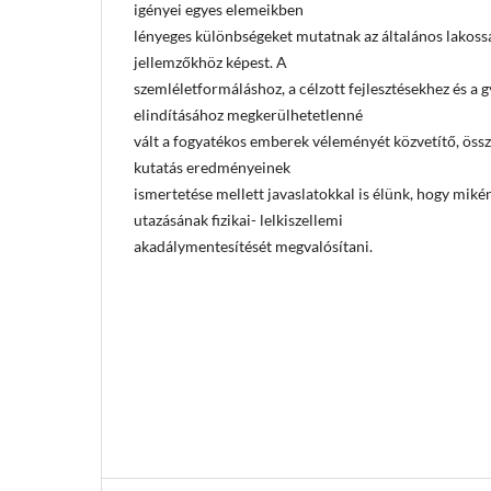
igényei egyes elemeikben
lényeges különbségeket mutatnak az általános lakoss
jellemzőkhöz képest. A
szemléletformáláshoz, a célzott fejlesztésekhez és a g
elindításához megkerülhetetlenné
vált a fogyatékos emberek véleményét közvetítő, össz
kutatás eredményeinek
ismertetése mellett javaslatokkal is élünk, hogy mik
utazásának fizikai- lelkiszellemi
akadálymentesítését megvalósítani.