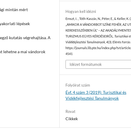
ági mintán mért
Hogyan kell idézni
Ernszt, I. ., Tóth-Kaszás, N., Péter, E., & Keller, K. 
yakorlati lépések
„AMIKOR A VÁNDORBOT SZÍNE FEHÉR, AZ U
KEREKESSZÉKBEN ÜL” – AZ AKADÁLYMENTE
TURIZMUS EGYES KÉRDÉSEIRŐL.
Turisztikai é
egző kutatás végrehajtása. A
Vidékfejlesztési Tanulmányok
,
4
(3). Elérés forrás
https://journals.lib.pte.hu/index.php/tvt/articl
ént lehetne a mai vándorok
4541
Idézet formátumok
Folyóirat szám
Évf. 4 szám 3 (2019): Turisztikai és
Vidékfejlesztési Tanulmányok
Rovat
Cikkek