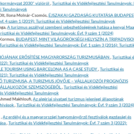
nkormányzat 2030" vízióról
,
Turisztikai és Vidékfejlesztési Tanulmányok: 
ési Tanulmányok
 Olt, Ilona Molnár-Csomós,
ÉJSZAKAI GAZDASÁG KUTATÁSA BUDAPES
vf. 4 szám 1 (2019): Turisztikai és Vidékfejlesztési Tanulmányok
nga,
A turizmus aszállyal szembeni sebezhetőségének hatása a kenyai Maa
risztikai és Vidékfejlesztési Tanulmányok: Évf. 9 szám 1 (2024)
y Kormos,
BUDAPEST, MINT VILÁGÖRÖKSÉGI HELYSZÍN A TRIPADVISO
Turisztikai és Vidékfejlesztési Tanulmányok: Évf. 1 szám 3 (2016): Turiszti
CIÓJÁNAK ERŐSÍTÉSE MAGYARORSZÁG TURIZMUSÁBAN
,
Turisztikai 
022): Turisztikai és Vidékfejlesztési Tanulmányok
E TOURISM USING BARCELONA AS A CASE STUDY
,
Turisztikai és
021): Turisztikai és Vidékfejlesztési Tanulmányok
Ő TURIZMUSA, A TURIZMUS JÖVŐJE – VÁLLALKOZÓI PROGNÓZIS
I VÁLLALKOZÓK SZEMSZÖGÉBŐL
,
Turisztikai és Vidékfejlesztési
 és Vidékfejlesztési Tanulmányok
Ahmed Makhloufi,
Az algériai sivatagi turizmus jelenlegi állapotának
ihívások
,
Turisztikai és Vidékfejlesztési Tanulmányok: Évf. 9 szám 3 (2024)
 ,
Az erdélyi és a magyarországi hagyományőrző fesztiválok gazdasági és
tása
,
Turisztikai és Vidékfejlesztési Tanulmányok: Évf. 7 szám 3 (2022):