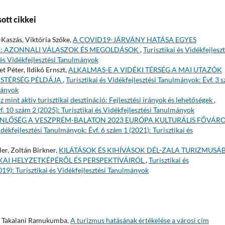
ott cikkei
-Kaszás, Viktória Szőke,
A COVID19-JÁRVÁNY HATÁSA EGYES
E: AZONNALI VÁLASZOK ÉS MEGOLDÁSOK
,
Turisztikai és Vidékfejleszt
 és Vidékfejlesztési Tanulmányok
t Péter, Ildikó Ernszt,
ALKALMAS-E A VIDÉKI TÉRSÉG A MAI UTAZÓK
KISTÉRSÉG PÉLDÁJA
,
Turisztikai és Vidékfejlesztési Tanulmányok: Évf. 3 
lmányok
z mint aktív turisztikai desztináció: Fejlesztési irányok és lehetőségek
,
f. 10 szám 2 (2025): Turisztikai és Vidékfejlesztési Tanulmányok
NLŐSÉG A VESZPRÉM-BALATON 2023 EURÓPA KULTURÁLIS FŐVÁR
idékfejlesztési Tanulmányok: Évf. 6 szám 1 (2021): Turisztikai és
er, Zoltán Birkner,
KILÁTÁSOK ÉS KIHÍVÁSOK DÉL-ZALA TURIZMUSÁ
AI HELYZETKÉPÉRŐL ÉS PERSPEKTÍVÁIRÓL
,
Turisztikai és
019): Turisztikai és Vidékfejlesztési Tanulmányok
, Takalani Ramukumba,
A turizmus hatásának értékelése a városi cím