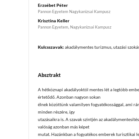
Erzsébet Péter
Pannon Egyetem Nagykanizsai Kampusz
Krisztina Keller
Pannon Egyetem, Nagykanizsai Kampusz
Kulcsszavak:
akadálymentes turizmus, utazási szokás
Absztrakt
A hétköznapi akadályoktól mentes lét a legtöbb emb
értetődő. Azonban nagyon sokan
élnek közöttünk valamilyen fogyatékossággal, ami rá
minden részére, így
utazásaikra is. A szavak szintjén az akadálymentesíté
valóság azonban más képet
mutat. Hazánkban a fogyatékos emberek turisztikai le