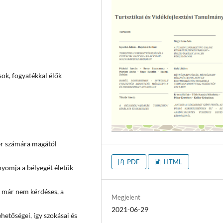
ok, fogyatékkal élők
er számára magától
PDF
HTML
nyomja a bélyegét életük
s már nem kérdéses, a
Megjelent
2021-06-29
hetőségei, így szokásai és