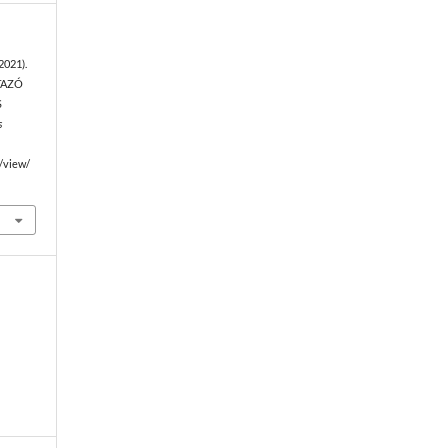
(2021).
TAZÓ
S
s
e/view/