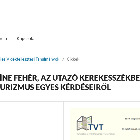
ncia
Kapcsolat
ai és Vidékfejlesztési Tanulmányok
/
Cikkek
NE FEHÉR, AZ UTAZÓ KEREKESSZÉKB
TURIZMUS EGYES KÉRDÉSEIRŐL