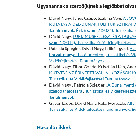
Ugyanannak a szerző(k)nek a legtöbbet olvas
Dávid Nagy, János Csapó, Szabina Végi,
A JÖV
KUTATÁS A DÉL-DUNÁNTÚLI TURISZTIKA
Tanulmányok: Évf. 6 szám 2 (2021): Turisztikai
Dávid Nagy,
TURIZMUSFEJLESZTÉS A DUNA
szám 1 (2018): Turisztikai és Vidékfejlesztési
Patrícia Spiegler, Dávid Nagy, Ildikó Egyed,
Az 
horvát-magyar határ mentén
,
Turisztikai és V
Vidékfejlesztési Tanulmányok
Dávid Nagy, Tibor Gonda, Krisztián Háló, And
KUTATÁS AZ ÉRINTETT VÁLLALKOZÁSOK 
Turisztikai és Vidékfejlesztési Tanulmányok
Dávid Nagy , Patrícia Spiegler ,
A Duna-menti o
szállodahajózásra
,
Turisztikai és Vidékfejleszt
Tanulmányok
Gábor Lados, Dávid Nagy, Réka Horeczki,
Álla
Turisztikai és Vidékfejlesztési Tanulmányok: Év
Hasonló cikkek