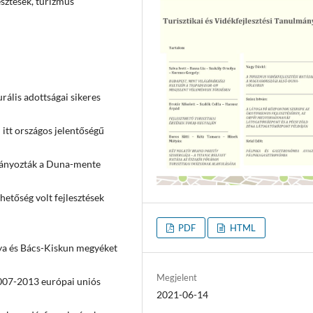
esztések, turizmus
ális adottságai sikeres
 itt országos jelentőségű
irányozták a Duna-mente
etőség volt fejlesztések
PDF
HTML
nya és Bács-Kiskun megyéket
Megjelent
 2007-2013 európai uniós
2021-06-14