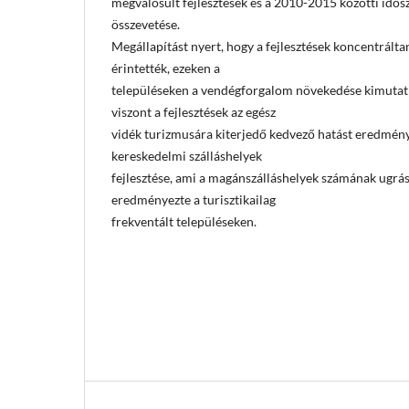
megvalósult fejlesztések és a 2010-2015 közötti id
összevetése.
Megállapítást nyert, hogy a fejlesztések koncentrált
érintették, ezeken a
településeken a vendégforgalom növekedése kimutat
viszont a fejlesztések az egész
vidék turizmusára kiterjedő kedvező hatást eredmény
kereskedelmi szálláshelyek
fejlesztése, ami a magánszálláshelyek számának ugrá
eredményezte a turisztikailag
frekventált településeken.