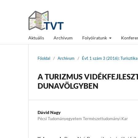
Aktuális
Archívum
Folyóiratunk
Konfere
Főoldal
/
Archívum
/
Évf. 1 szám 3 (2016): Turisztik
A TURIZMUS VIDÉKFEJLESZ
DUNAVÖLGYBEN
Dávid Nagy
Pécsi Tudományegyetem Természettudományi Kar