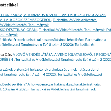
ott cikkei
Ő TURIZMUSA, A TURIZMUS JÖVŐJE – VÁLLALKOZÓI PROGNÓZIS
I VÁLLALKOZÓK SZEMSZÖGÉBŐL
,
Turisztikai és Vidékfejlesztési
 és Vidékfejlesztési Tanulmányok
-SIÓ DESZTINÁCIÓBAN
,
Turisztikai és Vidékfejlesztési Tanulmányok: Évf
 Tanulmányok
örökségi értékek turisztikai hasznosításának lehetőségei Baranyában a
idékfejlesztési Tanulmányok: Évf. 8 szám 3 (2023): Turisztikai és
rea Dán,
A JÖVŐ VENDÉGLÁTÁSA, A VENDÉGLÁTÁS JÖVŐJE REGIONÁ
KÖRÉBEN
,
Turisztikai és Vidékfejlesztési Tanulmányok: Évf. 6 szám 2 (2021
rszágok biztonsági helyzetének alakulása és ennek hatása a dunai
ési Tanulmányok: Évf. 7 szám 4 (2022): Turisztikai és Vidékfejlesztési
ndósuló periféria? A horvát-magyar határszakasz karakterisztikája
,
f. 10 szám 4 (2025): Turisztikai és Vidékfejlesztési Tanulmányok