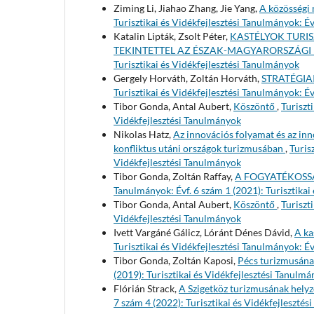
Ziming Li, Jiahao Zhang, Jie Yang,
A közösségi
Turisztikai és Vidékfejlesztési Tanulmányok: Év
Katalin Lipták, Zsolt Péter,
KASTÉLYOK TURI
TEKINTETTEL AZ ÉSZAK-MAGYARORSZÁGI
Turisztikai és Vidékfejlesztési Tanulmányok
Gergely Horváth, Zoltán Horváth,
STRATÉGIA
Turisztikai és Vidékfejlesztési Tanulmányok: Év
Tibor Gonda, Antal Aubert,
Köszöntő
,
Turiszt
Vidékfejlesztési Tanulmányok
Nikolas Hatz,
Az innovációs folyamat és az inn
konfliktus utáni országok turizmusában
,
Turis
Vidékfejlesztési Tanulmányok
Tibor Gonda, Zoltán Raffay,
A FOGYATÉKOSS
Tanulmányok: Évf. 6 szám 1 (2021): Turisztikai
Tibor Gonda, Antal Aubert,
Köszöntő
,
Turiszt
Vidékfejlesztési Tanulmányok
Ivett Vargáné Gálicz, Lóránt Dénes Dávid,
A ka
Turisztikai és Vidékfejlesztési Tanulmányok: Év
Tibor Gonda, Zoltán Kaposi,
Pécs turizmusána
(2019): Turisztikai és Vidékfejlesztési Tanulm
Flórián Strack,
A Szigetköz turizmusának helyze
7 szám 4 (2022): Turisztikai és Vidékfejleszté