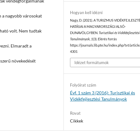
őszak vendégforgalmának
Hogyan kell idézni
an a nagyobb városokat
Nagy, D. (2021). A TURIZMUS VIDÉKFEJLESZT
HATÁSAI A MAGYARORSZÁGI ALSÓ-
ható volt. Nem tudtak
DUNAVÖLGYBEN.
Turisztikai és Vidékfejlesztési
Tanulmányok
,
1
(3). Elérés forrás
ezni. Elmaradt a
https://journals.lib.pte.hu/index.php/tvt/articl
4301
sszerű növekedését
Idézet formátumok
Folyóirat szám
Évf. 1 szám 3 (2016): Turisztikai és
Vidékfejlesztési Tanulmányok
Rovat
Cikkek