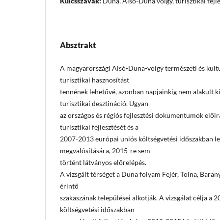
Kulcsszavak:
Duna, Alsó-Duna völgy, turisztikai fejl
Absztrakt
A magyarországi Alsó-Duna-völgy természeti és kultur
turisztikai hasznosítást
tennének lehetővé, azonban napjainkig nem alakult ki
turisztikai desztináció. Ugyan
az országos és régiós fejlesztési dokumentumok elő
turisztikai fejlesztését és a
2007-2013 európai uniós költségvetési időszakban leh
megvalósítására, 2015-re sem
történt látványos előrelépés.
A vizsgált térséget a Duna folyam Fejér, Tolna, Bara
érintő
szakaszának települései alkotják. A vizsgálat célja a
költségvetési időszakban