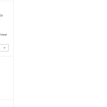
ÉSI
e/view/