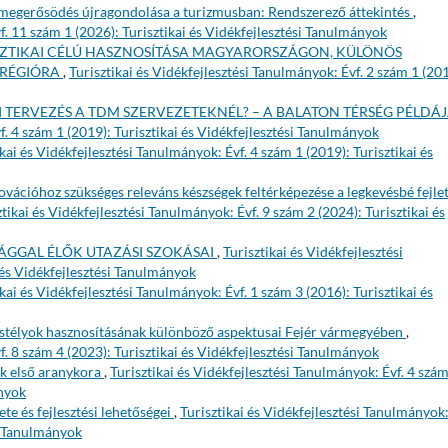
 megerősödés újragondolása a turizmusban: Rendszerező áttekintés
,
f. 11 szám 1 (2026): Turisztikai és Vidékfejlesztési Tanulmányok
SZTIKAI CÉLÚ HASZNOSÍTÁSA MAGYARORSZÁGON, KÜLÖNÖS
 RÉGIÓRA
,
Turisztikai és Vidékfejlesztési Tanulmányok: Évf. 2 szám 1 (201
I TERVEZÉS A TDM SZERVEZETEKNÉL? – A BALATON TÉRSÉG PÉLDÁ
f. 4 szám 1 (2019): Turisztikai és Vidékfejlesztési Tanulmányok
ikai és Vidékfejlesztési Tanulmányok: Évf. 4 szám 1 (2019): Turisztikai és
ovációhoz szükséges releváns készségek feltérképezése a legkevésbé fejlet
ztikai és Vidékfejlesztési Tanulmányok: Évf. 9 szám 2 (2024): Turisztikai és
ÁGGAL ÉLŐK UTAZÁSI SZOKÁSAI
,
Turisztikai és Vidékfejlesztési
 és Vidékfejlesztési Tanulmányok
ikai és Vidékfejlesztési Tanulmányok: Évf. 1 szám 3 (2016): Turisztikai és
stélyok hasznosításának különböző aspektusai Fejér vármegyében
,
f. 8 szám 4 (2023): Turisztikai és Vidékfejlesztési Tanulmányok
k első aranykora
,
Turisztikai és Vidékfejlesztési Tanulmányok: Évf. 4 szám
ányok
te és fejlesztési lehetőségei
,
Turisztikai és Vidékfejlesztési Tanulmányok:
si Tanulmányok