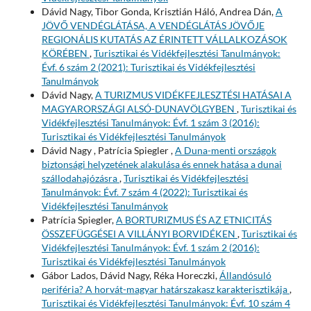
Dávid Nagy, Tibor Gonda, Krisztián Háló, Andrea Dán,
A
JÖVŐ VENDÉGLÁTÁSA, A VENDÉGLÁTÁS JÖVŐJE
REGIONÁLIS KUTATÁS AZ ÉRINTETT VÁLLALKOZÁSOK
KÖRÉBEN
,
Turisztikai és Vidékfejlesztési Tanulmányok:
Évf. 6 szám 2 (2021): Turisztikai és Vidékfejlesztési
Tanulmányok
Dávid Nagy,
A TURIZMUS VIDÉKFEJLESZTÉSI HATÁSAI A
MAGYARORSZÁGI ALSÓ-DUNAVÖLGYBEN
,
Turisztikai és
Vidékfejlesztési Tanulmányok: Évf. 1 szám 3 (2016):
Turisztikai és Vidékfejlesztési Tanulmányok
Dávid Nagy , Patrícia Spiegler ,
A Duna-menti országok
biztonsági helyzetének alakulása és ennek hatása a dunai
szállodahajózásra
,
Turisztikai és Vidékfejlesztési
Tanulmányok: Évf. 7 szám 4 (2022): Turisztikai és
Vidékfejlesztési Tanulmányok
Patrícia Spiegler,
A BORTURIZMUS ÉS AZ ETNICITÁS
ÖSSZEFÜGGÉSEI A VILLÁNYI BORVIDÉKEN
,
Turisztikai és
Vidékfejlesztési Tanulmányok: Évf. 1 szám 2 (2016):
Turisztikai és Vidékfejlesztési Tanulmányok
Gábor Lados, Dávid Nagy, Réka Horeczki,
Állandósuló
periféria? A horvát-magyar határszakasz karakterisztikája
,
Turisztikai és Vidékfejlesztési Tanulmányok: Évf. 10 szám 4