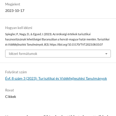
Megjelent
2023-10-17
Hogyan kell idézni
Spiegler, P., Nagy, D., & Egyed, I. (2023). Az örökségi értékek turisztikai
hasznosításának lehetőségei Baranyában a horvát-magyar határ mentén.
Turisztikai
és Vidékfejlesztési Tanulmányok
,
8
(3). https://doi.org/10.15170/TVT.2023.08.03.07
Idézet formátumok
Folyóirat szám
Évf. 8 szám 3 (2023): Turisztikai és Vidékfejlesztési Tanulmányok
Rovat
Cikkek