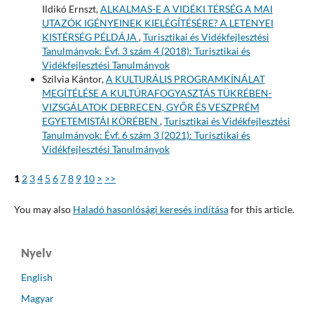
Ildikó Ernszt,
ALKALMAS-E A VIDÉKI TÉRSÉG A MAI
UTAZÓK IGÉNYEINEK KIELÉGÍTÉSÉRE? A LETENYEI
KISTÉRSÉG PÉLDÁJA
,
Turisztikai és Vidékfejlesztési
Tanulmányok: Évf. 3 szám 4 (2018): Turisztikai és
Vidékfejlesztési Tanulmányok
Szilvia Kántor,
A KULTURÁLIS PROGRAMKÍNÁLAT
MEGÍTÉLÉSE A KULTÚRAFOGYASZTÁS TÜKRÉBEN-
VIZSGÁLATOK DEBRECEN, GYŐR ÉS VESZPRÉM
EGYETEMISTÁI KÖRÉBEN
,
Turisztikai és Vidékfejlesztési
Tanulmányok: Évf. 6 szám 3 (2021): Turisztikai és
Vidékfejlesztési Tanulmányok
1
2
3
4
5
6
7
8
9
10
>
>>
You may also
Haladó hasonlósági keresés indítása
for this article.
Nyelv
English
Magyar