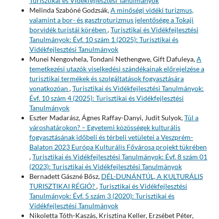
Turisztikai és Vidékfejlesztési Tanulmányok
Melinda Szabóné Godzsák,
A minőségi vidéki turizmus,
valamint a bor- és gasztroturizmus jelentősége a Tokaji
borvidék turistái körében
,
Turisztikai és Vidékfejlesztési
Tanulmányok: Évf. 10 szám 1 (2025): Turisztikai és
Vidékfejlesztési Tanulmányok
Munei Nengovhela, Tondani Nethengwe, Gift Dafuleya,
A
temetkezési utazók viselkedési szándékainak előrejelzése a
turisztikai termékek és szolgáltatások fogyasztására
vonatkozóan
,
Turisztikai és Vidékfejlesztési Tanulmányok:
Évf. 10 szám 4 (2025): Turisztikai és Vidékfejlesztési
Tanulmányok
Eszter Madarász, Ágnes Raffay-Danyi, Judit Sulyok,
Túl a
városhatárokon? – Egyetemi közösségek kulturális
fogyasztásának időbeli és térbeli vetületei a Veszprém-
Balaton 2023 Európa Kulturális Fővárosa projekt tükrében
,
Turisztikai és Vidékfejlesztési Tanulmányok: Évf. 8 szám 01
(2023): Turisztikai és Vidékfejlesztési Tanulmányok
Bernadett Gászné Bősz,
DÉL-DUNÁNTÚL, A KULTURÁLIS
TURISZTIKAI RÉGIÓ?
,
Turisztikai és Vidékfejlesztési
Tanulmányok: Évf. 5 szám 3 (2020): Turisztikai és
Vidékfejlesztési Tanulmányok
Nikoletta Tóth-Kaszás, Krisztina Keller, Erzsébet Péter,