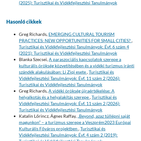
(2025): Turisztikai és Vidékfejlesztési Tanulmányok
Hasonló cikkek
Greg Richards,
EMERGING CULTURAL TOURISM
PRACTICES: NEW OPPORTUNITIES FOR SMALL CITIES?
,
Turisztikai és Vidékfejlesztési Tanulmányok: Évf. 6 szám 4
(2021): Turisztikai és Vidékfejlesztési Tanulmányok
Blanka Szecsei,
A paraszociális kapcsolatok szerepe a
kulturális örökség közvetítésében és a vidéki turizmus iránti
szándék alakulásában: Li Ziqi esete
,
Turisztikai és
Vidékfejlesztési Tanulmányok: Évf. 11 szám 2 (2026):
Turisztikai és Vidékfejlesztési Tanulmányok
Greg Richards,
A vidéki örökség újraértékelése: A
helyalkotás és a helyalakítás szerepe
,
Turisztikai és
Vidékfejlesztési Tanulmányok: Évf. 11 szám 2 (2026):
Turisztikai és Vidékfejlesztési Tanulmányok
Katalin Lőrincz, Ágnes Raffay,
„Beyond, azaz túllépni saját
magunkon” – a turizmus szerepe a Veszprém2023 Európai
Kulturális Főváros projektben
,
Turisztikai és
Vidékfejlesztési Tanulmányok: Évf. 4 szám 2 (2019):