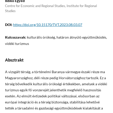
Ildikó Egyed
Centre for Economic and Regional Studies, Institute for Regional
Studies
DOI:
https://doi.org/10.15170/TVT.2023.08.03.07
Kulcsszavak:
kulturális örökség, határon átnyúló együttműködés,
vidéki turizmus
Absztrakt
A vizsgált térség, a történelmi Baranya vármegye északi része ma
Magyarországhoz, déli része pedig Horvátországhoz tartozik. Ez a
térség bővelkedik kulturális örökségi értékekben, amelyek a vidéki
turizmus egyik fő vonzerejét jelenthetik megfelelő hasznosítás
esetén. Az elmúlt évtizedek politikai változásai, elsősorban az
európai integráció és a térség biztonsága, stabilitása lehetővé
tették a társadalmi és gazdasági együttműködések kialakítását a