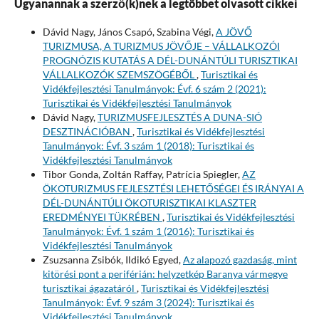
Ugyanannak a szerző(k)nek a legtöbbet olvasott cikkei
Dávid Nagy, János Csapó, Szabina Végi,
A JÖVŐ
TURIZMUSA, A TURIZMUS JÖVŐJE – VÁLLALKOZÓI
PROGNÓZIS KUTATÁS A DÉL-DUNÁNTÚLI TURISZTIKAI
VÁLLALKOZÓK SZEMSZÖGÉBŐL
,
Turisztikai és
Vidékfejlesztési Tanulmányok: Évf. 6 szám 2 (2021):
Turisztikai és Vidékfejlesztési Tanulmányok
Dávid Nagy,
TURIZMUSFEJLESZTÉS A DUNA-SIÓ
DESZTINÁCIÓBAN
,
Turisztikai és Vidékfejlesztési
Tanulmányok: Évf. 3 szám 1 (2018): Turisztikai és
Vidékfejlesztési Tanulmányok
Tibor Gonda, Zoltán Raffay, Patrícia Spiegler,
AZ
ÖKOTURIZMUS FEJLESZTÉSI LEHETŐSÉGEI ÉS IRÁNYAI A
DÉL-DUNÁNTÚLI ÖKOTURISZTIKAI KLASZTER
EREDMÉNYEI TÜKRÉBEN
,
Turisztikai és Vidékfejlesztési
Tanulmányok: Évf. 1 szám 1 (2016): Turisztikai és
Vidékfejlesztési Tanulmányok
Zsuzsanna Zsibók, Ildikó Egyed,
Az alapozó gazdaság, mint
kitörési pont a periférián: helyzetkép Baranya vármegye
turisztikai ágazatáról
,
Turisztikai és Vidékfejlesztési
Tanulmányok: Évf. 9 szám 3 (2024): Turisztikai és
Vidékfejlesztési Tanulmányok